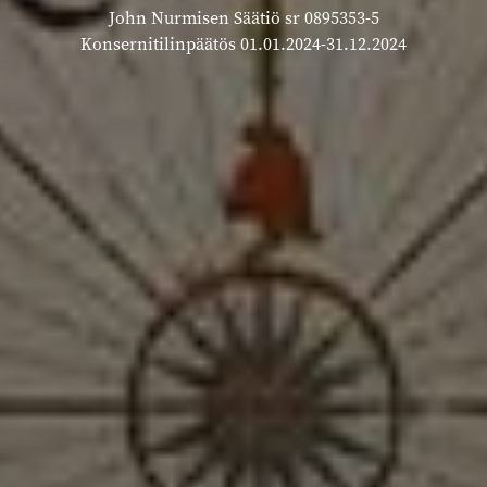
John Nurmisen Säätiö sr 0895353-5
Konsernitilinpäätös 01.01.2024-31.12.2024