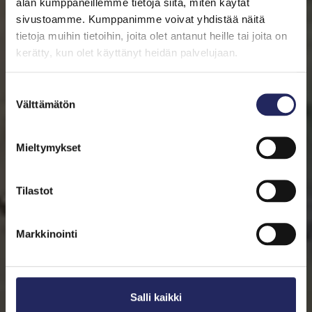
alan kumppaneillemme tietoja siitä, miten käytät
sivustoamme. Kumppanimme voivat yhdistää näitä
tietoja muihin tietoihin, joita olet antanut heille tai joita on
kerätty, kun olet käyttänyt heidän palvelujaan.
Suostumuksen
Välttämätön
valinta
Mieltymykset
Tilastot
Markkinointi
Salli kaikki