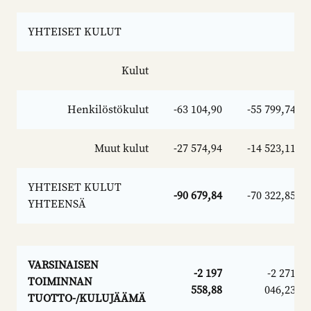
YHTEISET KULUT
Kulut
Henkilöstökulut
-63 104,90
-55 799,74
Muut kulut
-27 574,94
-14 523,11
YHTEISET KULUT
-90 679,84
-70 322,85
YHTEENSÄ
VARSINAISEN
-2 197
-2 271
TOIMINNAN
558,88
046,23
TUOTTO-/KULUJÄÄMÄ