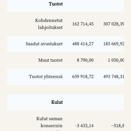
Tuotot
Kohdennetut
162 714,45
307 028,39
lahjoitukset
Saadut avustukset
488 414,27
185 669,92
Muut tuotot
8 790,00
1 050,00
Tuotot yhteensä
659 918,72
493 748,31
Kulut
Kulut saman
konsernin
-3 433,14
−518,8