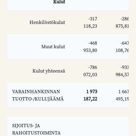
Kulut
-317
-286
Henkilöstökulut
118,23
875,81
-468
-647
Muut kulut
953,80
108,76
-786
-933
Kulut yhteensä
072,03
984,57
VARAINHANKINNAN
1 973
1 667
TUOTTO-/KULUJÄÄMÄ
187,22
495,19
SIJOITUS- JA
RAHOITUSTOIMINTA