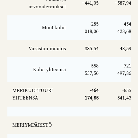
−441,05
−587,94
arvonalennukset
-285
-454
Muut kulut
018,06
423,68
Varaston muutos
385,54
43,59
-558
-721
Kulut yhteensä
537,56
497,86
MERIKULTTUURI
-464
-655
YHTEENSÄ
174,85
541,43
MERIYMPÄRISTÖ