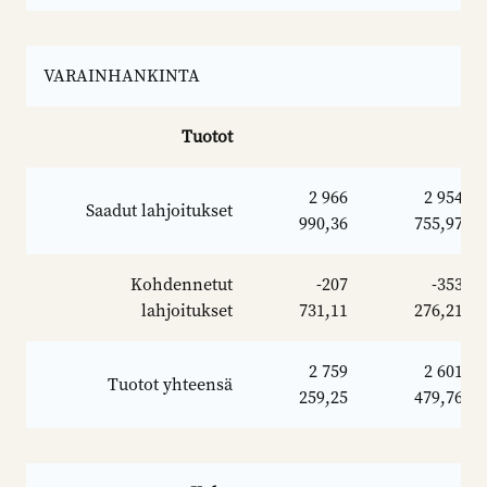
VARAINHANKINTA
Tuotot
2 966
2 954
Saadut lahjoitukset
990,36
755,97
Kohdennetut
-207
-353
lahjoitukset
731,11
276,21
2 759
2 601
Tuotot yhteensä
259,25
479,76