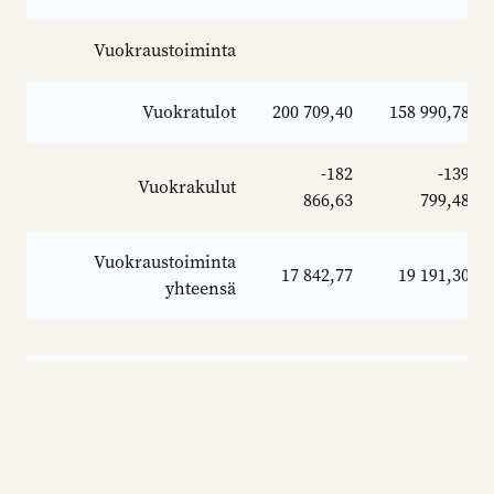
Vuokraustoiminta
Vuokratulot
200 709,40
158 990,78
-182
-139
Vuokrakulut
866,63
799,48
Vuokraustoiminta
17 842,77
19 191,30
yhteensä
Sijoitustoiminta
Tuotot
940 790,35
627 613,72