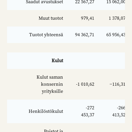
Saadut avustukset
22 567,27
15 062,00
Muut tuotot
979,41
1 378,07
Tuotot yhteensä
94 362,71
65 956,43
Kulut
Kulut saman
konsernin
-1 010,62
−116,31
yrityksille
-272
-266
Henkilöstökulut
453,37
413,52
Poistot ja