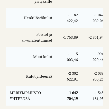
yrityksille
-1 182
-1 042
Henkilöstökulut
422,42
039,06
Poistot ja
-1 763,89
-2 351,94
arvonalentumiset
-1 115
-994
Muut kulut
003,46
020,46
-2 302
-2 038
Kulut yhteensä
622,91
930,26
MERIYMPÄRISTÖ
-1 642
-1 545
YHTEENSÄ
704,19
181,95