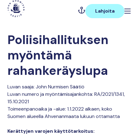
Hyppää
Päävalikko
sisältöön
Lahjoita
Poliisihallituksen
myöntämä
rahankeräyslupa
Luvan saaja: John Nurmisen Säätiö
Luvan numero ja myöntämisajankohta: RA/2021/1341,
15.10.2021
Toimeenpanoaika ja -alue: 1.1.2022 alkaen, koko
Suomen alueella Ahvenanmaata lukuun ottamatta
Kerättyjen varojen käyttötarkoitus: