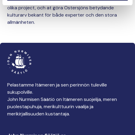
miljöproblem i Östersjön, exempelis genom att stödä
olika project, och at göra Östersjöns betydande
kulturarv bekant för både experter och den stora
allmänheten.
Pelastamme Itämeren ja sen perinnön tuleville
sukupolville.
John Nurmisen Säätiö on Itämeren suojelija, meren
puolestapuhuja, merikulttuurin vaalija ja
merikirjallisuuden kustantaja.