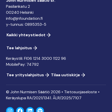
John Nurmisen Säätiö sr.
Pasilankatu 2
00240 Helsinki
info@jnfoundation.fi
y-tunnus: 0895353-5
Kaikki yhteystiedot
Tee lahjoitus
Keräystili: FI06 1214 3000 1122 96
MobilePay: 74792
Tee yrityslahjoitus
Tilaa uutiskirje
© John Nurmisen Säätiö 2026 •
Tietosuojaseloste
•
Keräyslupa
RA/2021/1341. ÅLR/2025/7107