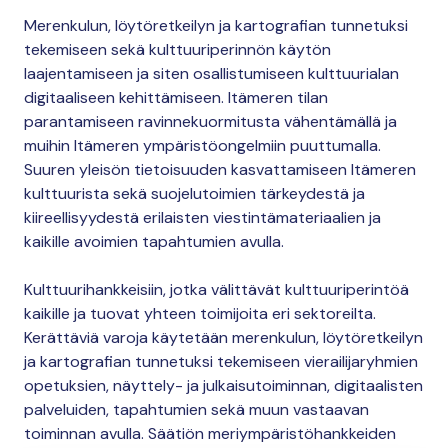
Merenkulun, löytöretkeilyn ja kartografian tunnetuksi
tekemiseen sekä kulttuuriperinnön käytön
laajentamiseen ja siten osallistumiseen kulttuurialan
digitaaliseen kehittämiseen. Itämeren tilan
parantamiseen ravinnekuormitusta vähentämällä ja
muihin Itämeren ympäristöongelmiin puuttumalla.
Suuren yleisön tietoisuuden kasvattamiseen Itämeren
kulttuurista sekä suojelutoimien tärkeydestä ja
kiireellisyydestä erilaisten viestintämateriaalien ja
kaikille avoimien tapahtumien avulla.
Kulttuurihankkeisiin, jotka välittävät kulttuuriperintöä
kaikille ja tuovat yhteen toimijoita eri sektoreilta.
Kerättäviä varoja käytetään merenkulun, löytöretkeilyn
ja kartografian tunnetuksi tekemiseen vierailijaryhmien
opetuksien, näyttely- ja julkaisutoiminnan, digitaalisten
palveluiden, tapahtumien sekä muun vastaavan
toiminnan avulla. Säätiön meriympäristöhankkeiden