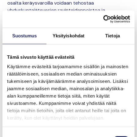
osalta keräysvaroilla voidaan tehostaa
yhdyskuntajätevesien ravinteidenpoistoa ja
teollisuuden päästöjen puhdistusta, vähentää maa- ja
metsätalouden ravinnevalumia sekä kehittää ja
toteuttaa toimia Itämeren sisäisen kuormituksen
Suostumus
Yksityiskohdat
Tietoja
vähentämiseksi. Hankkeita toteutetaan Itämeren
valuma-alueella.
Tämä sivusto käyttää evästeitä
Varoja voidaan käyttää edellä mainittuihin säätiön
Käytämme evästeitä tarjoamamme sisällön ja mainosten
yleishyödyllisten toimintojen palkka- ja
räätälöimiseen, sosiaalisen median ominaisuuksien
matkakustannuksiin, näyttely- ja
tukemiseen ja kävijämäärämme analysoimiseen. Lisäksi
tuotantokustannuksiin, kokoelmien hankintoihin,
jaamme sosiaalisen median, mainosalan ja analytiikka-
verkkoviestinnän, painettujen viestintämateriaalien
alan kumppaneillemme tietoja siitä, miten käytät
sekä yleisölle avoimien tapahtumien kustannuksiin,
sivustoamme. Kumppanimme voivat yhdistää näitä
asiantuntijapalveluihin, investointeihin,
tietoja muihin tietoihin, joita olet antanut heille tai joita on
logistiikkakustannuksiin, ekosysteemipalveluihin,
kerätty, kun olet käyttänyt heidän palvelujaan.
vesistövaikutuksen seurantaan liittyviin kustannuksiin
sekä muihin yleishyödyllisen toiminnan
toteuttamisesta aiheutuviin välittömiin kustannuksiin.
Suostumuksen