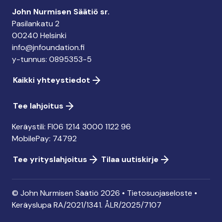
John Nurmisen Säätiö sr.
Pasilankatu 2
00240 Helsinki
info@jnfoundation.fi
y-tunnus: 0895353-5
Kaikki yhteystiedot
Tee lahjoitus
Keräystili: FI06 1214 3000 1122 96
MobilePay: 74792
Tee yrityslahjoitus
Tilaa uutiskirje
© John Nurmisen Säätiö 2026 •
Tietosuojaseloste
•
Keräyslupa
RA/2021/1341. ÅLR/2025/7107