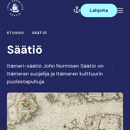
Hyppää
Päävalikko
sisältöön
Lahjoita
ETUSIVU
SÄÄTIÖ
Säätiö
Itämeri-säätiö John Nurmisen Säätiö on
Itämeren suojelija ja Itämeren kulttuurin
puolestapuhuja.