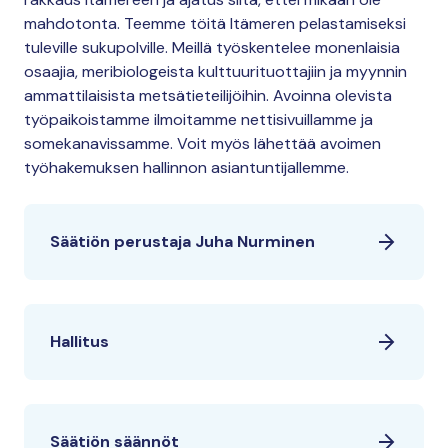
mahdotonta. Teemme töitä Itämeren pelastamiseksi
tuleville sukupolville. Meillä työskentelee monenlaisia
osaajia, meribiologeista kulttuurituottajiin ja myynnin
ammattilaisista metsätieteilijöihin. Avoinna olevista
työpaikoistamme ilmoitamme nettisivuillamme ja
somekanavissamme. Voit myös lähettää avoimen
työhakemuksen hallinnon asiantuntijallemme.
Säätiön perustaja Juha Nurminen
Hallitus
Säätiön säännöt