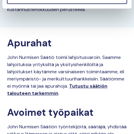
Valitsemme projektit huolella niiden vaikuttavuuden ja
kustannustehokkuuden perusteella.
Apurahat
John Nurmisen Säätiö toimii lahjoitusvaroin. Saamme
lahjoituksia yrityksiltä ja yksityishenkilöiltä ja
lahjoitukset käytämme varsinaiseen toimintaamme, eli
meriympäristö- ja merikulttuurihankkeisiin. Säätiömme
ei myönnä tai jaa apurahoja.
Tutustu säätiön
talouteen tarkemmin
.
Avoimet työpaikat
John Nurmisen Säätiön työntekijöitä, säätäjiä, yhdistää
rakkaus Itämereen ja ajatus siitä, ettei mikään ole