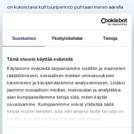
on kukoistava kulttuuriperintö puhtaan meren äärellä
Missiomme
on pelastaa Itämeri ja sen perintö tuleville sukupolville
Suostumus
Yksityiskohdat
Tietoja
Arvomme
Tämä sivusto käyttää evästeitä
Käytämme evästeitä tarjoamamme sisällön ja mainosten
ovat riippumattomuus, ennakkoluulottomuus,
räätälöimiseen, sosiaalisen median ominaisuuksien
tuloksellisuus ja luottamus
tukemiseen ja kävijämäärämme analysoimiseen. Lisäksi
jaamme sosiaalisen median, mainosalan ja analytiikka-
alan kumppaneillemme tietoja siitä, miten käytät
sivustoamme. Kumppanimme voivat yhdistää näitä
tietoja muihin tietoihin, joita olet antanut heille tai joita on
kerätty, kun olet käyttänyt heidän palvelujaan.