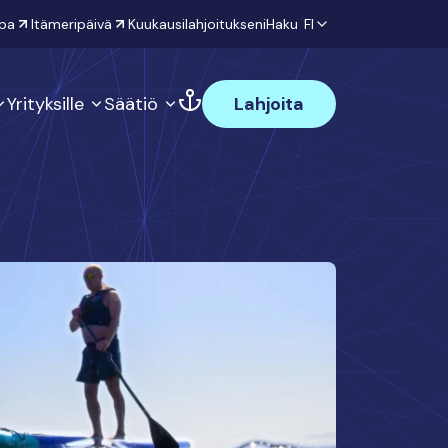
pa
Itämeripäivä
Kuukausilahjoitukseni
Haku
FI
Yrityksille
Säätiö
Lahjoita