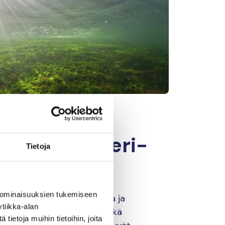
 tehdä Itämeri-
Tietoja
itus?
 ominaisuuksien tukemiseen
ahjoitusvaroin tuloksellisia ja
tiikka-alan
a Itämeren suojelutoimia sekä
ietoja muihin tietoihin, joita