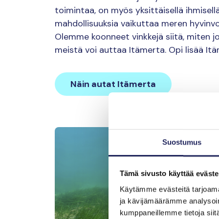
toimintaa, on myös yksittäisellä ihmisell
mahdollisuuksia vaikuttaa meren hyvinvoi
Olemme koonneet vinkkejä siitä, miten j
meistä voi auttaa Itämerta. Opi lisää It
Näin autat Itämerta
Suostumus
Tämä sivusto käyttää eväste
Käytämme evästeitä tarjoama
ja kävijämäärämme analysoim
kumppaneillemme tietoja siitä