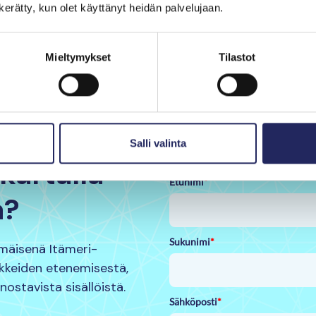
varmistamme,
n kerätty, kun olet käyttänyt heidän palvelujaan.
eteenpäin jäl
Mieltymykset
Tilastot
Mitä lah
Salli valinta
kartalla
Etunimi
*
a?
Sukunimi
*
mmäisenä Itämeri-
nkkeiden etenemisestä,
nnostavista sisällöistä.
Sähköposti
*