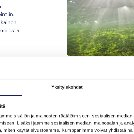
ä
ntiin.
okainen
ämerestä!
Miksi
Yksityiskohdat
lahjo
itä
mme sisällön ja mainosten räätälöimiseen, sosiaalisen median
Toteutamme l
iseen. Lisäksi jaamme sosiaalisen median, mainosalan ja analy
konkreettisi
, miten käytät sivustoamme. Kumppanimme voivat yhdistää näitä t