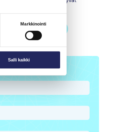
 että meren tarinat välittyvät
kipolville.
Markkinointi
joitusvaroilla tehdään?
Salli kaikki