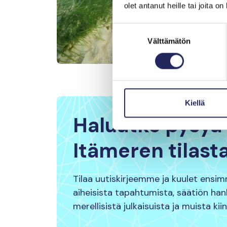
olet antanut heille tai joita o
Suostumuksen
Välttämätön
valinta
Kiellä
Haluatko pysyä 
Itämeren tilast
Tilaa uutiskirjeemme ja kuulet ensi
aiheisista tapahtumista, säätiön ha
merellisistä julkaisuista ja muista kii