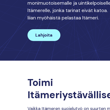
monimuotoisemalle ja uintikelpoisell
Itämerelle, jonka tarinat eivät katoa. 
liian myöhäistä pelastaa Itämeri.
Lahjoita
Toimi
Itämeriystävällis
Vaikka Itämeren suojelutyö on suurten m