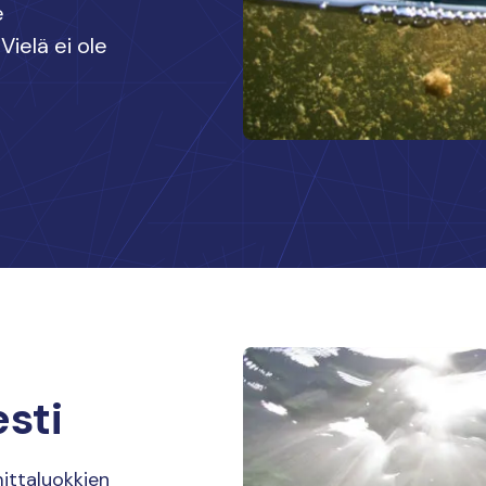
e
Vielä ei ole
esti
ittaluokkien