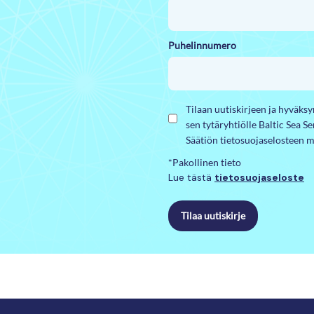
Puhelinnumero
Tilaan uutiskirjeen ja hyväks
sen tytäryhtiölle Baltic Sea S
Säätiön tietosuojaselosteen m
*Pakollinen tieto
Lue tästä
tietosuojaseloste
Tilaa uutiskirje