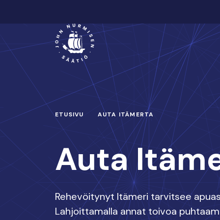
Hyppää
sisältöön
Päävalikko
ETUSIVU
AUTA ITÄMERTA
Auta Itäm
Rehevöitynyt Itämeri tarvitsee apuas
Lahjoittamalla annat toivoa puhtaam