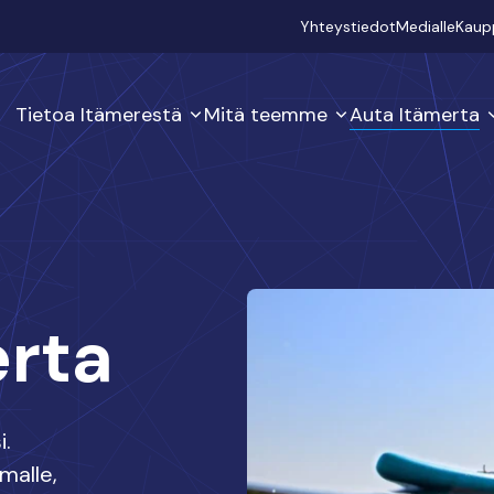
Secondary
Yhteystiedot
Medialle
Kaup
Tietoa Itämerestä
Mitä teemme
Auta Itämerta
erta
i.
malle,