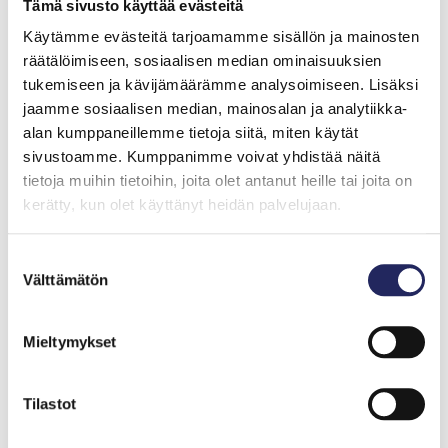
Tämä sivusto käyttää evästeitä
John Nurmisen Säätiön suojelija
Käytämme evästeitä tarjoamamme sisällön ja mainosten
räätälöimiseen, sosiaalisen median ominaisuuksien
tukemiseen ja kävijämäärämme analysoimiseen. Lisäksi
jaamme sosiaalisen median, mainosalan ja analytiikka-
alan kumppaneillemme tietoja siitä, miten käytät
sivustoamme. Kumppanimme voivat yhdistää näitä
tietoja muihin tietoihin, joita olet antanut heille tai joita on
kerätty, kun olet käyttänyt heidän palvelujaan.
Suostumuksen
Välttämätön
valinta
Mieltymykset
Tilastot