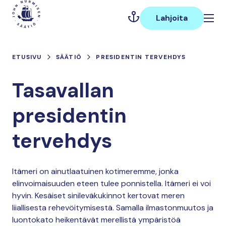
Hyppää
Päävalikko
sisältöön
Lahjoita
ETUSIVU
SÄÄTIÖ
PRESIDENTIN TERVEHDYS
Tasavallan
presidentin
tervehdys
Itämeri on ainutlaatuinen kotimeremme, jonka
elinvoimaisuuden eteen tulee ponnistella. Itämeri ei voi
hyvin. Kesäiset sinileväkukinnot kertovat meren
liiallisesta rehevöitymisestä. Samalla ilmastonmuutos ja
luontokato heikentävät merellistä ympäristöä