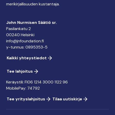
merikirjallisuuden kustantaja.
John Nurmisen Säätiö sr.
Pasilankatu 2
00240 Helsinki
info@jnfoundation.fi
y-tunnus: 0895353-5
Kaikki yhteystiedot
Tee lahjoitus
Keräystili: FI06 1214 3000 1122 96
MobilePay: 74792
Tee yrityslahjoitus
Tilaa uutiskirje