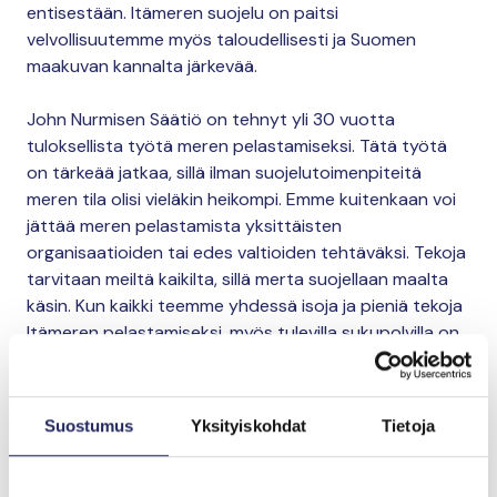
entisestään. Itämeren suojelu on paitsi
velvollisuutemme myös taloudellisesti ja Suomen
maakuvan kannalta järkevää.
John Nurmisen Säätiö on tehnyt yli 30 vuotta
tuloksellista työtä meren pelastamiseksi. Tätä työtä
on tärkeää jatkaa, sillä ilman suojelutoimenpiteitä
meren tila olisi vieläkin heikompi. Emme kuitenkaan voi
jättää meren pelastamista yksittäisten
organisaatioiden tai edes valtioiden tehtäväksi. Tekoja
tarvitaan meiltä kaikilta, sillä merta suojellaan maalta
käsin. Kun kaikki teemme yhdessä isoja ja pieniä tekoja
Itämeren pelastamiseksi, myös tulevilla sukupolvilla on
mahdollisuus nauttia meriluonnoltaan sekä -
kulttuuriltaan monimuotoisesta ja uimakelpoisesta
Itämerestä.
Suostumus
Yksityiskohdat
Tietoja
Alexander Stubb
Tasavallan presidentti