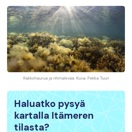
Rakkohaurua ja rihmalevää. Kuva: Pekka Tuuri
Haluatko pysyä
kartalla Itämeren
tilasta?