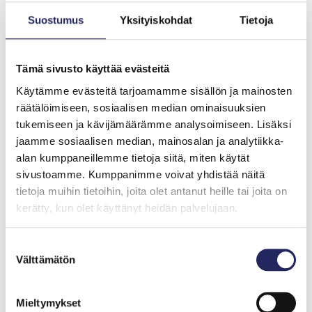
Sateisuus lisääntyy ja
Suostumus
Yksityiskohdat
Tietoja
pintavesi makeutuu
ilmaston lämpenemisen
Tämä sivusto käyttää evästeitä
seurauksena
Käytämme evästeitä tarjoamamme sisällön ja mainosten
räätälöimiseen, sosiaalisen median ominaisuuksien
tukemiseen ja kävijämäärämme analysoimiseen. Lisäksi
Ilmastonmuutoksen seurauksena sateisuuden
jaamme sosiaalisen median, mainosalan ja analytiikka-
ennustetaan pohjoisen Itämeren alueella kasvavan.
alan kumppaneillemme tietoja siitä, miten käytät
Kun makean veden virtaus Itämereen lisääntyy,
sivustoamme. Kumppanimme voivat yhdistää näitä
valtameristä kotoisin olevista lajeista osa väistyy
tietoja muihin tietoihin, joita olet antanut heille tai joita on
suolaisemmille vesille.
kerätty, kun olet käyttänyt heidän palvelujaan.
Itämeren rannikon eliöyhteisöjen useat avainlajit,
kuten rakkohauru, meriajokas ja sinisimpukka
ovat
Suostumuksen
kaikki alkuperältään mereisiä, ja ilmastonmuutos
Välttämätön
valinta
saattaakin pidemmän ajan kuluessa tuoda haasteita
niiden selviytymiselle Itämeressä.
Mieltymykset