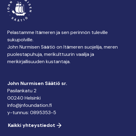
Pelastamme Itämeren ja sen perinnön tuleville
sukupolville.
John Nurmisen Säätiö on Itämeren suojelija, meren
puolestapuhuja, merikulttuurin vaalija ja
merikirjallisuuden kustantaja.
John Nurmisen Säätiö sr.
Pasilankatu 2
00240 Helsinki
info@jnfoundation.fi
y-tunnus: 0895353-5
Kaikki yhteystiedot