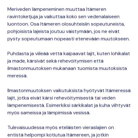
Meriveden lämpeneminen muuttaa Itämeren
ravintoketjuja ja vaikuttaa koko sen vedenalaiseen
luontoon. Osa Itämeren olosuhteisiin sopeutuneista,
pohjoisista lajeista joutuu väistymään, jos ne eivät
pysty sopeutumaan nopeasti etenevään muutokseen.
Puhdasta ja viileää vettä kaipaavat lajit, kuten lohikalat
ja made, kärsivät sekä rehevöitymisen että
ilmastonmuutoksen mukanaan tuomista muutoksista
meressä.
Ilmastonmuutoksen vaikutuksista hyötyvät Itämeressä
lajit, jotka eivät kärsi rehevöitymisestä tai veden
lämpenemisestä. Esimerkiksi särkikalat ja kuha viihtyvät
myös sameissa ja lämpimissä vesissä.
Tulevaisuudessa myös eteläisten vieraslajien on
entistä helpompi kotiutua Itämereen, ja jotkin