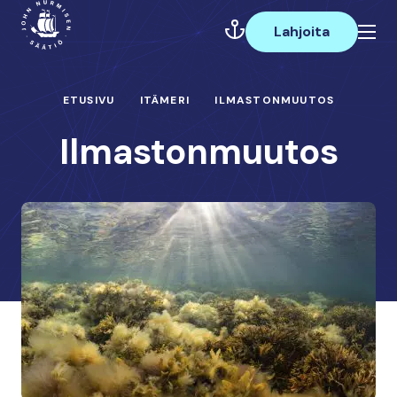
Hyppää
Päävalikko
sisältöön
Lahjoita
ETUSIVU
ITÄMERI
ILMASTONMUUTOS
Ilmastonmuutos