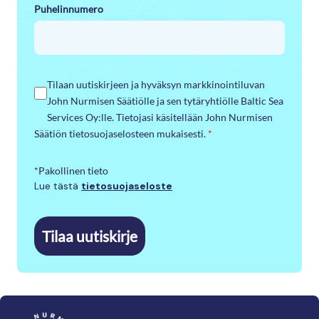
Puhelinnumero
Tilaan uutiskirjeen ja hyväksyn markkinointiluvan
John Nurmisen Säätiölle ja sen tytäryhtiölle Baltic Sea
Services Oy:lle. Tietojasi käsitellään John Nurmisen
Säätiön tietosuojaselosteen mukaisesti.
*
*Pakollinen tieto
Lue tästä
tietosuojaseloste
Tilaa uutiskirje