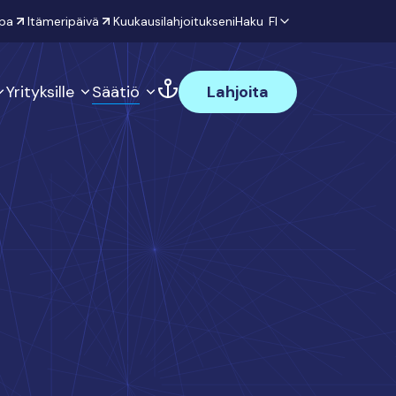
pa
Itämeripäivä
Kuukausilahjoitukseni
Haku
FI
Yrityksille
Säätiö
Lahjoita