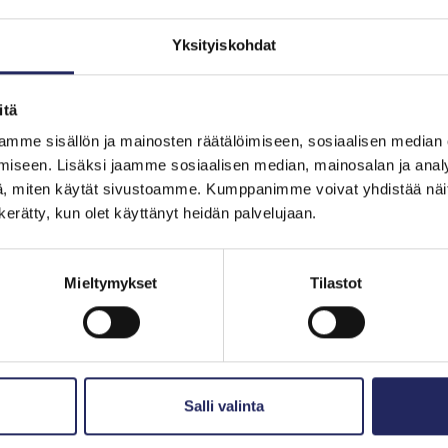
2024
 uuteen muotoon
John Nurmisen Säätiön
Yksityiskohdat
ja tilinpäätös vuodelta 
itä
mme sisällön ja mainosten räätälöimiseen, sosiaalisen median
iseen. Lisäksi jaamme sosiaalisen median, mainosalan ja analy
, miten käytät sivustoamme. Kumppanimme voivat yhdistää näitä t
rtomukset:
n kerätty, kun olet käyttänyt heidän palvelujaan.
Mieltymykset
Tilastot
Salli valinta