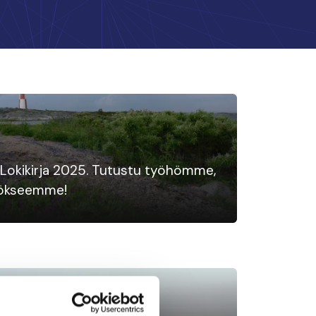
Lokikirja 2025. Tutustu työhömme,
ätökseemme!