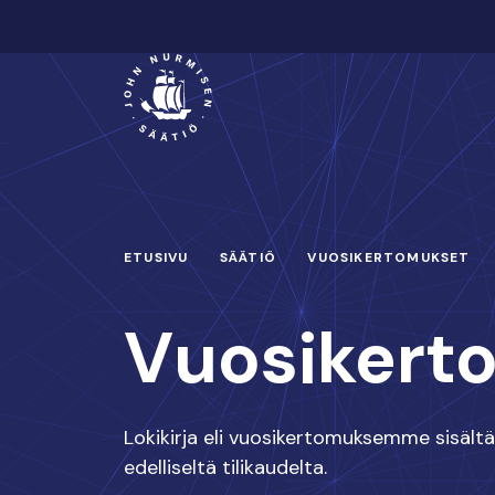
Hyppää
sisältöön
Päävalikko
ETUSIVU
SÄÄTIÖ
VUOSIKERTOMUKSET
Vuosikert
Lokikirja eli vuosikertomuksemme sisält
edelliseltä tilikaudelta.