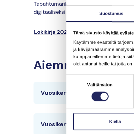
Tapahtumarikas vuosi 2024 paketoitiin
digitaaliseksi Lokikirjaksi.
Suostumus
Lokikirja 2024
Tämä sivusto käyttää eväste
Käytämme evästeitä tarjoama
ja kävijämäärämme analysoim
kumppaneillemme tietoja siitä
Aiemmat vuosike
olet antanut heille tai joita o
Suostumuksen
Välttämätön
valinta
Vuosikertomus 2023
Kiellä
Vuosikertomus 2022