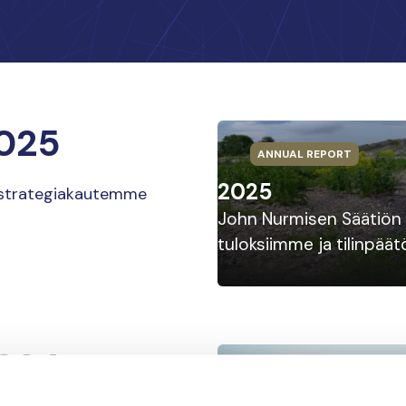
025
ANNUAL REPORT
2025
n strategiakautemme
John Nurmisen Säätiön 
tuloksiimme ja tilinpä
024
ANNUAL REPORT