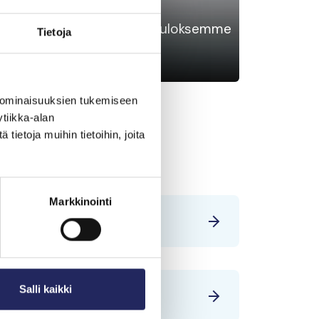
 Lokikirja 2024. Työmme, tuloksemme
Tietoja
2024.
 ominaisuuksien tukemiseen
tiikka-alan
ietoja muihin tietoihin, joita
Markkinointi
Salli kaikki