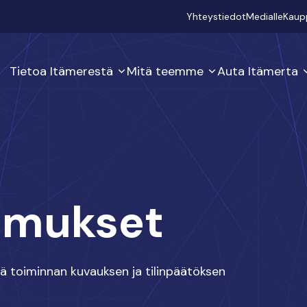
Secondary
Yhteystiedot
Medialle
Kaup
Tietoa Itämerestä
Mitä teemme
Auta Itämerta
omukset
ää toiminnan kuvauksen ja tilinpäätöksen