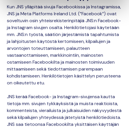
Kun JNS ylläpitää sivuja Facebookissa ja Instagramissa,
JNS ja Meta Platforms Ireland Ltd. (”Facebook”) ovat
soveltuvin osin yhteisrekisterinpitäjiä JNS:n Facebook-
ja Instagram sivujen osalta. Henkilötietojasi käytetään
mm. JNS:n työstä, säätiön järjestämistä tapahtumista
ja lahjoitusten käytöstä kertomiseen, kilpailujen ja
arvontojen toteuttamiseen, palautteen
vastaanottamiseen, markkinointiin, mainosten
ostamiseen Facebookilta ja mainosten toimivuuden
mittaamiseen sekä tiedottamisen parempaan
kohdistamiseen. Henkilötietojen käsittelyn perusteena
on oikeutettu etu.
JNS kerää Facebook- ja Instagram-sivujensa kautta
tietoja mm. sivujen tykkäyksistä ja muista reaktioista,
kommenteista, vierailuista ja julkaisuiden näkyvyydestä
sekä kilpailujen yhteydessä jätetyistä henkilötiedoista.
JNS saa tietoonsa Facebookilta yksittäisen käyttäjän