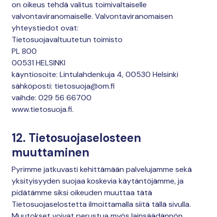
on oikeus tehdä valitus toimivaltaiselle
valvontaviranomaiselle. Valvontaviranomaisen
yhteystiedot ovat:
Tietosuojavaltuutetun toimisto
PL 800
00531 HELSINKI
käyntiosoite: Lintulahdenkuja 4, 00530 Helsinki
sähköposti: tietosuoja@om.fi
vaihde: 029 56 66700
www.tietosuoja.fi.
12. Tietosuojaselosteen
muuttaminen
Pyrimme jatkuvasti kehittämään palvelujamme sekä
yksityisyyden suojaa koskevia käytäntöjämme, ja
pidätämme siksi oikeuden muuttaa tätä
Tietosuojaselostetta ilmoittamalla siitä tällä sivulla.
Muutokset voivat perustua myös lainsäädännön