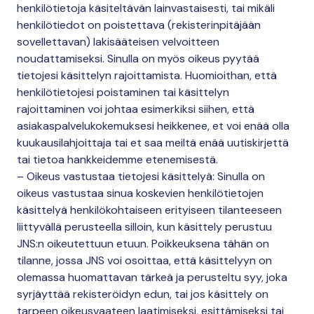
henkilötietoja käsiteltävän lainvastaisesti, tai mikäli
henkilötiedot on poistettava (rekisterinpitäjään
sovellettavan) lakisääteisen velvoitteen
noudattamiseksi. Sinulla on myös oikeus pyytää
tietojesi käsittelyn rajoittamista. Huomioithan, että
henkilötietojesi poistaminen tai käsittelyn
rajoittaminen voi johtaa esimerkiksi siihen, että
asiakaspalvelukokemuksesi heikkenee, et voi enää olla
kuukausilahjoittaja tai et saa meiltä enää uutiskirjettä
tai tietoa hankkeidemme etenemisestä.
– Oikeus vastustaa tietojesi käsittelyä: Sinulla on
oikeus vastustaa sinua koskevien henkilötietojen
käsittelyä henkilökohtaiseen erityiseen tilanteeseen
liittyvällä perusteella silloin, kun käsittely perustuu
JNS:n oikeutettuun etuun. Poikkeuksena tähän on
tilanne, jossa JNS voi osoittaa, että käsittelyyn on
olemassa huomattavan tärkeä ja perusteltu syy, joka
syrjäyttää rekisteröidyn edun, tai jos käsittely on
tarpeen oikeusvaateen laatimiseksi, esittämiseksi tai