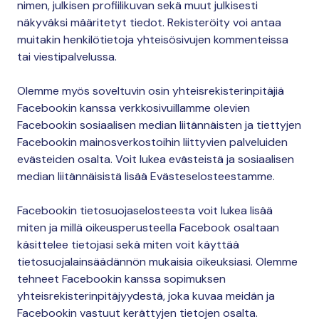
nimen, julkisen profiilikuvan sekä muut julkisesti
näkyväksi määritetyt tiedot. Rekisteröity voi antaa
muitakin henkilötietoja yhteisösivujen kommenteissa
tai viestipalvelussa.
Olemme myös soveltuvin osin yhteisrekisterinpitäjiä
Facebookin kanssa verkkosivuillamme olevien
Facebookin sosiaalisen median liitännäisten ja tiettyjen
Facebookin mainosverkostoihin liittyvien palveluiden
evästeiden osalta. Voit lukea evästeistä ja sosiaalisen
median liitännäisistä lisää Evästeselosteestamme.
Facebookin tietosuojaselosteesta voit lukea lisää
miten ja millä oikeusperusteella Facebook osaltaan
käsittelee tietojasi sekä miten voit käyttää
tietosuojalainsäädännön mukaisia oikeuksiasi. Olemme
tehneet Facebookin kanssa sopimuksen
yhteisrekisterinpitäjyydestä, joka kuvaa meidän ja
Facebookin vastuut kerättyjen tietojen osalta.