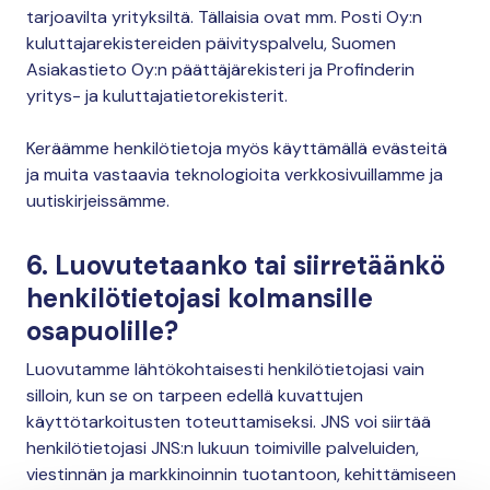
tarjoavilta yrityksiltä. Tällaisia ovat mm. Posti Oy:n
kuluttajarekistereiden päivityspalvelu, Suomen
Asiakastieto Oy:n päättäjärekisteri ja Profinderin
yritys- ja kuluttajatietorekisterit.
Keräämme henkilötietoja myös käyttämällä evästeitä
ja muita vastaavia teknologioita verkkosivuillamme ja
uutiskirjeissämme.
6. Luovutetaanko tai siirretäänkö
henkilötietojasi kolmansille
osapuolille?
Luovutamme lähtökohtaisesti henkilötietojasi vain
silloin, kun se on tarpeen edellä kuvattujen
käyttötarkoitusten toteuttamiseksi. JNS voi siirtää
henkilötietojasi JNS:n lukuun toimiville palveluiden,
viestinnän ja markkinoinnin tuotantoon, kehittämiseen