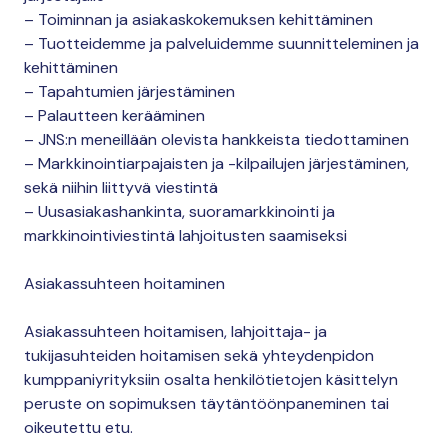
– Toiminnan ja asiakaskokemuksen kehittäminen
– Tuotteidemme ja palveluidemme suunnitteleminen ja
kehittäminen
– Tapahtumien järjestäminen
– Palautteen kerääminen
– JNS:n meneillään olevista hankkeista tiedottaminen
– Markkinointiarpajaisten ja -kilpailujen järjestäminen,
sekä niihin liittyvä viestintä
– Uusasiakashankinta, suoramarkkinointi ja
markkinointiviestintä lahjoitusten saamiseksi
Asiakassuhteen hoitaminen
Asiakassuhteen hoitamisen, lahjoittaja- ja
tukijasuhteiden hoitamisen sekä yhteydenpidon
kumppaniyrityksiin osalta henkilötietojen käsittelyn
peruste on sopimuksen täytäntöönpaneminen tai
oikeutettu etu.