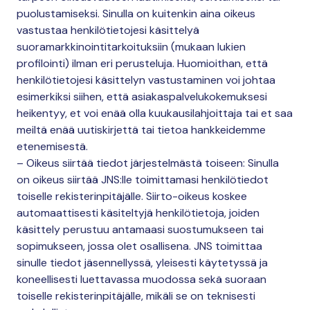
puolustamiseksi. Sinulla on kuitenkin aina oikeus
vastustaa henkilötietojesi käsittelyä
suoramarkkinointitarkoituksiin (mukaan lukien
profilointi) ilman eri perusteluja. Huomioithan, että
henkilötietojesi käsittelyn vastustaminen voi johtaa
esimerkiksi siihen, että asiakaspalvelukokemuksesi
heikentyy, et voi enää olla kuukausilahjoittaja tai et saa
meiltä enää uutiskirjettä tai tietoa hankkeidemme
etenemisestä.
– Oikeus siirtää tiedot järjestelmästä toiseen: Sinulla
on oikeus siirtää JNS:lle toimittamasi henkilötiedot
toiselle rekisterinpitäjälle. Siirto-oikeus koskee
automaattisesti käsiteltyjä henkilötietoja, joiden
käsittely perustuu antamaasi suostumukseen tai
sopimukseen, jossa olet osallisena. JNS toimittaa
sinulle tiedot jäsennellyssä, yleisesti käytetyssä ja
koneellisesti luettavassa muodossa sekä suoraan
toiselle rekisterinpitäjälle, mikäli se on teknisesti