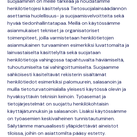
suojaaminen on meille tärkeää ja noudatamme
henkilötietojesi käsittelyssä Tietosuojalainsäädännön
asettamia huolellisuus- ja suojaamisvelvoitteita sekä
hyvää tiedonhallintatapaa. Meillä on käytössämme
asianmukaiset tekniset ja organisatoriset
toimenpiteet, joilla varmistetaan henkilötietojen
asianmukainen turvaaminen esimerkiksi luvattomalta ja
lainvastaiselta käsittelyltä sekä suojataan
henkilötietoja vahingossa tapahtuvalta häviämiseltä,
tuhoutumiselta tai vahingoittumiselta. Suojaamme
sähköisesti käsiteltävät rekisterin sisältämät
henkilötiedot esimerkiksi palomuurein, salasanoin ja
muilla tietoturvatoimialalla yleisesti käytössä olevin ja
hyväksyttävin teknisin keinoin. Työasemat ja
tietojärjestelmät on suojattu henkilökohtaisin
käyttäjätunnuksin ja salasanoin. Lisäksi käytössämme
on työasemien keskivaiheinen tunnistautuminen.
Säilytämme manuaalisesti ylläpidettävät aineistot
tiloissa, joihin on asiattomilta pääsy estetty.