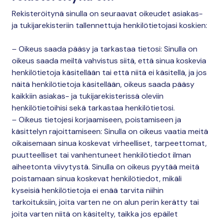
Rekisteröitynä sinulla on seuraavat oikeudet asiakas-
ja tukijarekisteriin tallennettuja henkilötietojasi koskien:
– Oikeus saada pääsy ja tarkastaa tietosi: Sinulla on
oikeus saada meiltä vahvistus siitä, että sinua koskevia
henkilötietoja käsitellään tai että niitä ei käsitellä, ja jos
näitä henkilötietoja käsitellään, oikeus saada pääsy
kaikkiin asiakas- ja tukijarekisterissä oleviin
henkilötietoihisi sekä tarkastaa henkilötietosi.
– Oikeus tietojesi korjaamiseen, poistamiseen ja
käsittelyn rajoittamiseen: Sinulla on oikeus vaatia meitä
oikaisemaan sinua koskevat virheelliset, tarpeettomat,
puutteelliset tai vanhentuneet henkilötiedot ilman
aiheetonta viivytystä. Sinulla on oikeus pyytää meitä
poistamaan sinua koskevat henkilötiedot, mikäli
kyseisiä henkilötietoja ei enää tarvita niihin
tarkoituksiin, joita varten ne on alun perin kerätty tai
joita varten niitä on käsitelty, taikka jos epäilet