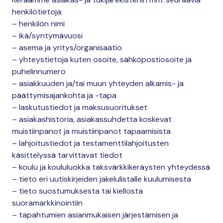
henkilötietoja:
– henkilön nimi
– ikä/syntymävuosi
– asema ja yritys/organisaatio
– yhteystietoja kuten osoite, sähköpostiosoite ja
puhelinnumero
– asiakkuuden ja/tai muun yhteyden alkamis- ja
päättymisajankohta ja -tapa
– laskutustiedot ja maksusuoritukset
– asiakashistoria, asiakassuhdetta koskevat
muistiinpanot ja muistiinpanot tapaamisista
– lahjoitustiedot ja testamenttilahjoitusten
käsittelyssä tarvittavat tiedot
– koulu ja koululuokka taksvärkkikeräysten yhteydessä
– tieto eri uutiskirjeiden jakelulistalle kuulumisesta
– tieto suostumuksesta tai kiellosta
suoramarkkinointiin
– tapahtumien asianmukaisen järjestämisen ja