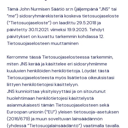
Tämä John Nurmisen Säätiö sr:n (jäljempänä ”JNS” tai
”me”) sidosryhmärekisteriä koskeva tietosuojaseloste
(”Tietosuojaseloste”) on laadittu 29.5.2018 ja
päivitetty 30.11.2021. viimeksi 19.9.2025. Tehdyt
päivitykset on kuvattu tarkemmin kohdassa 12.
Tietosuojaselosteen muuttaminen
Kerromme tässä Tietosuojaselosteessa tarkemmin,
miten JNS kerää ja käsittelee eri sidosryhmiimme
kuuluvien henkilöiden henkilötietoja. Löydät tästä
Tietosuojaselosteesta myös lisätietoa oikeuksistasi
liittyen henkilötietojesi käsittelyyn.
JNS kunnioittaa yksityisyyttäsi ja on sitoutunut
huolehtimaan henkilötietojesi käsittelystä
asianmukaisesti tämän Tietosuojaselosteen sekä
Euroopan unionin (”EU”) yleisen tietosuoja-asetuksen
(2016/679) ja muun soveltuvan lainsäädännön
(yhdessä ”Tietosuojalainsäädäntö”) vaatimalla tavalla.