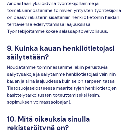
Ainoastaan yksilöidyillä työntekijöillämme ja
toimeksiannostamme toimivien yritysten työntekijöillä
on pääsy rekisterin sisältämiin henkilötietoihin heidän
tehtäviensä edellyttämissä laajuuksissa.
Työntekijöitämme kokee salassapitovelvollisuus.
9. Kuinka kauan henkilötietojasi
säilytetään?
Noudatamme toiminnassamme lakiin perustuvia
säilytysaikoja ja säilytämme henkilötietojasi vain niin
kauan ja siinä laajuudessa kuin se on tarpeen tässä
Tietosuojaselosteessa määriteltyjen henkilötietojen
käsittelytarkoitusten toteuttamiseksi (esim.
sopimuksen voimassaoloajan).
10. Mitä oikeuksia sinulla
rekisteröitynä on?