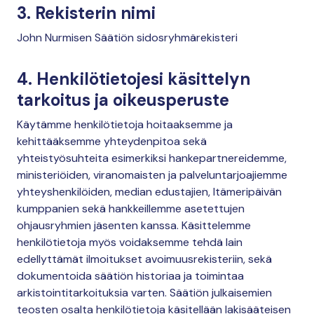
3. Rekisterin nimi
John Nurmisen Säätiön sidosryhmärekisteri
4. Henkilötietojesi käsittelyn
tarkoitus ja oikeusperuste
Käytämme henkilötietoja hoitaaksemme ja
kehittääksemme yhteydenpitoa sekä
yhteistyösuhteita esimerkiksi hankepartnereidemme,
ministeriöiden, viranomaisten ja palveluntarjoajiemme
yhteyshenkilöiden, median edustajien, Itämeripäivän
kumppanien sekä hankkeillemme asetettujen
ohjausryhmien jäsenten kanssa. Käsittelemme
henkilötietoja myös voidaksemme tehdä lain
edellyttämät ilmoitukset avoimuusrekisteriin, sekä
dokumentoida säätiön historiaa ja toimintaa
arkistointitarkoituksia varten. Säätiön julkaisemien
teosten osalta henkilötietoja käsitellään lakisääteisen