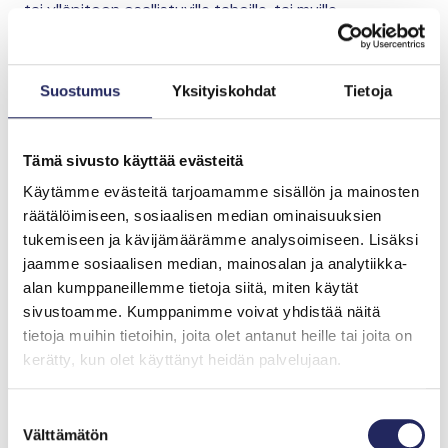
tai ylläpitoon osallistuville tahoille, tai muille
yhteistyökumppaneilleen ja nämä tahot voivat
käsitellä henkilötietojasi tässä Tietosuojaselosteessa
kuvattuja henkilötietojen käsittelytarkoituksia varten.
Suostumus
Yksityiskohdat
Tietoja
Asiakaspalvelussa ja markkinoinnissa
kumppaneitamme ovat mm. Sanoma Media Finland Oy,
Tämä sivusto käyttää evästeitä
Gainer Oy, Mixtra Oy, Face2face Finland Oy ja
Käytämme evästeitä tarjoamamme sisällön ja mainosten
Etätapaamisia Oy. Lisäksi henkilötietoja voidaan siirtää
räätälöimiseen, sosiaalisen median ominaisuuksien
IT-palvelujen tarjoajille, ohjelmistojen ylläpitäjille,
tukemiseen ja kävijämäärämme analysoimiseen. Lisäksi
kirjanpitotoimistolle, tai muille vastaaville alihankkijoille
jaamme sosiaalisen median, mainosalan ja analytiikka-
ja palveluntarjoajille. JNS huolehtii tarvittavien
alan kumppaneillemme tietoja siitä, miten käytät
Tietosuojalainsäädännön mukaisten sopimusten
sivustoamme. Kumppanimme voivat yhdistää näitä
tekemisestä tällaisten kolmansien tahojen kanssa
tietoja muihin tietoihin, joita olet antanut heille tai joita on
henkilötietojen käsittelyä varten.
kerätty, kun olet käyttänyt heidän palvelujaan.
Mikäli osallistut johonkin muisto- tai
Suostumuksen
merkkipäiväkeräykseen lahjoituksella, toimitamme
Välttämätön
valinta
nimesi kyseisen keräyksen järjestäjälle. Henkilötietojasi