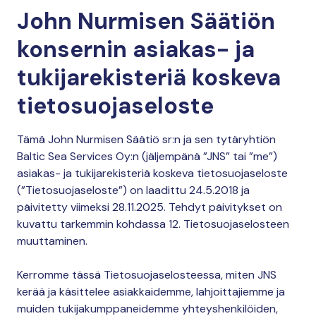
John Nurmisen Säätiön
konsernin asiakas- ja
tukijarekisteriä koskeva
tietosuojaseloste
Tämä John Nurmisen Säätiö sr:n ja sen tytäryhtiön
Baltic Sea Services Oy:n (jäljempänä ”JNS” tai ”me”)
asiakas- ja tukijarekisteriä koskeva tietosuojaseloste
(”Tietosuojaseloste”) on laadittu 24.5.2018 ja
päivitetty viimeksi 28.11.2025. Tehdyt päivitykset on
kuvattu tarkemmin kohdassa 12. Tietosuojaselosteen
muuttaminen.
Kerromme tässä Tietosuojaselosteessa, miten JNS
kerää ja käsittelee asiakkaidemme, lahjoittajiemme ja
muiden tukijakumppaneidemme yhteyshenkilöiden,