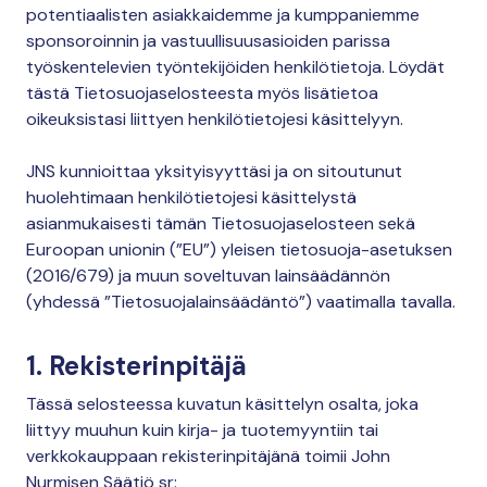
potentiaalisten asiakkaidemme ja kumppaniemme
sponsoroinnin ja vastuullisuusasioiden parissa
työskentelevien työntekijöiden henkilötietoja. Löydät
tästä Tietosuojaselosteesta myös lisätietoa
oikeuksistasi liittyen henkilötietojesi käsittelyyn.
JNS kunnioittaa yksityisyyttäsi ja on sitoutunut
huolehtimaan henkilötietojesi käsittelystä
asianmukaisesti tämän Tietosuojaselosteen sekä
Euroopan unionin (”EU”) yleisen tietosuoja-asetuksen
(2016/679) ja muun soveltuvan lainsäädännön
(yhdessä ”Tietosuojalainsäädäntö”) vaatimalla tavalla.
1. Rekisterinpitäjä
Tässä selosteessa kuvatun käsittelyn osalta, joka
liittyy muuhun kuin kirja- ja tuotemyyntiin tai
verkkokauppaan rekisterinpitäjänä toimii John
Nurmisen Säätiö sr: