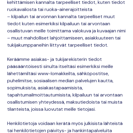
kehittämisen kannalta tarpeelliset tiedot, kuten tiedot
ruokavaliosta tai ruoka-ainerajoitteista
– kilpailun tai arvonnan kannalta tarpeelliset muut
tiedot kuten esimerkiksi kilpailuun tai arvontaan
osallistuvan meille toimittama valokuva ja kuvaajan nimi
– muut mahdolliset lahjoittamiseen, asiakkuuteen tai
tukijakumppaneihin liittyvät tarpeelliset tiedot.
Keräämme asiakas- ja tukijarekisterin tiedot
pääsääntöisesti sinulta itseltäsi esimerkiksi meille
lähettämiltäsi www-lomakkeilta, sähköpostitse,
puhelimitse, sosiaalisen median palvelujen kautta,
sopimuksista, asiakastapaamisista,
tapahtumailmoittautumisista, kilpailuun tai arvontaan
osallistumisen yhteydessä, maksutiedoista tai muista
tilanteista, joissa luovutat meille tietojasi.
Henkilötietoja voidaan kerätä myös julkisista lähteistä
tai henkilötietojen päivitys- ja hankintapalveluita