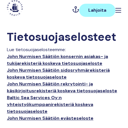
Hyppää
Päävalikko
sisältöön
Lahjoita
Tietosuojaselosteet
Lue tietosuojaselosteemme:
Jo
hn Nurmisen Säätiön konsernin asiakas- ja
tukijarekisteriä koskeva tietosuojaseloste
John Nurmisen Säätiön sidosryhmärekisteriä
koskeva tietosuojaseloste
John Nurmisen Säätiön rekrytointi- ja
käsikirjoitusrekisteriä koskeva tietosuojaseloste
Baltic Sea Services Oy:n
yhteistyökumppanirekisteriä koskeva
tietosuojaseloste
John Nurmisen Säätiön evästeseloste