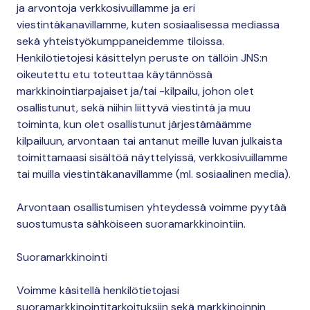
ja arvontoja verkkosivuillamme ja eri
viestintäkanavillamme, kuten sosiaalisessa mediassa
sekä yhteistyökumppaneidemme tiloissa.
Henkilötietojesi käsittelyn peruste on tällöin JNS:n
oikeutettu etu toteuttaa käytännössä
markkinointiarpajaiset ja/tai -kilpailu, johon olet
osallistunut, sekä niihin liittyvä viestintä ja muu
toiminta, kun olet osallistunut järjestämäämme
kilpailuun, arvontaan tai antanut meille luvan julkaista
toimittamaasi sisältöä näyttelyissä, verkkosivuillamme
tai muilla viestintäkanavillamme (ml. sosiaalinen media).
Arvontaan osallistumisen yhteydessä voimme pyytää
suostumusta sähköiseen suoramarkkinointiin.
Suoramarkkinointi
Voimme käsitellä henkilötietojasi
suoramarkkinointitarkoituksiin sekä markkinoinnin