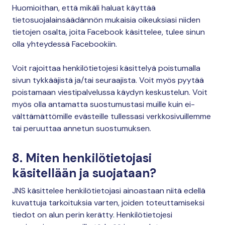
Huomioithan, että mikäli haluat käyttää
tietosuojalainsäädännön mukaisia oikeuksiasi niiden
tietojen osalta, joita Facebook käsittelee, tulee sinun
olla yhteydessä Facebookiin.
Voit rajoittaa henkilötietojesi käsittelyä poistumalla
sivun tykkääjistä ja/tai seuraajista. Voit myös pyytää
poistamaan viestipalvelussa käydyn keskustelun. Voit
myös olla antamatta suostumustasi muille kuin ei-
välttämättömille evästeille tullessasi verkkosivuillemme
tai peruuttaa annetun suostumuksen.
8. Miten henkilötietojasi
käsitellään ja suojataan?
JNS käsittelee henkilötietojasi ainoastaan niitä edellä
kuvattuja tarkoituksia varten, joiden toteuttamiseksi
tiedot on alun perin kerätty. Henkilötietojesi