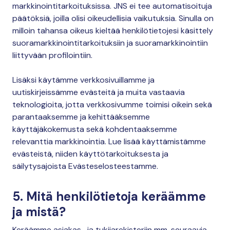
markkinointitarkoituksissa. JNS ei tee automatisoituja
päätöksiä, joilla olisi oikeudellisia vaikutuksia. Sinulla on
milloin tahansa oikeus kieltää henkilötietojesi käsittely
suoramarkkinointitarkoituksiin ja suoramarkkinointiin
liittyvään profilointiin.
Lisäksi käytämme verkkosivuillamme ja
uutiskirjeissämme evästeitä ja muita vastaavia
teknologioita, jotta verkkosivumme toimisi oikein sekä
parantaaksemme ja kehittääksemme
käyttäjäkokemusta sekä kohdentaaksemme
relevanttia markkinointia. Lue lisää käyttämistämme
evästeistä, niiden käyttötarkoituksesta ja
säilytysajoista Evästeselosteestamme.
5. Mitä henkilötietoja keräämme
ja mistä?
Keräämme asiakas- ja tukijarekisteriin mm. seuraavia