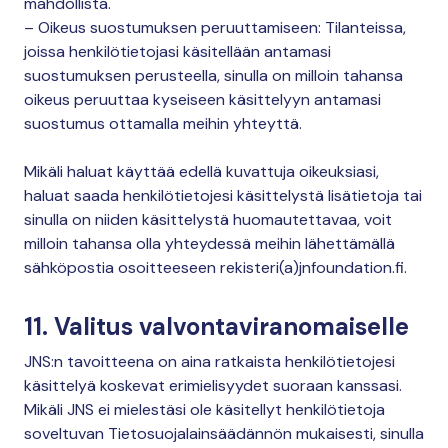
mahdollista.
– Oikeus suostumuksen peruuttamiseen: Tilanteissa,
joissa henkilötietojasi käsitellään antamasi
suostumuksen perusteella, sinulla on milloin tahansa
oikeus peruuttaa kyseiseen käsittelyyn antamasi
suostumus ottamalla meihin yhteyttä.
Mikäli haluat käyttää edellä kuvattuja oikeuksiasi,
haluat saada henkilötietojesi käsittelystä lisätietoja tai
sinulla on niiden käsittelystä huomautettavaa, voit
milloin tahansa olla yhteydessä meihin lähettämällä
sähköpostia osoitteeseen rekisteri(a)jnfoundation.fi.
11. Valitus valvontaviranomaiselle
JNS:n tavoitteena on aina ratkaista henkilötietojesi
käsittelyä koskevat erimielisyydet suoraan kanssasi.
Mikäli JNS ei mielestäsi ole käsitellyt henkilötietoja
soveltuvan Tietosuojalainsäädännön mukaisesti, sinulla