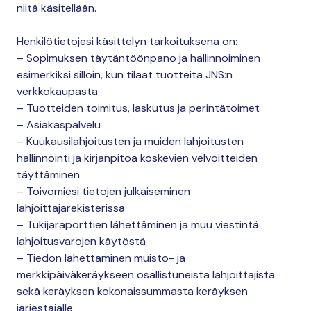
niitä käsitellään.
Henkilötietojesi käsittelyn tarkoituksena on:
– Sopimuksen täytäntöönpano ja hallinnoiminen
esimerkiksi silloin, kun tilaat tuotteita JNS:n
verkkokaupasta
– Tuotteiden toimitus, laskutus ja perintätoimet
– Asiakaspalvelu
– Kuukausilahjoitusten ja muiden lahjoitusten
hallinnointi ja kirjanpitoa koskevien velvoitteiden
täyttäminen
– Toivomiesi tietojen julkaiseminen
lahjoittajarekisterissä
– Tukijaraporttien lähettäminen ja muu viestintä
lahjoitusvarojen käytöstä
– Tiedon lähettäminen muisto- ja
merkkipäiväkeräykseen osallistuneista lahjoittajista
sekä keräyksen kokonaissummasta keräyksen
järjestäjälle