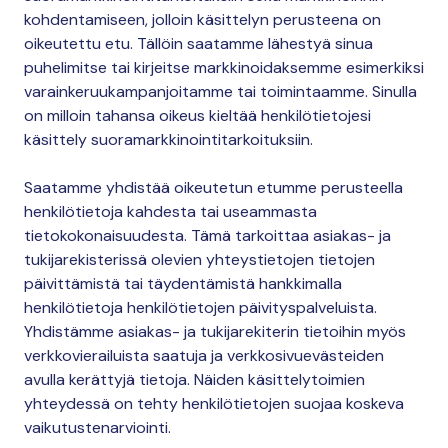
kohdentamiseen, jolloin käsittelyn perusteena on
oikeutettu etu. Tällöin saatamme lähestyä sinua
puhelimitse tai kirjeitse markkinoidaksemme esimerkiksi
varainkeruukampanjoitamme tai toimintaamme. Sinulla
on milloin tahansa oikeus kieltää henkilötietojesi
käsittely suoramarkkinointitarkoituksiin.
Saatamme yhdistää oikeutetun etumme perusteella
henkilötietoja kahdesta tai useammasta
tietokokonaisuudesta. Tämä tarkoittaa asiakas- ja
tukijarekisterissä olevien yhteystietojen tietojen
päivittämistä tai täydentämistä hankkimalla
henkilötietoja henkilötietojen päivityspalveluista.
Yhdistämme asiakas- ja tukijarekiterin tietoihin myös
verkkovierailuista saatuja ja verkkosivuevästeiden
avulla kerättyjä tietoja. Näiden käsittelytoimien
yhteydessä on tehty henkilötietojen suojaa koskeva
vaikutustenarviointi.