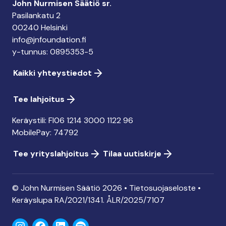
John Nurmisen Säätiö sr.
Pasilankatu 2
00240 Helsinki
info@jnfoundation.fi
y-tunnus: 0895353-5
Kaikki yhteystiedot
Tee lahjoitus
Keräystili: FI06 1214 3000 1122 96
MobilePay: 74792
Tee yrityslahjoitus
Tilaa uutiskirje
© John Nurmisen Säätiö 2026 •
Tietosuojaseloste
•
Keräyslupa
RA/2021/1341. ÅLR/2025/7107