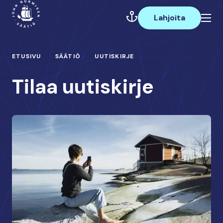
Hyppää
Päävalikko
sisältöön
Lahjoita
ETUSIVU
SÄÄTIÖ
UUTISKIRJE
Tilaa uutiskirje