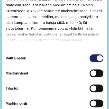
räätälöimiseen, sosiaalisen median ominaisuuksien
tukemiseen ja kävijämäärämme analysoimiseen. Lisäksi
jaamme sosiaalisen median, mainosalan ja analytiikka-
Sähköposti
*
alan kumppaneillemme tietoja siitä, miten käytät
sivustoamme. Kumppanimme voivat yhdistää näitä
tietoja muihin tietoihin, joita olet antanut heille tai joita on
kerätty, kun olet käyttänyt heidän palvelujaan.
Puhelinnumero
Suostumuksen
Välttämätön
valinta
Tilaan uutiskirjeen ja hyväksyn markkinointiluvan John
Mieltymykset
Nurmisen Säätiölle ja sen tytäryhtiölle Baltic Sea Services
Oy:lle. Tietojasi käsitellään John Nurmisen Säätiön
tietosuojaselosteen mukaisesti.
*
Tilastot
*Pakollinen tieto
Markkinointi
Lue tästä
tietosuojaseloste