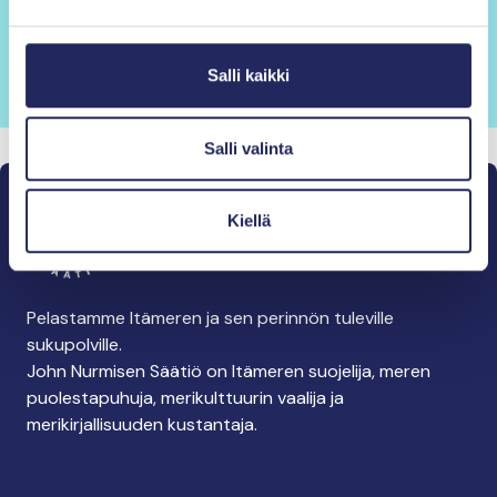
Tilaa uutiskirje
Salli kaikki
Salli valinta
Kiellä
Pelastamme Itämeren ja sen perinnön tuleville
sukupolville.
John Nurmisen Säätiö on Itämeren suojelija, meren
puolestapuhuja, merikulttuurin vaalija ja
merikirjallisuuden kustantaja.