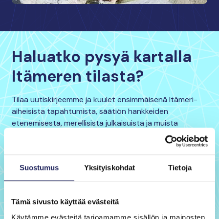
Haluatko pysyä kartalla
Itämeren tilasta?
Tilaa uutiskirjeemme ja kuulet ensimmäisenä Itämeri-
aiheisista tapahtumista, säätiön hankkeiden
etenemisestä, merellisistä julkaisuista ja muista
kiinnostavista sisällöistä.
Suostumus
Yksityiskohdat
Tietoja
Etunimi
*
Tämä sivusto käyttää evästeitä
Sukunimi
*
Käytämme evästeitä tarjoamamme sisällön ja mainosten