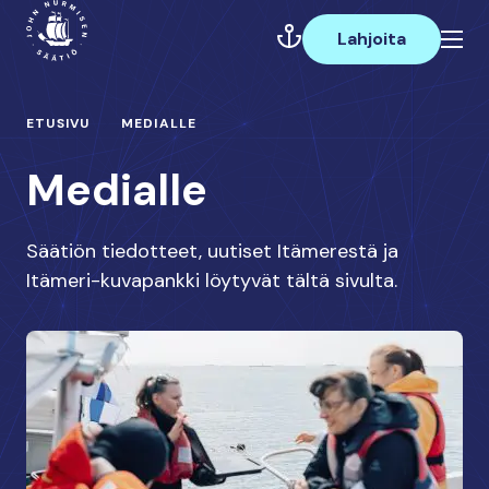
Hyppää
Päävalikko
sisältöön
Lahjoita
ETUSIVU
MEDIALLE
Medialle
Säätiön tiedotteet, uutiset Itämerestä ja
Itämeri-kuvapankki löytyvät tältä sivulta.