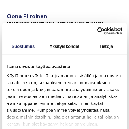
Oona Piiroinen
Viestinnän asiantuntija, Itämeripäivän tuottaja
oona.piiroinen@jnfoundation.fi
+358 50 434 4879
Suostumus
Yksityiskohdat
Tietoja
Helmi Pörhölä
Tämä sivusto käyttää evästeitä
Viestinnän asiantuntija
Käytämme evästeitä tarjoamamme sisällön ja mainosten
helmi.porhola@jnfoundation.fi
räätälöimiseen, sosiaalisen median ominaisuuksien
+358 50 471 1078
tukemiseen ja kävijämäärämme analysoimiseen. Lisäksi
jaamme sosiaalisen median, mainosalan ja analytiikka-
alan kumppaneillemme tietoja siitä, miten käytät
Mediapankki
sivustoamme. Kumppanimme voivat yhdistää näitä
tietoja muihin tietoihin, joita olet antanut heille tai joita on
kerätty, kun olet käyttänyt heidän palvelujaan.
John Nurmisen Säätiön mediapankista löydät säätiön