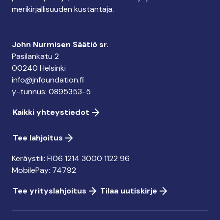
merikirjallisuuden kustantaja.
John Nurmisen Säätiö sr.
Pasilankatu 2
00240 Helsinki
info@jnfoundation.fi
y-tunnus: 0895353-5
Kaikki yhteystiedot
Tee lahjoitus
Keräystili: FI06 1214 3000 1122 96
MobilePay: 74792
Tee yrityslahjoitus
Tilaa uutiskirje