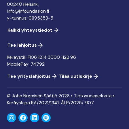
00240 Helsinki
info@jnfoundation.fi
y-tunnus: 0895353-5
Kaikki yhteystiedot
Tee lahjoitus
Keräystili: FI06 1214 3000 1122 96
MobilePay: 74792
Tee yrityslahjoitus
Tilaa uutiskirje
© John Nurmisen Säätiö 2026 •
Tietosuojaseloste
•
Keräyslupa
RA/2021/1341. ÅLR/2025/7107
Instagram
Facebook
LinkedIn
Spotify