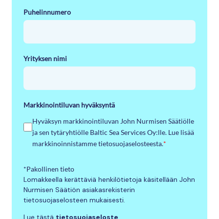
Puhelinnumero
Yrityksen nimi
Markkinointiluvan hyväksyntä
Hyväksyn markkinointiluvan John Nurmisen Säätiölle
ja sen tytäryhtiölle Baltic Sea Services Oy:lle. Lue lisää
markkinoinnistamme tietosuojaselosteesta.
*
*Pakollinen tieto
Lomakkeella kerättäviä henkilötietoja käsitellään John
Nurmisen Säätiön asiakasrekisterin
tietosuojaselosteen mukaisesti.
Lue tästä
tietosuojaseloste