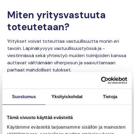
Miten yritysvastuuta
toteutetaan?
Yritykset voivat toteuttaa vastuullisuutta monin eri
tavoin. Läpinäkyvyys vastuullisuustyössä ja -
viestinnässä sekä yhteistyö muiden toimijoiden kanssa
auttavat välttämään viherpesun ja saavuttamaan
parhaat mahdolliset tulokset.
John Nurmisen Säätiön työn tukeminen on yritykselle
vaikuttava tapa toteuttaa ympäristövastuullisuutta ja
Suostumus
Yksityiskohdat
Tietoja
olla mukana vaalimassa meriluonnon
monimuotoisuutta sekä merikulttuuria.
Tämä sivusto käyttää evästeitä
Kenen kanssa toimimme ja mitä
odotamme kumppaneiltamme?
Käytämme evästeitä tarjoamamme sisällön ja mainosten