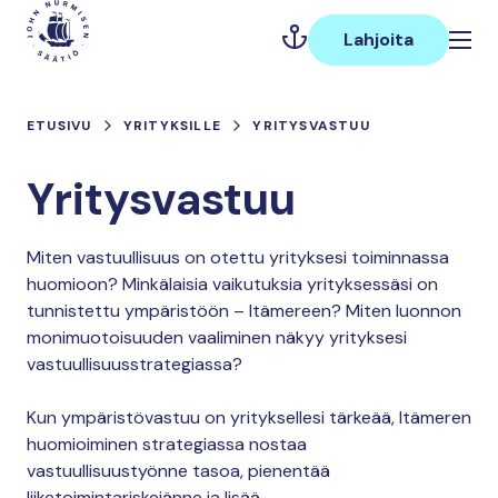
Hyppää
Päävalikko
sisältöön
Lahjoita
ETUSIVU
YRITYKSILLE
YRITYSVASTUU
Yritysvastuu
Miten vastuullisuus on otettu yrityksesi toiminnassa
huomioon? Minkälaisia vaikutuksia yrityksessäsi on
tunnistettu ympäristöön – Itämereen? Miten luonnon
monimuotoisuuden vaaliminen näkyy yrityksesi
vastuullisuusstrategiassa?
Kun ympäristövastuu on yrityksellesi tärkeää, Itämeren
huomioiminen strategiassa nostaa
vastuullisuustyönne tasoa, pienentää
liiketoimintariskejänne ja lisää