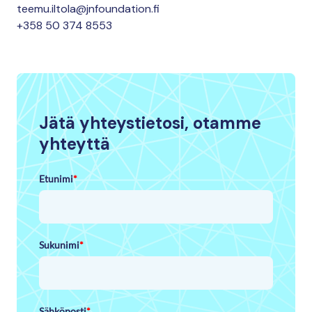
teemu.iltola@jnfoundation.fi
+358 50 374 8553
Jätä yhteystietosi, otamme
yhteyttä
Etunimi
*
Sukunimi
*
Sähköposti
*