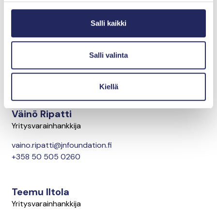
yritysyhteistyöstä
Salli kaikki
Ari Rytkönen
Yritysvarainhankinnan päällikkö
Salli valinta
ari.rytkonen@jnfoundation.fi
+358 50 476 8321
Kiellä
Väinö Ripatti
Yritysvarainhankkija
vaino.ripatti@jnfoundation.fi
+358 50 505 0260
Teemu Iltola
Yritysvarainhankkija