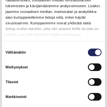
räätälöimiseen, sosiaalisen median ominaisuuksien
tukemiseen ja kävijämäärämme analysoimiseen. Lisäksi
Lue lisää yritysyhteistyön periaatteista
jaamme sosiaalisen median, mainosalan ja analytiikka-
alan kumppaneillemme tietoja siitä, miten käytät
sivustoamme. Kumppanimme voivat yhdistää näitä
tietoja muihin tietoihin, joita olet antanut heille tai joita on
kerätty, kun olet käyttänyt heidän palvelujaan.
Suostumuksen
Välttämätön
valinta
Mieltymykset
Kuva Pekka Tuuri
Tilastot
Markkinointi
Lisätietoja