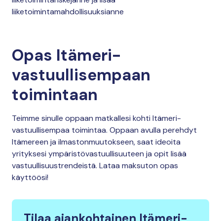
liiketoimintamahdollisuuksianne
Opas Itämeri-
vastuullisempaan
toimintaan
Teimme sinulle oppaan matkallesi kohti Itämeri-
vastuullisempaa toimintaa. Oppaan avulla perehdyt
Itämereen ja ilmastonmuutokseen, saat ideoita
yrityksesi ympäristövastuullisuuteen ja opit lisää
vastuullisuustrendeistä. Lataa maksuton opas
käyttöösi!
Tilaa ajankohtainen Itämeri-