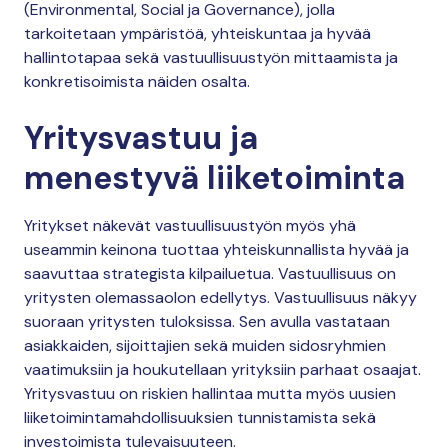
(Environmental, Social ja Governance), jolla
tarkoitetaan ympäristöä, yhteiskuntaa ja hyvää
hallintotapaa sekä vastuullisuustyön mittaamista ja
konkretisoimista näiden osalta.
Yritysvastuu ja
menestyvä liiketoiminta
Yritykset näkevät vastuullisuustyön myös yhä
useammin keinona tuottaa yhteiskunnallista hyvää ja
saavuttaa strategista kilpailuetua. Vastuullisuus on
yritysten olemassaolon edellytys. Vastuullisuus näkyy
suoraan yritysten tuloksissa. Sen avulla vastataan
asiakkaiden, sijoittajien sekä muiden sidosryhmien
vaatimuksiin ja houkutellaan yrityksiin parhaat osaajat.
Yritysvastuu on riskien hallintaa mutta myös uusien
liiketoimintamahdollisuuksien tunnistamista sekä
investoimista tulevaisuuteen.