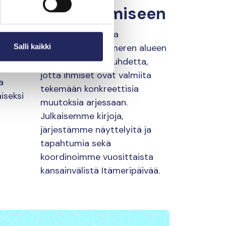
vahvistamiseen
tämme
den
Lahjoitusten avulla
me
vahvistamme Itämeren alueen
Salli kaikki
iä
asukkaiden merisuhdetta,
en
jotta ihmiset ovat valmiita
a
tekemään konkreettisia
iseksi
muutoksia arjessaan.
Julkaisemme kirjoja,
järjestämme näyttelyitä ja
tapahtumia sekä
koordinoimme vuosittaista
kansainvälistä Itämeripäivää.