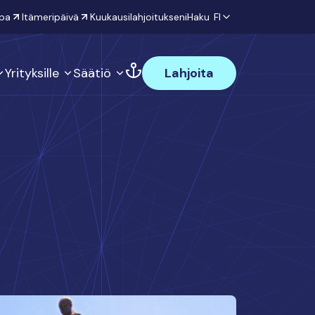
pa
Itämeripäivä
Kuukausilahjoitukseni
Haku
FI
Yrityksille
Säätiö
Lahjoita