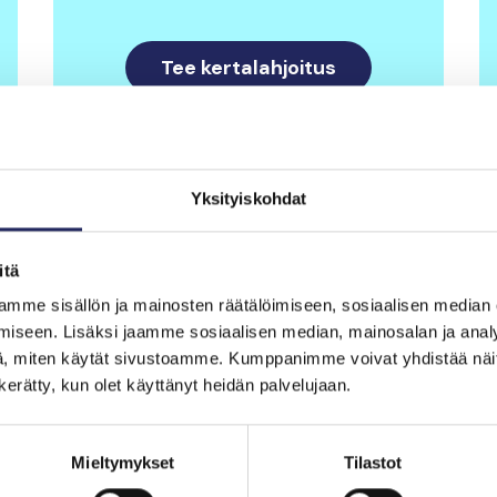
Tee kertalahjoitus
Yksityiskohdat
eni käytetään?
itä
mme sisällön ja mainosten räätälöimiseen, sosiaalisen median
iseen. Lisäksi jaamme sosiaalisen median, mainosalan ja analy
, miten käytät sivustoamme. Kumppanimme voivat yhdistää näitä t
n kerätty, kun olet käyttänyt heidän palvelujaan.
iliikenteen
Luontokado
Mieltymykset
Tilastot
ästöjen
ehkäisemise