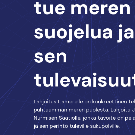
tue meren
suojelua ja
sen
tulevaisuu
Lahjoitus Itämerelle on konkreettinen te
puhtaamman meren puolesta. Lahjoita 
Nurmisen Säätiölle, jonka tavoite on pel
ja sen perintö tuleville sukupolville.