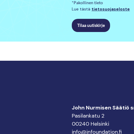
*Pakollinen tieto
Lue tästä
tietosuojaseloste
Tilaa uutiskirje
John Nurmisen Säätiö sr
Pasilankatu 2
00240 Helsinki
info@jnfoundation.fi