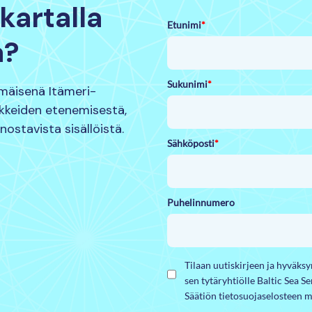
kartalla
Etunimi
*
a?
Sukunimi
*
mmäisenä Itämeri-
nkkeiden etenemisestä,
nnostavista sisällöistä.
Sähköposti
*
Puhelinnumero
Tilaan uutiskirjeen ja hyväks
sen tytäryhtiölle Baltic Sea S
Säätiön tietosuojaselosteen m