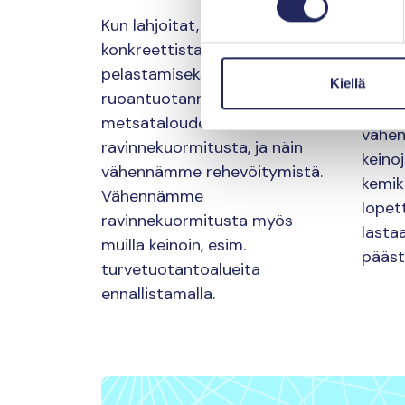
vä
Kun lahjoitat, tuet
konkreettista työtä Itämeren
Kun l
pelastamiseksi. Leikkaamme
meril
Kiellä
ruoantuotannon ja
aiheu
metsätalouden
vähen
ravinnekuormitusta, ja näin
keino
vähennämme rehevöitymistä.
kemik
Vähennämme
lopet
ravinnekuormitusta myös
lasta
muilla keinoin, esim.
pääst
turvetuotantoalueita
ennallistamalla.