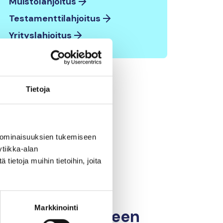
Muistolahjoitus
Testamenttilahjoitus
Yrityslahjoitus
Tietoja
 ominaisuuksien tukemiseen
tiikka-alan
ietoja muihin tietoihin, joita
n
Ihmisen
Markkinointi
en
merisuhteen