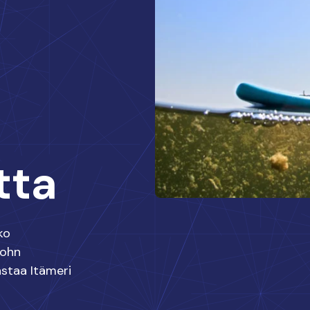
tta
ko
John
astaa Itämeri