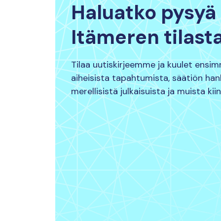
Haluatko pysyä 
Itämeren tilast
Tilaa uutiskirjeemme ja kuulet ensi
aiheisista tapahtumista, säätiön ha
merellisistä julkaisuista ja muista kii