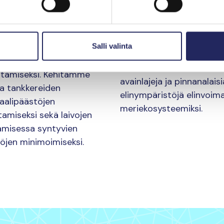
hentämiseen
Lahjoituksesi tukee työ
luonnon monimuotoisuu
ahjoitat, tuet työtämme
eteen. Ennaltaehkäisem
iikenteen ja satamien
Salli valinta
öljyonnettomuuksien risk
ttamien päästöjen
sekä ennallistamme mer
tämiseksi. Kehitämme
avainlajeja ja pinnanalaisi
ja tankkereiden
elinympäristöjä elinvoima
aalipäästöjen
meriekosysteemiksi.
tamiseksi sekä laivojen
amisessa syntyvien
öjen minimoimiseksi.