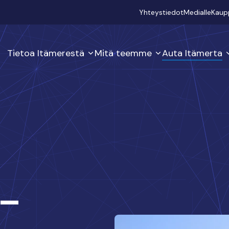
Secondary
Yhteystiedot
Medialle
Kaup
Tietoa Itämerestä
Mitä teemme
Auta Itämerta
 –