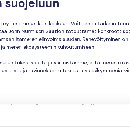
n suojeluun
 nyt enemmän kuin koskaan. Voit tehdä tärkeän teon 
istaa John Nurmisen Säätiön toteuttamat konkreettiset
amaan Itämeren elinvoimaisuuden. Rehevöityminen on 
oon ja meren ekosysteemin tuhoutumiseen.
meren tulevaisuutta ja varmistamme, että meren rikas 
 saasteista ja ravinnekuormituksesta vuosikymmeniä, vie
tuksesi auttaa Itämert
a tukemassa mm. seuraavia tärkeitä hankkeita: