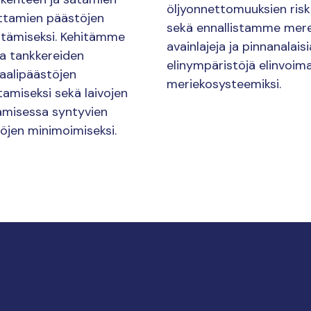
öljyonnettomuuksien risk
ttamien päästöjen
sekä ennallistamme mer
tämiseksi. Kehitämme
avainlajeja ja pinnanalaisi
ja tankkereiden
elinympäristöjä elinvoima
aalipäästöjen
meriekosysteemiksi.
tamiseksi sekä laivojen
amisessa syntyvien
öjen minimoimiseksi.