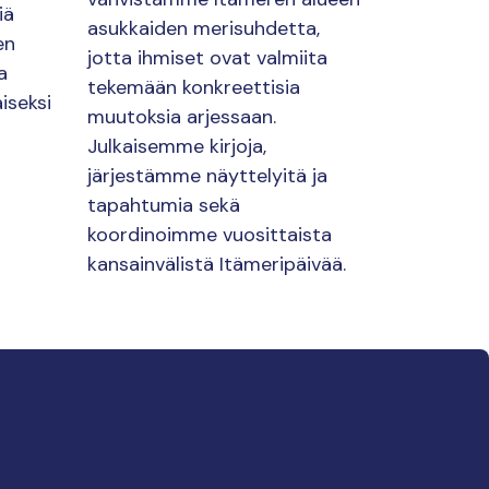
iä
asukkaiden merisuhdetta,
en
jotta ihmiset ovat valmiita
a
tekemään konkreettisia
iseksi
muutoksia arjessaan.
Julkaisemme kirjoja,
järjestämme näyttelyitä ja
tapahtumia sekä
koordinoimme vuosittaista
kansainvälistä Itämeripäivää.