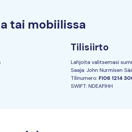
lla tai mobiilissa
Tilisiirto
ä
Lahjoita valitsemasi summ
Saaja: John Nurmisen Sä
Tilinumero:
FI06 1214 30
SWIFT: NDEAFIHH