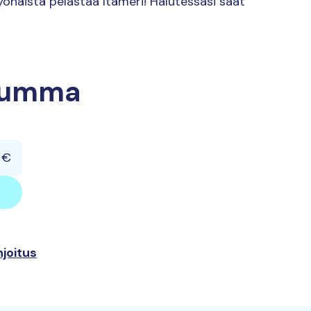
n myöhäistä pelastaa Itämeri! Halutessasi saat
ssumma
hjoitus