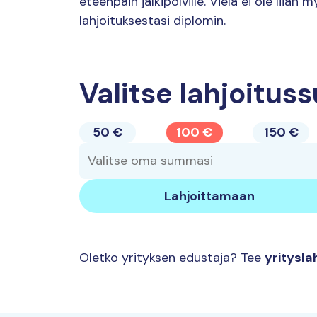
eteenpäin jälkipolville. Vielä ei ole liia
lahjoituksestasi diplomin.
Valitse lahjoitu
50 €
100 €
150 €
Oletko yrityksen edustaja? Tee
yritysla