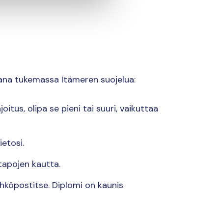
ukana tukemassa Itämeren suojelua:
itus, olipa se pieni tai suuri, vaikuttaa
etosi.
tapojen kautta.
sähköpostitse. Diplomi on kaunis