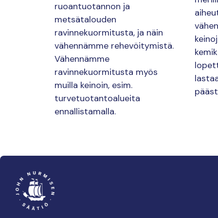
ruoantuotannon ja
aiheu
metsätalouden
vähen
ravinnekuormitusta, ja näin
keino
vähennämme rehevöitymistä.
kemik
Vähennämme
lopet
ravinnekuormitusta myös
lasta
muilla keinoin, esim.
pääst
turvetuotantoalueita
ennallistamalla.