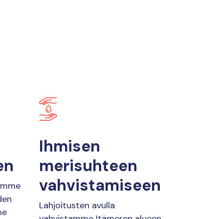
n
Ihmisen
en
merisuhteen
vahvistamiseen
tämme
den
Lahjoitusten avulla
me
vahvistamme Itämeren alueen