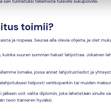
 sen tunnetuksi tekemistä tuleville sukupolville.
itus toimii?
aista ja nopeaa. Seuraa alla olevia ohjeita, ja olet m
e, kuinka suuren summan haluat lahjoittaa. Jokainen lahjo
ullamme lomake, jossa annat lahjoitustiedot ja yhteysti
talahjoituksesi helposti verkkopankin tai muiden maksu
i jälkeen voit valita diplomin, joka lähetetään sinulle 
eän teon Itämeren hyväksi.