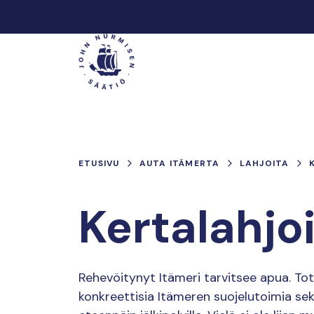
Hyppää
sisältöön
Päävalikko
ETUSIVU
AUTA ITÄMERTA
LAHJOITA
Kertalahjo
Rehevöitynyt Itämeri tarvitsee apua. Tot
konkreettisia Itämeren suojelutoimia se