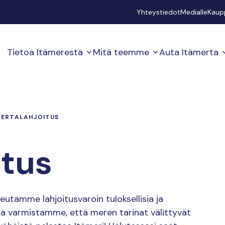
Secondary
Yhteystiedot
Medialle
Kaup
Tietoa Itämerestä
Mitä teemme
Auta Itämerta
KERTALAHJOITUS
itus
eutamme lahjoitusvaroin tuloksellisia ja
kä varmistamme, että meren tarinat välittyvät