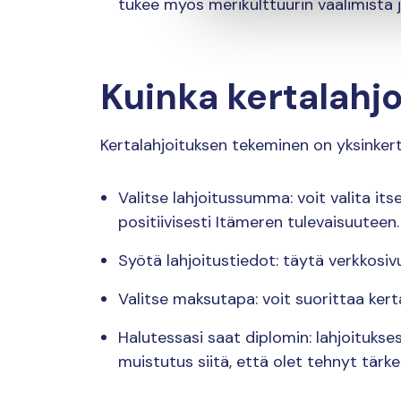
tukee myös merikulttuurin vaalimista ja
Kuinka kertalahjo
Kertalahjoituksen tekeminen on yksinkert
Valitse lahjoitussumma: voit valita its
positiivisesti Itämeren tulevaisuuteen.
Syötä lahjoitustiedot: täytä verkkosiv
Valitse maksutapa: voit suorittaa ker
Halutessasi saat diplomin: lahjoitukses
muistutus siitä, että olet tehnyt tärk