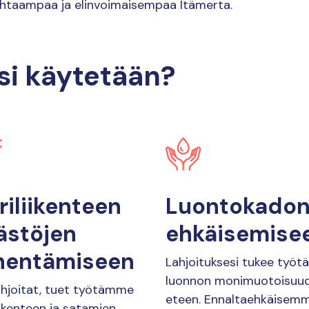
puhtaampaa ja elinvoimaisempaa Itämerta.
si käytetään?
iliikenteen
Luontokado
ästöjen
ehkäisemise
hentämiseen
Lahjoituksesi tukee työ
luonnon monimuotoisuu
ahjoitat, tuet työtämme
eteen. Ennaltaehkäisem
iikenteen ja satamien