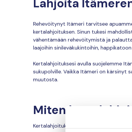
Lahjoita Itämere
Rehevöitynyt Itämeri tarvitsee apuamme
kertalahjoituksen. Sinun tukesi mahdoll
vähentämään rehevöitymistä ja palautt
laajoihin sinileväkukintoihin, happikat
Kertalahjoituksesi avulla suojelemme Itä
sukupolville. Vaikka Itämeri on kärsinyt
muutosta.
Miten kertalahjoi
Kertalahjoituksen avulla voit olla mukan