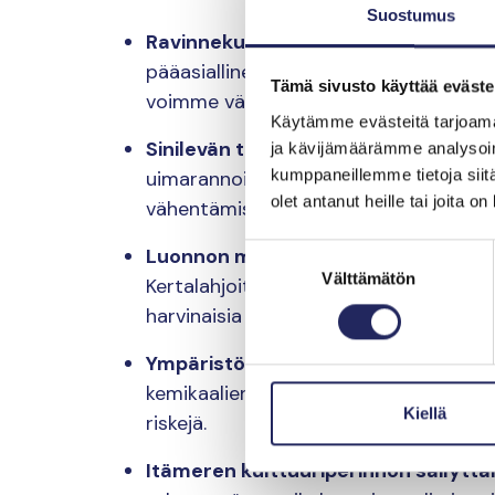
Suostumus
Ravinnekuormituksen vähentämine
pääasiallinen syy. Kertalahjoituksesi 
Tämä sivusto käyttää eväste
voimme vähentää sinilevälauttojen mu
Käytämme evästeitä tarjoama
Sinilevän torjuminen
: rehevöityminen
ja kävijämäärämme analysoim
kumppaneillemme tietoja siitä
uimarannoista käyttökelvottomia. Lah
olet antanut heille tai joita o
vähentämiseen ja pitkäaikaisiin ratkais
Suostumuksen
Luonnon monimuotoisuuden suojelu
Välttämätön
valinta
Kertalahjoituksellasi tuet toimenpit
harvinaisia lajeja.
Ympäristöriskien hallinta:
Itämeren ti
kemikaalien päästöjen ehkäisemiseksi.
Kiellä
riskejä.
Itämeren kulttuuriperinnön säilyttä