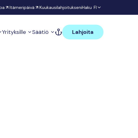
pa
Itämeripäivä
Kuukausilahjoitukseni
Haku
FI
Yrityksille
Säätiö
Lahjoita