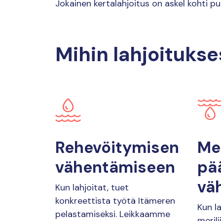
Jokainen kertalahjoitus on askel kohti 
Mihin lahjoitukse
Rehevöitymisen
Mer
vähentämiseen
pä
vä
Kun lahjoitat, tuet
konkreettista työtä Itämeren
Kun l
pelastamiseksi. Leikkaamme
meril