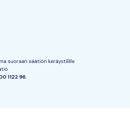
a suoraan säätiön keräystilille
ätiö
00 1122 96
.