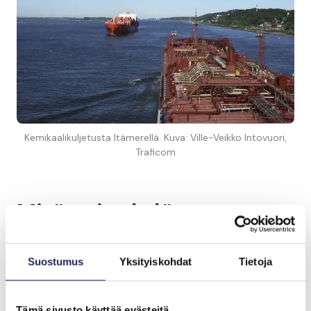
Kemikaalikuljetusta Itämerellä. Kuva: Ville-Veikko Intovuori,
Traficom
Mitä voi tehdä meren
saastumisen
vähentämiseksi?
Suostumus
Yksityiskohdat
Tietoja
Vältä turhia kemikaaleja (esim. hajustetut,
Tämä sivusto käyttää evästeitä