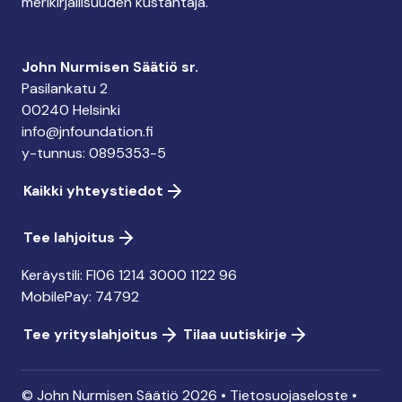
merikirjallisuuden kustantaja.
John Nurmisen Säätiö sr.
Pasilankatu 2
00240 Helsinki
info@jnfoundation.fi
y-tunnus: 0895353-5
Kaikki yhteystiedot
Tee lahjoitus
Keräystili: FI06 1214 3000 1122 96
MobilePay: 74792
Tee yrityslahjoitus
Tilaa uutiskirje
© John Nurmisen Säätiö 2026 •
Tietosuojaseloste
•