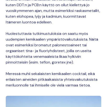
kuten DDT:n ja PCB:n käyttö on ollut kiellettyä jo
vuosikymmenen ajan, mutta esimerkiksi raskasmetallit,
kuten elohopea, lyijy ja kadmium, kuormittavat
Itämeren luontoa edelleen.
Huolestuttavia tutkimustuloksia on saatu myös
uudempien kemikaalien ympäristövaikutuksista. Näitä
ovat esimerkiksi bromatut palonestoaineet tai
orgaaniset tina- ja fluoriyhdisteet, joilla on useita
käyttökohteita venemaaleista likaa hylkiviin
pinnoitteisiin (esim. teflon, goretex jne).
Meressä muhii sekalaisten kemikaalien cocktail, eikä
erilaisten aineiden pitkäaikaisista yhteisvaikutuksista
meriluonnolle tai ihmiselle ole vielä varmaa tietoa.