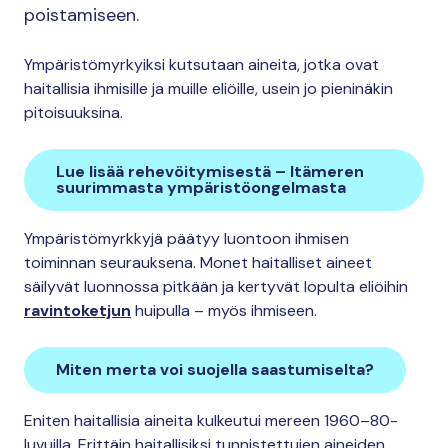
poistamiseen.
Ympäristömyrkyiksi kutsutaan aineita, jotka ovat
haitallisia ihmisille ja muille eliöille, usein jo pieninäkin
pitoisuuksina.
Lue lisää rehevöitymisestä – Itämeren
suurimmasta ympäristöongelmasta
Ympäristömyrkkyjä päätyy luontoon ihmisen
toiminnan seurauksena. Monet haitalliset aineet
säilyvät luonnossa pitkään ja kertyvät lopulta eliöihin
ravintoketjun
huipulla – myös ihmiseen.
Miten merta voi suojella saastumiselta?
Eniten haitallisia aineita kulkeutui mereen 1960–80-
luvuilla. Erittäin haitallisiksi tunnistettujen aineiden,