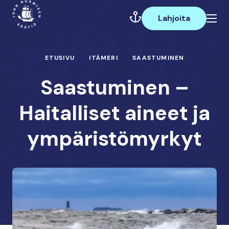
Hyppää
Päävalikko
sisältöön
Lahjoita
ETUSIVU
ITÄMERI
SAASTUMINEN
Saastuminen –
Haitalliset aineet ja
ympäristömyrkyt