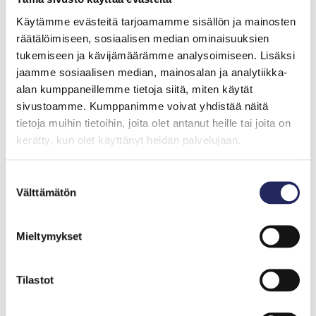
antibakteeriset tai turhan voimakkaat pesu- ja
Käytämme evästeitä tarjoamamme sisällön ja mainosten
puhdistusaineet) arjessa. Suosi ympäristömerkittyjä
räätälöimiseen, sosiaalisen median ominaisuuksien
tuotteita ja pesuaineita.
tukemiseen ja kävijämäärämme analysoimiseen. Lisäksi
Vie kaikki vanhat lääkkeet apteekkiin. Älä heitä niitä
jaamme sosiaalisen median, mainosalan ja analytiikka-
roskiin tai viemäriin. Vältä kipugeelejä, joissa on
alan kumppaneillemme tietoja siitä, miten käytät
diklofenaakkia.
sivustoamme. Kumppanimme voivat yhdistää näitä
tietoja muihin tietoihin, joita olet antanut heille tai joita on
Lajittele ja kierrätä jätteet oikein. Vie
kerätty, kun olet käyttänyt heidän palvelujaan.
ongelmajätteet (esim. maalit, lakat, loisteputket,
paristot) ja kodin elektroniikkajäte niille
Suostumuksen
tarkoitettuihin keräyspisteisiin.
Välttämätön
valinta
Huolehdi esimerkiksi veneen kunnostamiseen
käytettävien aineiden oikeaoppisesta
Mieltymykset
hävittämisestä (esim. glykoli, maalit, lakat ja
liuottimet).
Tilastot
Älä käytä myrkkymaaleja veneen pohjassa vaan
puhdista pohja mekaanisesti.