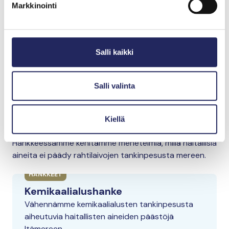
Markkinointi
Pese itsesi, matot ja astiat niin, etteivät pesuvedet
valu suoraan mereen.
Salli kaikki
Mitä voi tehdä Itämeren hyvinvoinnin
edistämiseksi?
Salli valinta
Vähemmän haitallisia
kemikaaleja mereen
Kiellä
Hankkeessamme kehitämme menetelmiä, millä haitallisia
aineita ei päädy rahtilaivojen tankinpesusta mereen.
HANKKEET
Kemikaalialushanke
Vähennämme kemikaalialusten tankinpesusta
aiheutuvia haitallisten aineiden päästöjä
Itämereen.