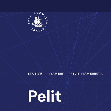
Hyppää
sisältöön
Päävalikko
ETUSIVU
ITÄMERI
PELIT ITÄMERESTÄ
Pelit