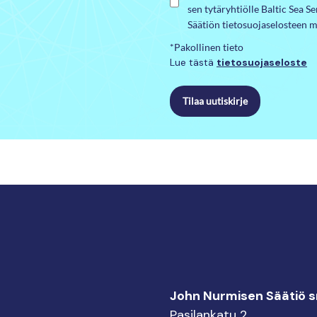
sen tytäryhtiölle Baltic Sea S
Säätiön tietosuojaselosteen m
*Pakollinen tieto
Lue tästä
tietosuojaseloste
Tilaa uutiskirje
John Nurmisen Säätiö sr
Pasilankatu 2