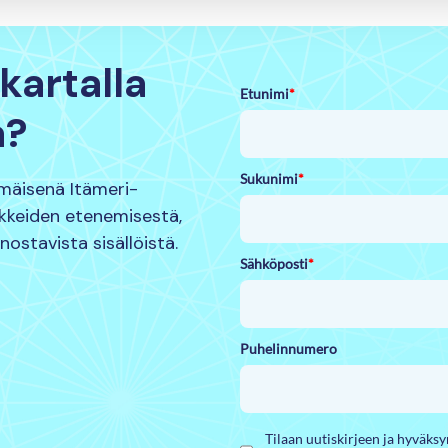
kartalla
Etunimi
*
a?
Sukunimi
*
mmäisenä Itämeri-
nkkeiden etenemisestä,
nnostavista sisällöistä.
Sähköposti
*
Puhelinnumero
Tilaan uutiskirjeen ja hyväks