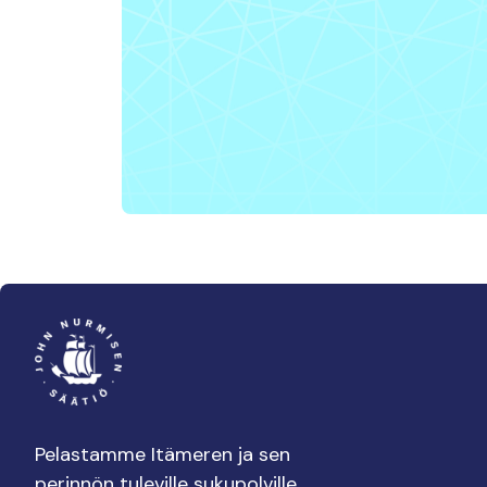
Pelastamme Itämeren ja sen
perinnön tuleville sukupolville.