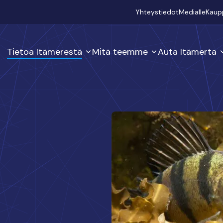
Secondary
Yhteystiedot
Medialle
Kaup
Tietoa Itämerestä
Mitä teemme
Auta Itämerta