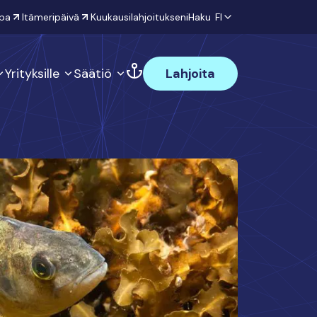
pa
Itämeripäivä
Kuukausilahjoitukseni
Haku
FI
Yrityksille
Säätiö
Lahjoita