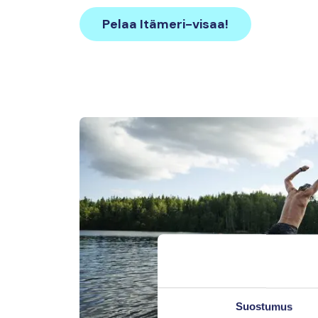
Pelaa Itämeri-visaa!
Suostumus