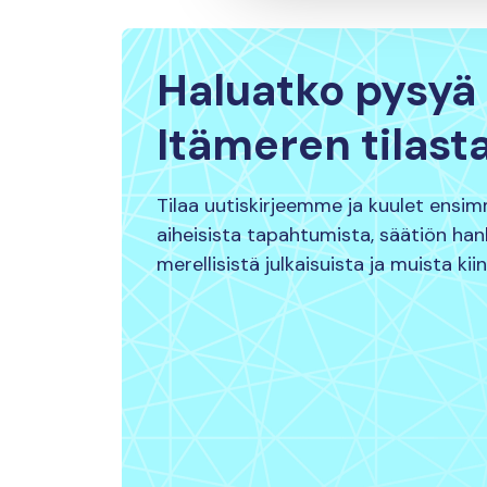
Haluatko pysyä 
Itämeren tilast
Tilaa uutiskirjeemme ja kuulet ensi
aiheisista tapahtumista, säätiön ha
merellisistä julkaisuista ja muista kii