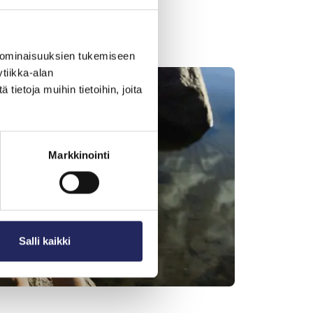
 ominaisuuksien tukemiseen
tiikka-alan
ietoja muihin tietoihin, joita
Markkinointi
Salli kaikki