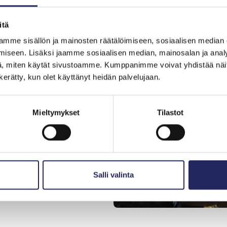
itä
mme sisällön ja mainosten räätälöimiseen, sosiaalisen median
iseen. Lisäksi jaamme sosiaalisen median, mainosalan ja analy
, miten käytät sivustoamme. Kumppanimme voivat yhdistää näitä t
n kerätty, kun olet käyttänyt heidän palvelujaan.
lanjälkesi.
Mieltymykset
Tilastot
? Laskuri on
anssa.
Salli valinta