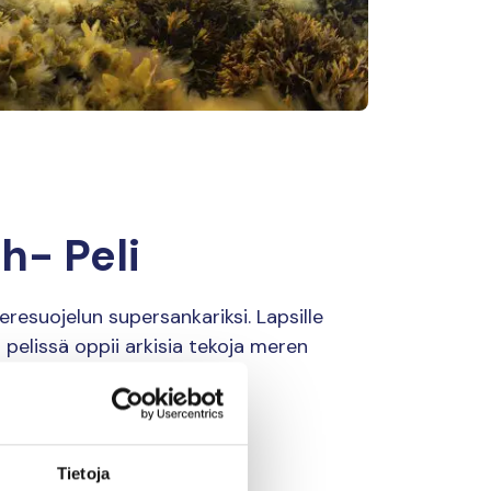
h- Peli
resuojelun supersankariksi. Lapsille
pelissä oppii arkisia tekoja meren
eliin
Tietoja