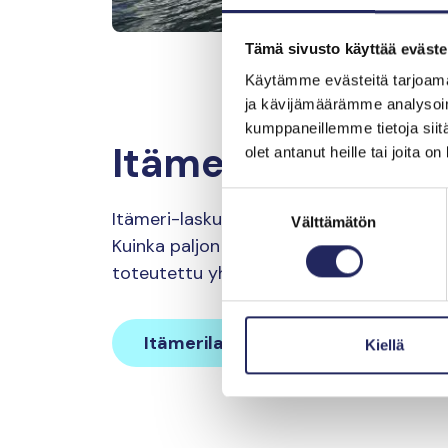
Tämä sivusto käyttää eväste
Käytämme evästeitä tarjoama
ja kävijämäärämme analysoim
kumppaneillemme tietoja siitä
Itämerilaskuri
olet antanut heille tai joita o
Suostumuksen
Itämeri-laskurilla selvität oman Itämeri-ja
Välttämätön
valinta
Kuinka paljon arkesi kuormittaa Itämerta
toteutettu yhteistyössä HS:n ja Syken k
Itämerilaskuri
Kiellä