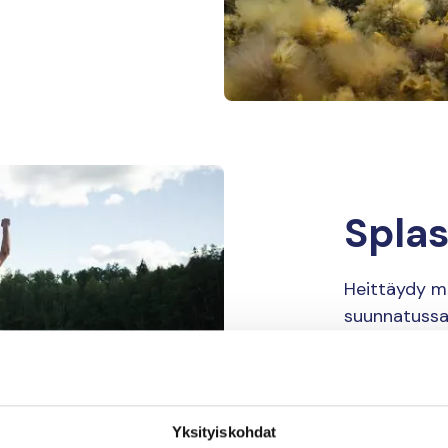
Splas
Heittäydy me
suunnatussa 
hyväksi.
Splash-p
Yksityiskohdat