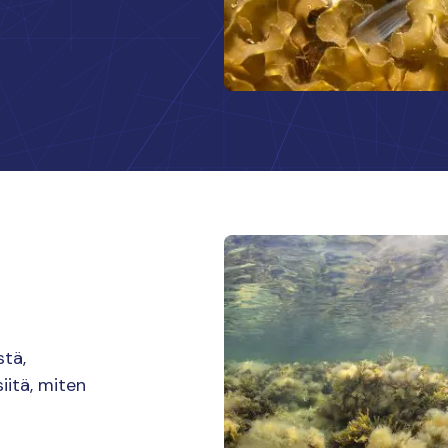
stä,
iitä, miten