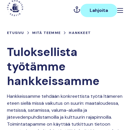
Hyppää
Päävalikko
sisältöön
Lahjoita
ETUSIVU
MITÄ TEEMME
HANKKEET
Tuloksellista
työtämme
hankkeissamme
Hankkeissamme tehdään konkreettista työtä Itämeren
eteen siellä missä vaikutus on suurin: maataloudessa,
metsissä, satamissa, valuma-alueilla ja
jätevedenpuhdistamoilla ja kulttuurin rajapinnoilla.
Toimintatapamme on käyttää tutkittuun tietoon