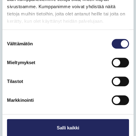
sivustoamme. Kumppanimme voivat yhdistää näitä
tietoja muihin tietoihin, joita olet antanut heille tai joita on
kerätty, kun olet käyttänyt heidän palvelujaan.
Suostumuksen
Välttämätön
valinta
Mieltymykset
Tilastot
Markkinointi
Salli kaikki