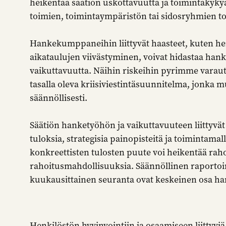
heikentää säätiön uskottavuutta ja toimintakyky
toimien, toimintaympäristön tai sidosryhmien 
Hankekumppaneihin liittyvät haasteet, kuten he
aikataulujen viivästyminen, voivat hidastaa han
vaikuttavuutta. Näihin riskeihin pyrimme varaut
tasalla oleva kriisiviestintäsuunnitelma, jonka 
säännöllisesti.
Säätiön hanketyöhön ja vaikuttavuuteen liittyvät 
tuloksia, strategisia painopisteitä ja toimintam
konkreettisten tulosten puute voi heikentää raho
rahoitusmahdollisuuksia. Säännöllinen raportoint
kuukausittainen seuranta ovat keskeinen osa han
Henkilöstön hyvinvointiin ja osaamiseen liittyvi