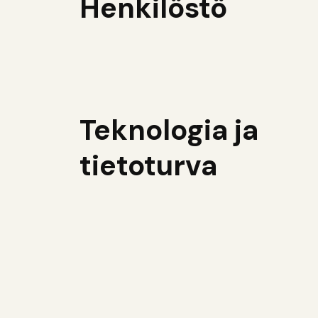
Henkilöstö
Teknologia ja
tietoturva
Talous