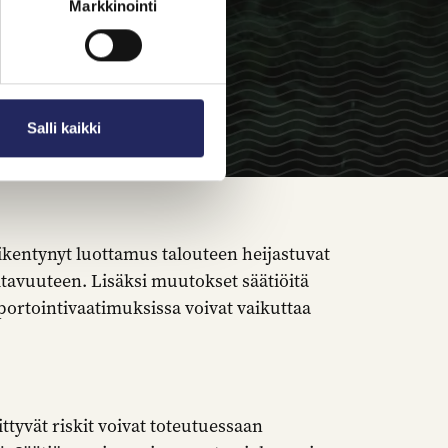
Markkinointi
Salli kaikki
ikentynyt luottamus talouteen heijastuvat
tavuuteen. Lisäksi muutokset säätiöitä
portointivaatimuksissa voivat vaikuttaa
tyvät riskit voivat toteutuessaan