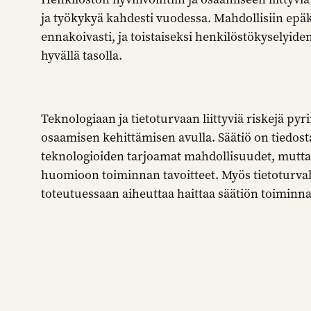
ja työkykyä kahdesti vuodessa. Mahdollisiin ep
ennakoivasti, ja toistaiseksi henkilöstökyselyiden 
hyvällä tasolla.
Teknologiaan ja tietoturvaan liittyviä riskejä 
osaamisen kehittämisen avulla. Säätiö on tiedos
teknologioiden tarjoamat mahdollisuudet, mutt
huomioon toiminnan tavoitteet. Myös tietoturval
toteutuessaan aiheuttaa haittaa säätiön toiminnal
Lisäksi säätiön varallisuuteen, sijoituksiin sekä 
liittyy arvonalentumisen ja vahingoittumisen riske
taloudelliseen asemaan ja toimintaedellytyksiin. 