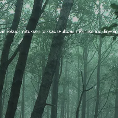
vinnekuormituksen leikkaus
Puhdas meriliikenne
Elinvoi