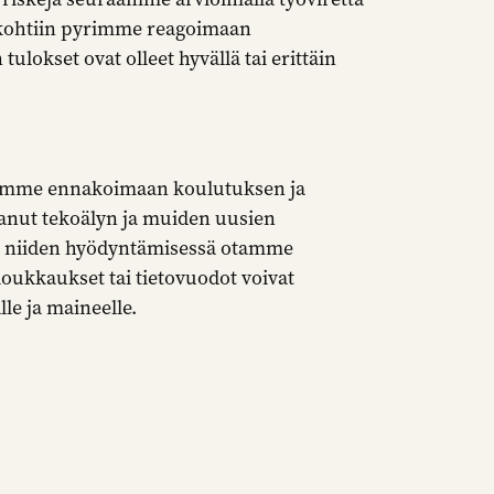
äkohtiin pyrimme reagoimaan
tulokset ovat olleet hyvällä tai erittäin
pyrimme ennakoimaan koulutuksen ja
tanut tekoälyn ja muiden uusien
a niiden hyödyntämisessä otamme
oukkaukset tai tietovuodot voivat
le ja maineelle.
mahdollisiin kokoelmiin tai kiinteistöihin
jä, joilla voi olla vaikutusta säätiön
Säätiön johtoryhmä päivittää riskikarttaa