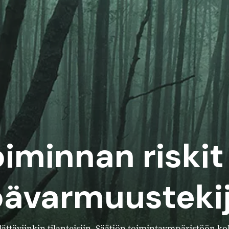
iminnan riskit
ävarmuusteki
ttäviinkin tilanteisiin. Säätiön toimintaympäristöön kohd