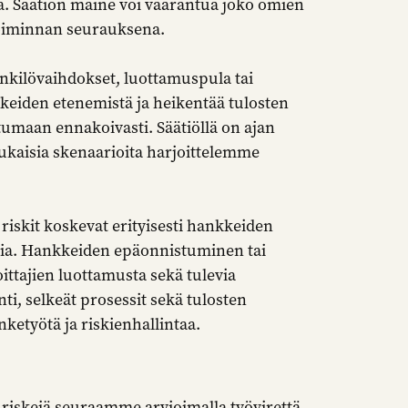
ä. Säätiön maine voi vaarantua joko omien
toiminnan seurauksena.
nkilövaihdokset, luottamuspula tai
kkeiden etenemistä ja heikentää tulosten
umaan ennakoivasti. Säätiöllä on ajan
mukaisia skenaarioita harjoittelemme
riskit koskevat erityisesti hankkeiden
allia. Hankkeiden epäonnistuminen tai
ittajien luottamusta sekä tulevia
i, selkeät prosessit sekä tulosten
ketyötä ja riskienhallintaa.
ä riskejä seuraamme arvioimalla työvirettä