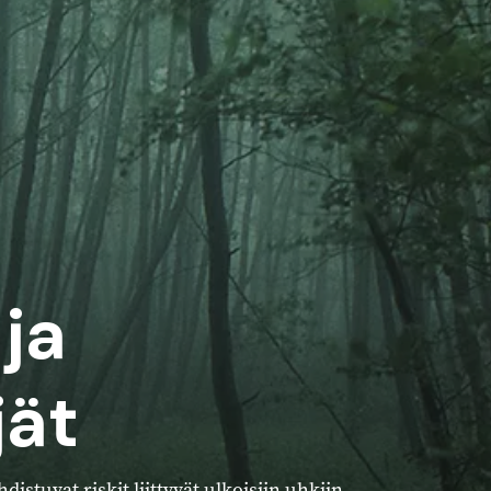
 ja
jät
istuvat riskit liittyvät ulkoisiin uhkiin,