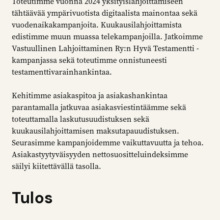
Toteutimme vuonna 2024 yksityislahjoittamiseen
tähtäävää ympärivuotista digitaalista mainontaa sekä
vuodenaikakampanjoita. Kuukausilahjoittamista
edistimme muun muassa telekampanjoilla. Jatkoimme
Vastuullinen Lahjoittaminen Ry:n Hyvä Testamentti -
kampanjassa sekä toteutimme onnistuneesti
testamenttivarainhankintaa.
Kehitimme asiakaspitoa ja asiakashankintaa
parantamalla jatkuvaa asiakasviestintäämme sekä
toteuttamalla laskutusuudistuksen sekä
kuukausilahjoittamisen maksutapauudistuksen.
Seurasimme kampanjoidemme vaikuttavuutta ja tehoa.
Asiakastyytyväisyyden nettosuositteluindeksimme
säilyi kiitettävällä tasolla.
Tulos