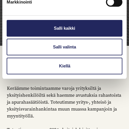
Markkinointi
Salli kaikki
Salli valinta
Varainhankinnan vuosi
Kiellä
2024
Keräämme toimintaamme varoja yrityksiltä ja
yksityishenkilöiltä sekä haemme avustuksia rahastoista
ja apurahasäätiöistä. Toteutimme yritys-, yhteisö ja
yksityisvarainhankintaa muun muassa kampanjoin ja
myyntityöllä.