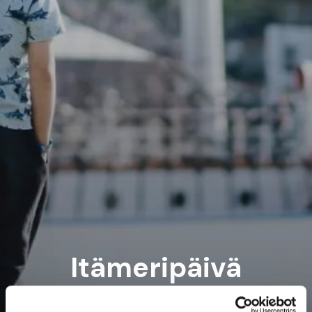
Itämeripäivä
Perustamaamme Itämeripäivää juhlittiin kahdeksassa