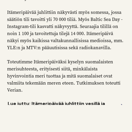
Itämeripäivää juhlittiin näkyvästi myös somessa, jossa
säätiön tili tavoitti yli 70 000 tiliä. Myös Baltic Sea Day -
Instagram-tili kasvatti näkyvyyttä. Seuraajia tilillä on
noin 1 100 ja tavoitettuja tilejä 14 000. Itämeripäivä
näkyi myös kaikissa valtakunnallisissa medioissa, mm.
YLE:n ja MTV:n pääuutisissa sekä radiokanavilla.
Toteutimme Itämeripäiväksi kyselyn suomalaisten
merisuhteesta, erityisesti siitä, minkälaista
hyvinvointia meri tuottaa ja mitä suomalaiset ovat
valmiita tekemään meren eteen. Tutkimuksen toteutti
Verian.
Lue juttu: Itämeripäivää juhlittiin vesillä ja
kuivalla maalla
Lue juttu: Suomalaiset nauttivat merestä,
mutta sysäävät vastuun sen hyvinvoinnista
valtioille