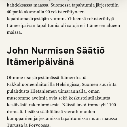
kahdeksassa maassa. Suomessa tapahtumia järjestettiin
40 paikkakunnalla 90 rekisteröityneen
tapahtumajärjestäjän voimin. Yhteensä rekisteröityjä
Itämeripäivän tapahtumia oli satoja eri Itämeren alueen
maissa.
John Nurmisen Säätiö
Itämeripäivänä
Olimme itse järjestämässä Itämerifestiä
Pakkahuoneenlaiturilla Helsingissä, Suomen suurinta
pulahdusta Hietaniemen uimarannalla, oman
museomme avoimia ovia sekä keskustelutilaisuutta
kestävästä rakentamisesta. Näissä tavoitimme yli 1100
ihmistä. Lisäksi säätiöläisiä vieraili muiden
kumppanien järjestämissä tapahtumissa muun maussa
Turussa ja Porvoossa.