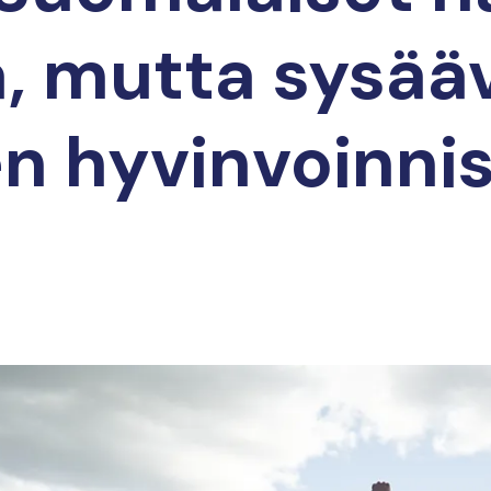
, mutta sysää
n hyvinvoinni