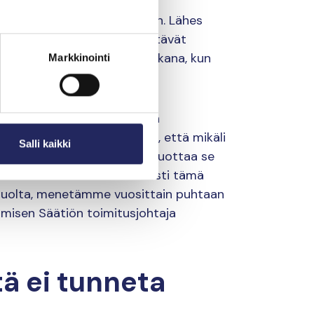
timiseen ja rauhoittumiseen. Lähes
n liittyvät aktiviteetit vähentävät
 rauhoittumis- ja retkeilypaikkana, kun
Markkinointi
löiden arjessa kuin Itämeren
issio HELCOM on arvioinut, että mikäli
Salli kaikki
n vuoteen 2040 mennessä, tuottaa se
ren alueen maille. Käänteisesti tämä
 huolta, menetämme vuosittain puhtaan
misen Säätiön toimitusjohtaja
ä ei tunneta