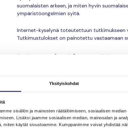
suomalaisten arkeen, ja miten hyvin suomalais
ympäristöongelmien syitä.
Internet-kyselynä toteutettuun tutkimukseen v
Tutkimustulokset on painotettu vastaamaan su
Itämeri vähentää str
elämyksiä
Yksityiskohdat
Lähes puolet vastaajista koki, että Itämeri tuo
osa Itämeren rannalla asuvista arvioi Itämeren
itä
mutta Itämeri koetaan tärkeäksi hyvinvoinnin 
kolmannes yli 50 kilometrin päässä merestä asu
mme sisällön ja mainosten räätälöimiseen, sosiaalisen median
iseen. Lisäksi jaamme sosiaalisen median, mainosalan ja analy
Itämerestä.
, miten käytät sivustoamme. Kumppanimme voivat yhdistää näitä t