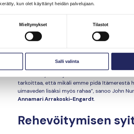
n kerätty, kun olet käyttänyt heidän palvelujaan.
Itämeri tarjoaa mahdollisuuden luonnosta naut
neljännes vastaajista koki, että Itämeri ja siihe
stressiä. Itämeri näyttäytyi naisille erityisesti
Mieltymykset
Tilastot
taas miehet korostivat lisäksi risteilyjä ja iloa.
”Itämeren tuottama hyvinvointi näkyy niin yksi
rannikkomaiden kassoissa. Itämeren suojelukom
Salli valinta
Itämeren rannikkovesien hyvä tila saavutetaa
vuosittain yli 5 miljardia euroa lisäarvoa Itäme
tarkoittaa, että mikäli emme pidä Itämerestä
uimaveden lisäksi myös rahaa”, sanoo John Nur
Annamari Arrakoski-Engardt
.
Rehevöitymisen syit