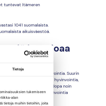
et tuntevat Itämeren
astasi 1041 suomalaista.
omalaista aikuisväestöä.
essiä ja tarjoaa
Tietoja
ttaa henkilökohtaista hyvinvointia. Suurin
 tuottavan henkilökohtaista hyvinvointia,
lähteeksi myös sisämaassa. Jopa noin
vista arvioi saavansa hyvinvointia
 ominaisuuksien tukemiseen
tiikka-alan
ietoja muihin tietoihin, joita