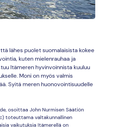
että lähes puolet suomalaisista kokee
ointia, kuten mielenrauhaa ja
tuu Itämeren hyvinvoinnista kuuluu
tukselle. Moni on myös valmis
ää. Syitä meren huonovointisuudelle
ähde, osoittaa John Nurmisen Säätiön
ic) toteuttama valtakunnallinen
aisia vaikutuksia Itämerellä on