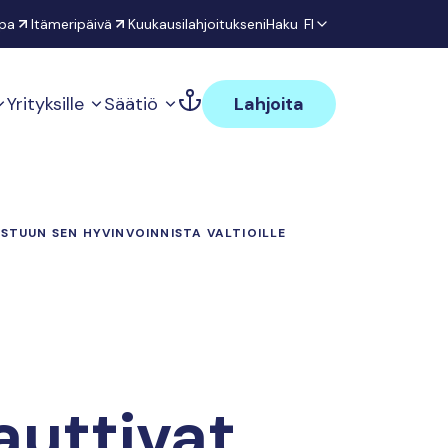
pa
Itämeripäivä
Kuukausilahjoitukseni
Haku
FI
Yrityksille
Säätiö
Lahjoita
STUUN SEN HYVINVOINNISTA VALTIOILLE
auttivat