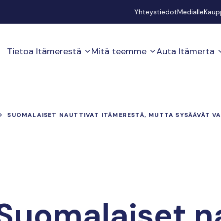
Secondary
Yhteystiedot
Medialle
Kaup
Tietoa Itämerestä
Mitä teemme
Auta Itämerta
SUOMALAISET NAUTTIVAT ITÄMERESTÄ, MUTTA SYSÄÄVÄT VA
Suomalaiset n