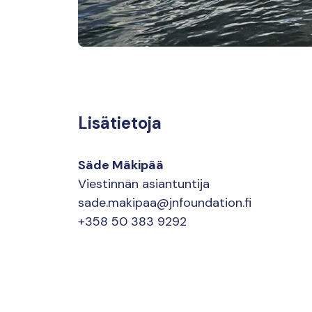
Lisätietoja
Säde Mäkipää
Viestinnän asiantuntija
sade.makipaa@jnfoundation.fi
+358 50 383 9292