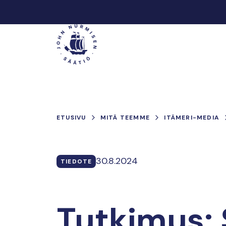
Hyppää
sisältöön
Päävalikko
ETUSIVU
MITÄ TEEMME
ITÄMERI-MEDIA
30.8.2024
TIEDOTE
Tutkimus: 