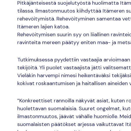
Pitkäjänteisestä suojelutyöstä huolimatta Itä
tilassa. Ilmastonmuutos kiihdyttää Itämeren 
rehevöitymistä. Rehevöityminen samentaa vettä
Itämeren lajien katoa.
Rehevöitymisen suurin syy on liiallinen ravinte
ravinteita mereen päätyy eniten maa- ja mets
Tutkimuksessa pyydettiin vastaajia arvioimaan 
tekijöitä. Yli puolet vastaajista jätti valitsem
Vieläkin harvempi nimesi heikentäväksi tekijäk
kokivat roskaantumisen ja haitallisen aineiden 
”Konkreettiset rannoilla näkyvät asiat, kuten 
huolettavan suomalaisia. Suuret ongelmat, ku
ilmastonmuutos, jäävät vähälle huomiolle. Meidä
suomalaisten päätökset arjessa vaikuttavat Itäm