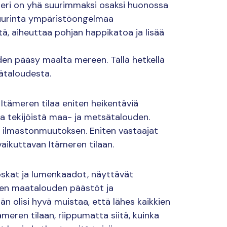
meri on yhä suurimmaksi osaksi huonossa
suurinta ympäristöongelmaa
, aiheuttaa pohjan happikatoa ja lisää
iden pääsy maalta mereen. Tällä hetkellä
ätaloudesta.
Itämeren tilaa eniten heikentäviä
atta tekijöistä maa- ja metsätalouden.
si ilmastonmuutoksen. Eniten vastaajat
vaikuttavan Itämeren tilaan.
roskat ja lumenkaadot, näyttävät
ten maatalouden päästöt ja
n olisi hyvä muistaa, että lähes kaikkien
eren tilaan, riippumatta siitä, kuinka