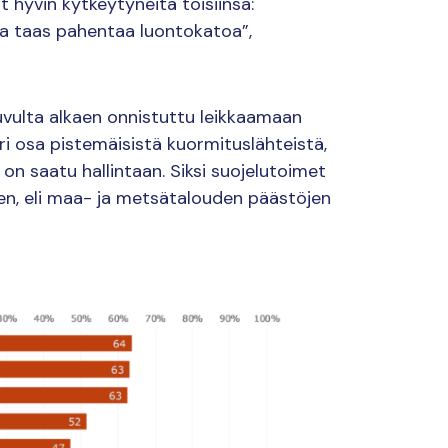
hyvin kytkeytyneitä toisiinsa:
ka taas pahentaa luontokatoa”,
uvulta alkaen onnistuttu leikkaamaan
ri osa pistemäisistä kuormituslähteistä,
n saatu hallintaan. Siksi suojelutoimet
en, eli maa- ja metsätalouden päästöjen