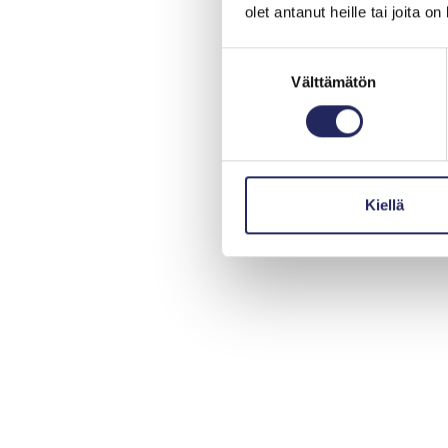
olet antanut heille tai joita o
Suostumuksen
Välttämätön
valinta
Kiellä