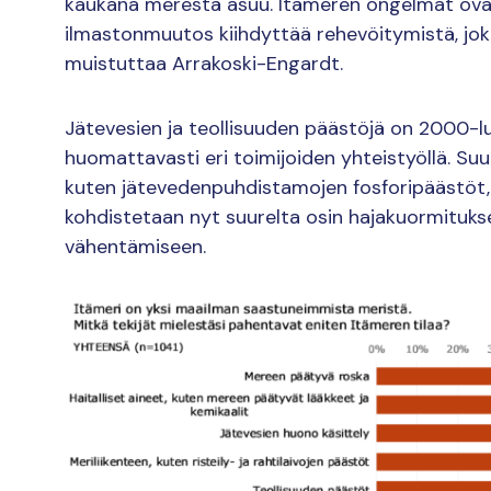
kaukana merestä asuu. Itämeren ongelmat ovat 
ilmastonmuutos kiihdyttää rehevöitymistä, jo
muistuttaa Arrakoski-Engardt.
Jätevesien ja teollisuuden päästöjä on 2000-l
huomattavasti eri toimijoiden yhteistyöllä. Suu
kuten jätevedenpuhdistamojen fosforipäästöt, o
kohdistetaan nyt suurelta osin hajakuormituks
vähentämiseen.