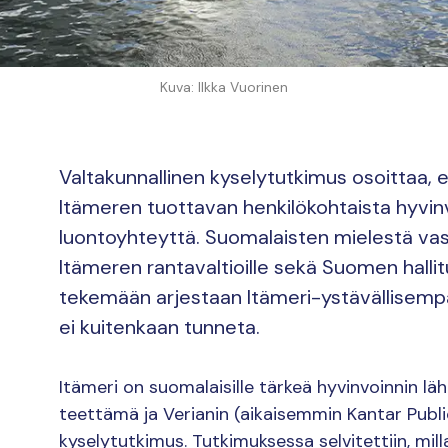
Kuva: Ilkka Vuorinen
Valtakunnallinen kyselytutkimus osoittaa, 
Itämeren tuottavan henkilökohtaista hyvinv
luontoyhteyttä. Suomalaisten mielestä vas
Itämeren rantavaltioille sekä Suomen halli
tekemään arjestaan Itämeri-ystävällisemp
ei kuitenkaan tunneta.
Itämeri on suomalaisille tärkeä hyvinvoinnin l
teettämä ja Verianin (aikaisemmin Kantar Publ
kyselytutkimus. Tutkimuksessa selvitettiin, mill