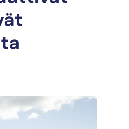
vät
sta