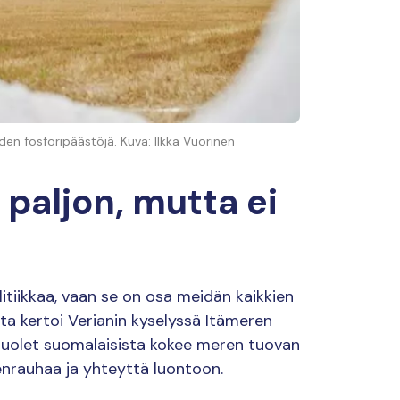
en fosforipäästöjä. Kuva: Ilkka Vuorinen
 paljon, mutta ei
itiikkaa, vaan se on osa meidän kaikkien
sta kertoi Verianin kyselyssä Itämeren
 puolet suomalaisista kokee meren tuovan
elenrauhaa ja yhteyttä luontoon.