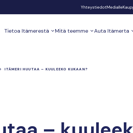
Secondary
Yhteystiedot
Medialle
Kaup
Tietoa Itämerestä
Mitä teemme
Auta Itämerta
ITÄMERI HUUTAA – KUULEEKO KUKAAN?
utaa – kuulee