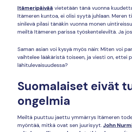
Itämeripäivää
vietetään tänä vuonna kuudetta 
Itämeren kuntoa, ei olisi syytä juhlaan. Meren t
sinilevä pilasi tänäkin vuonna monen uintireissut
meiltä Itämeren parissa työskenteleviltä. Ja jos
Saman asian voi kysyä myös näin: Miten voi par
vaihtelee lääkäristä toiseen, ja viesti on, ettei 
lähitulevaisuudessa?
Suomalaiset eivät 
ongelmia
Meiltä puuttuu jaettu ymmärrys Itämeren todelli
myöntää, mitkä ovat sen juurisyyt.
John Nurmi