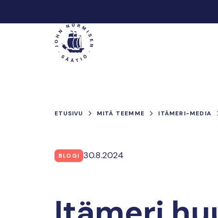
Hyppää
sisältöön
Päävalikko
ETUSIVU
MITÄ TEEMME
ITÄMERI-MEDIA
30.8.2024
BLOGI
Itämeri hu