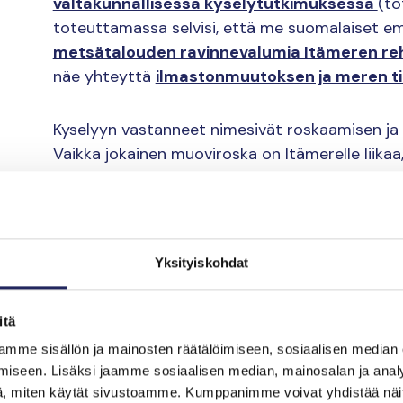
valtakunnallisessa kyselytutkimuksessa
(to
toteuttamassa selvisi, että me suomalaiset e
metsätalouden ravinnevalumia Itämeren re
näe yhteyttä
ilmastonmuutoksen ja meren ti
Kyselyyn vastanneet nimesivät roskaamisen ja k
Vaikka jokainen muoviroska on Itämerelle liika
meremme saastuttajina ihan omaa luokkaansa
Maatalous on Suomen rannikolla Itämeren suuri
saataisiin pelastettua, maataloustuet tulisi s
Yksityiskohdat
tarkemmin ympäristöperusteisesti. Näin ravinte
kestävämpiä menetelmiä saataisiin käyttöön l
itä
peltoviljely, eläintuotanto ja metsätalouden oj
mme sisällön ja mainosten räätälöimiseen, sosiaalisen median
muukin ihmisen toiminta.
iseen. Lisäksi jaamme sosiaalisen median, mainosalan ja analy
, miten käytät sivustoamme. Kumppanimme voivat yhdistää näitä t