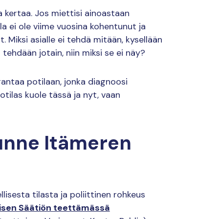
kertaa. Jos miettisi ainoastaan
ila ei ole viime vuosina kohentunut ja
. Miksi asialle ei tehdä mitään, kysellään
 tehdään jotain, niin miksi se ei näy?
antaa potilaan, jonka diagnoosi
potilas kuole tässä ja nyt, vaan
tunne Itämeren
sesta tilasta ja poliittinen rohkeus
sen Säätiön teettämässä