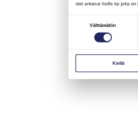
olet antanut heille tai joita o
Suostumuksen
Välttämätön
valinta
Kiellä