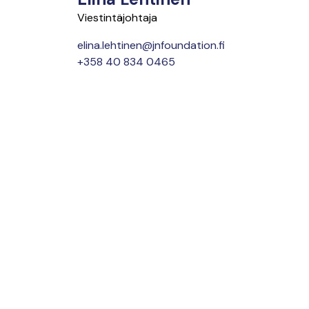
Viestintäjohtaja
elina.lehtinen@jnfoundation.fi
+358 40 834 0465