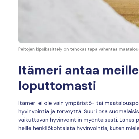
Peltojen kipsikäsittely on tehokas tapa vähentää maataloud
Itämeri antaa meille
loputtomasti
Itämeri ei ole vain ympäristö- tai maatalouspol
hyvinvointia ja terveyttä. Suuri osa suomalaisi
vaikuttavan hyvinvointiin myönteisesti. Lähes
heille henkilökohtaista hyvinvointia, kuten mi