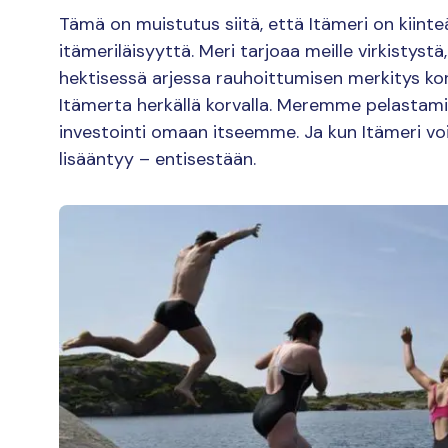
Tämä on muistutus siitä, että Itämeri on kiin
itämeriläisyyttä. Meri tarjoaa meille virkistystä
hektisessä arjessa rauhoittumisen merkitys koro
Itämerta herkällä korvalla. Meremme pelastami
investointi omaan itseemme. Ja kun Itämeri vo
lisääntyy – entisestään.