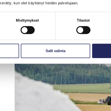
Tietoa ja tutkimusta kyllä on, mutta julkista rah
n kerätty, kun olet käyttänyt heidän palvelujaan.
sillä saataisiin vaikuttavimmat tulokset. Raha
tukijärjestelmien ylläpitämiseen, ei uusien, y
Mieltymykset
Tilastot
Salli valinta