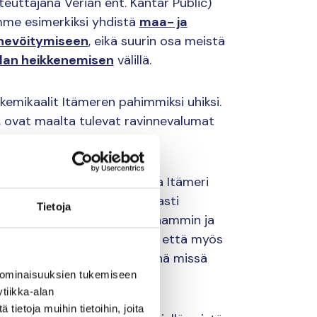
teuttajana Verian ent. Kantar Public)
mme esimerkiksi yhdistä
maa- ja
hevöitymiseen
, eikä suurin osa meistä
lan heikkenemisen
välillä.
emikaalit Itämeren pahimmiksi uhiksi.
a, ovat maalta tulevat ravinnevalumat
.
n ravinnekuormittaja. Jotta Itämeri
uunnata nykyistä huomattavasti
Tietoja
ita kierrätettäisiin tehokkaammin ja
aajemmin. On hyvä muistaa, että myös
itus rehevöittävät merta siinä missä
 ominaisuuksien tukemiseen
tiikka-alan
ietoja muihin tietoihin, joita