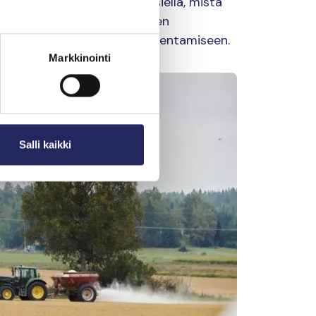
aa on niukasti, eikä se ole siellä, mistä
sta suurin osa menee vanhojen
mpäristöarvot huomioivien rakentamiseen.
Markkinointi
Salli kaikki