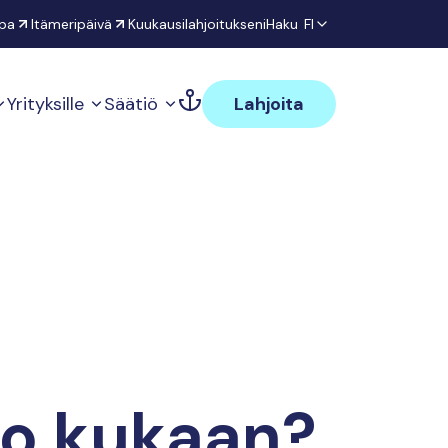
pa
Itämeripäivä
Kuukausilahjoitukseni
Haku
FI
Yrityksille
Säätiö
Lahjoita
ko kukaan?