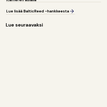
Lue lisää BalticReed -hankkeesta
Lue seuraavaksi
Ennallistaminen
Tilinpäätös ja toiminnan rahoitus 2025
Säätiö
John Nurmisen Säätiön kotisivulle