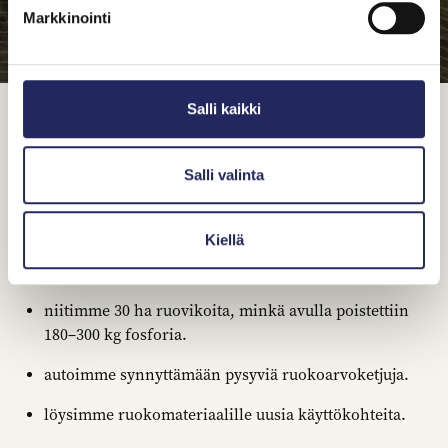
Markkinointi
Salli kaikki
BalticReed
Salli valinta
BalticReed-hankkeen tavoitteena on poistaa ravinteita
rantavesistä.
Kiellä
Vuonna 2025
niitimme 30 ha ruovikoita, minkä avulla poistettiin
180–300 kg fosforia.
autoimme synnyttämään pysyviä ruokoarvoketjuja.
löysimme ruokomateriaalille uusia käyttökohteita.