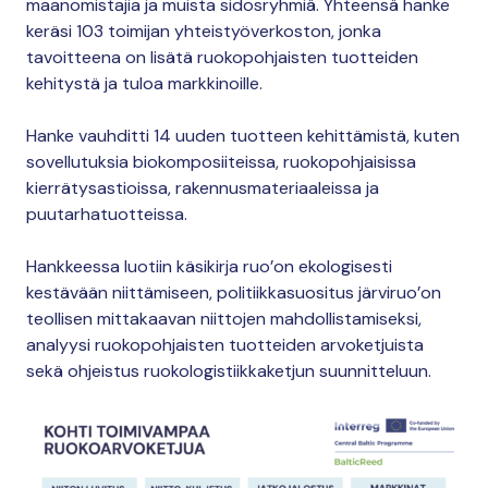
maanomistajia ja muista sidosryhmiä. Yhteensä hanke
keräsi 103 toimijan yhteistyöverkoston, jonka
tavoitteena on lisätä ruokopohjaisten tuotteiden
kehitystä ja tuloa markkinoille.
Hanke vauhditti 14 uuden tuotteen kehittämistä, kuten
sovellutuksia biokomposiiteissa, ruokopohjaisissa
kierrätysastioissa, rakennusmateriaaleissa ja
puutarhatuotteissa.
Hankkeessa luotiin käsikirja ruo’on ekologisesti
kestävään niittämiseen, politiikkasuositus järviruo’on
teollisen mittakaavan niittojen mahdollistamiseksi,
analyysi ruokopohjaisten tuotteiden arvoketjuista
sekä ohjeistus ruokologistiikkaketjun suunnitteluun.