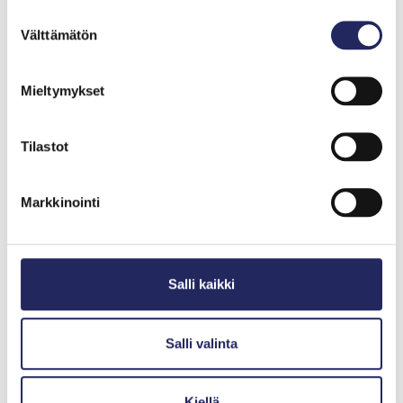
Suostumuksen
Välttämätön
valinta
Mieltymykset
Tilastot
Markkinointi
Ruokomarkkina kehittyy
vauhdilla
Salli kaikki
Kesällä niitettyä ruokoa on Suomessa käytetty
nykyisellään muun muassa maanparannusaineena
Salli valinta
pelloilla ja kasvualustan raaka-aineena. Ruovikon niitto
ja ruo’on keruu on kuitenkin varsin työlästä ja sen
Kiellä