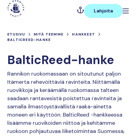
Hyppää
Päävalikko
sisältöön
Lahjoita
ETUSIVU
MITÄ TEEMME
HANKKEET
BALTICREED-HANKE
BalticReed-hanke
Rannikon ruokomassaan on sitoutunut paljon
Itämerta rehevöittäviä ravinteita. Niittämällä
ruovikkoja ja keräämällä ruokomassa talteen
saadaan rantavesistä poistettua ravinteita ja
samalla ilmastoystävällistä raaka-ainetta
moneen eri käyttöön. BalticReed -hankkeessa
lisäämme ruovikoiden niittoa ja kehitämme
ruokoon pohjautuvaa liiketoimintaa Suomessa,