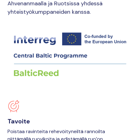
Ahvenanmaalla ja Ruotsissa yhdessä
yhteistyökumppaneiden kanssa.
Tavoite
Poistaa ravinteita rehevöityneiltä rannoilta
niittämällä ruovikoita ja edistämällä ruo’on