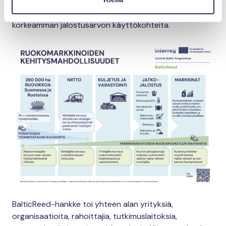
vuoksi kallista. Jotta ruokoarvoketju voisi olla
taloudellisesti kannattava, ruo’olle tulisi löytää
korkeamman jalostusarvon käyttökohteita.
BalticReed-hankke toi yhteen alan yrityksiä,
organisaatioita, rahoittajia, tutkimuslaitoksia,