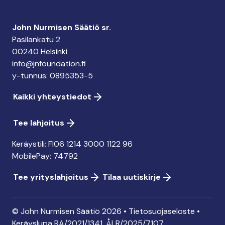
John Nurmisen Säätiö sr.
Pasilankatu 2
00240 Helsinki
info@jnfoundation.fi
y-tunnus: 0895353-5
Kaikki yhteystiedot
Tee lahjoitus
Keräystili: FI06 1214 3000 1122 96
MobilePay: 74792
Tee yrityslahjoitus
Tilaa uutiskirje
© John Nurmisen Säätiö 2026 •
Tietosuojaseloste
•
Keräyslupa
RA/2021/1341. ÅLR/2025/7107