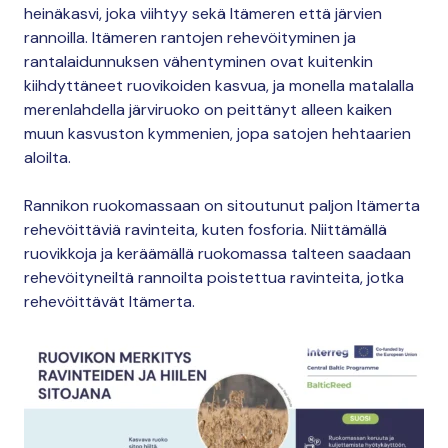
heinäkasvi, joka viihtyy sekä Itämeren että järvien
rannoilla. Itämeren rantojen rehevöityminen ja
rantalaidunnuksen vähentyminen ovat kuitenkin
kiihdyttäneet ruovikoiden kasvua, ja monella matalalla
merenlahdella järviruoko on peittänyt alleen kaiken
muun kasvuston kymmenien, jopa satojen hehtaarien
aloilta.
Rannikon ruokomassaan on sitoutunut paljon Itämerta
rehevöittäviä ravinteita, kuten fosforia. Niittämällä
ruovikkoja ja keräämällä ruokomassa talteen saadaan
rehevöityneiltä rannoilta poistettua ravinteita, jotka
rehevöittävät Itämerta.