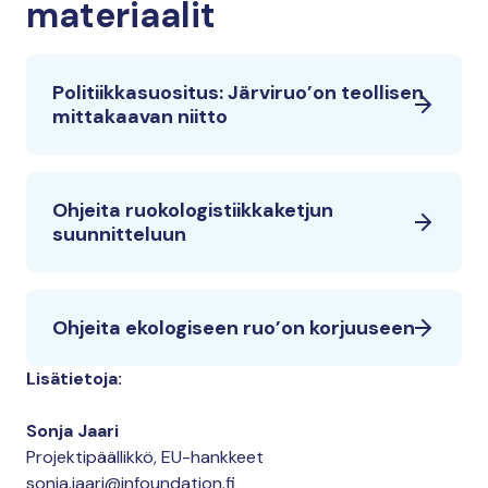
materiaalit
Politiikkasuositus: Järviruo’on teollisen
mittakaavan niitto
Ohjeita ruokologistiikkaketjun
suunnitteluun
Ohjeita ekologiseen ruo’on korjuuseen
Lisätietoja:
Sonja Jaari
Projektipäällikkö, EU-hankkeet
sonja.jaari@jnfoundation.fi