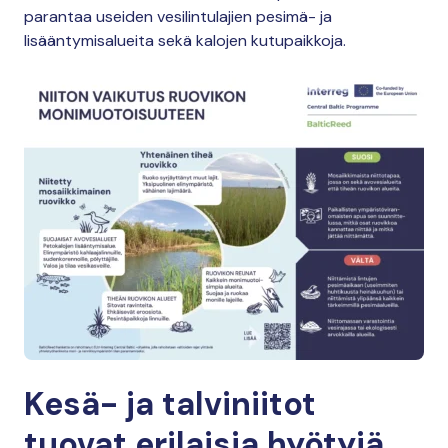
parantaa useiden vesilintulajien pesimä- ja
lisääntymisalueita sekä kalojen kutupaikkoja.
Kesä- ja talviniitot
tuovat erilaisia hyötyjä