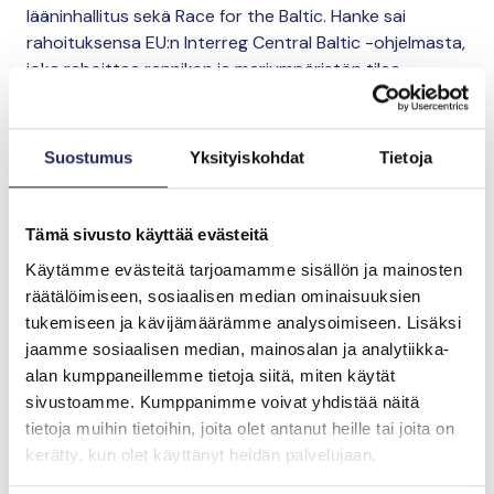
lääninhallitus sekä Race for the Baltic. Hanke sai
rahoituksensa EU:n Interreg Central Baltic -ohjelmasta,
joka rahoittaa rannikon ja meriympäristön tilaa
parantavia, rajat ylittäviä yhteistyöhankkeita.
Hankkeessa niitettiin 27 kohteella yhteensä 270
Suostumus
Yksityiskohdat
Tietoja
hehtaaria ruokoa. Niittokohteilta saatu ruokomateriaali
käytettiin muun muassa puutarhatuotteisiin,
kuivikkeisiin, rehuun, pelletteihin sekä muuhun
Tämä sivusto käyttää evästeitä
tuotekehitykseen.
Käytämme evästeitä tarjoamamme sisällön ja mainosten
räätälöimiseen, sosiaalisen median ominaisuuksien
Hankkeessa ratkottiin tiiviissä yhteistyössä yhdessä
tukemiseen ja kävijämäärämme analysoimiseen. Lisäksi
alan toimijoiden ja sidosryhmien kanssa ruo’on
jaamme sosiaalisen median, mainosalan ja analytiikka-
hyödyntämiseen liittyviä pullonkauloja, kuten
alan kumppaneillemme tietoja siitä, miten käytät
logistiikan sujuvuutta.
sivustoamme. Kumppanimme voivat yhdistää näitä
tietoja muihin tietoihin, joita olet antanut heille tai joita on
kerätty, kun olet käyttänyt heidän palvelujaan.