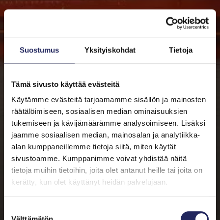
Vähennämme haitallisia kemikaaleja kuljettavien
alusten tankinpesusta aiheutuvia kemikaalipäästöjä
Itämereen Suomen ja Ruotsin satamissa.
Suostumus
Yksityiskohdat
Tietoja
Tämä sivusto käyttää evästeitä
Käytämme evästeitä tarjoamamme sisällön ja mainosten
räätälöimiseen, sosiaalisen median ominaisuuksien
tukemiseen ja kävijämäärämme analysoimiseen. Lisäksi
jaamme sosiaalisen median, mainosalan ja analytiikka-
alan kumppaneillemme tietoja siitä, miten käytät
sivustoamme. Kumppanimme voivat yhdistää näitä
tietoja muihin tietoihin, joita olet antanut heille tai joita on
kerätty, kun olet käyttänyt heidän palvelujaan.
Suostumuksen
Välttämätön