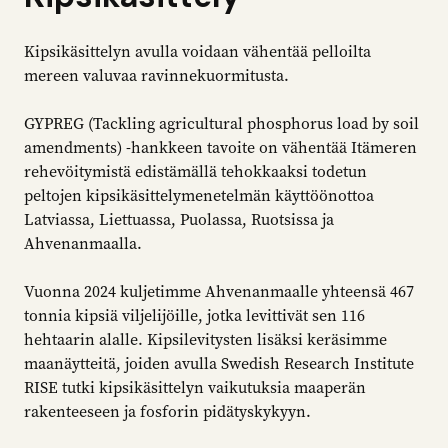
Kipsikäsittelyn avulla voidaan vähentää pelloilta
mereen valuvaa ravinnekuormitusta.
GYPREG (Tackling agricultural phosphorus load by soil
amendments) -hankkeen tavoite on vähentää Itämeren
rehevöitymistä edistämällä tehokkaaksi todetun
peltojen kipsikäsittelymenetelmän käyttöönottoa
Latviassa, Liettuassa, Puolassa, Ruotsissa ja
Ahvenanmaalla.
Vuonna 2024 kuljetimme Ahvenanmaalle yhteensä 467
tonnia kipsiä viljelijöille, jotka levittivät sen 116
hehtaarin alalle. Kipsilevitysten lisäksi keräsimme
maanäytteitä, joiden avulla Swedish Research Institute
RISE tutki kipsikäsittelyn vaikutuksia maaperän
rakenteeseen ja fosforin pidätyskykyyn.