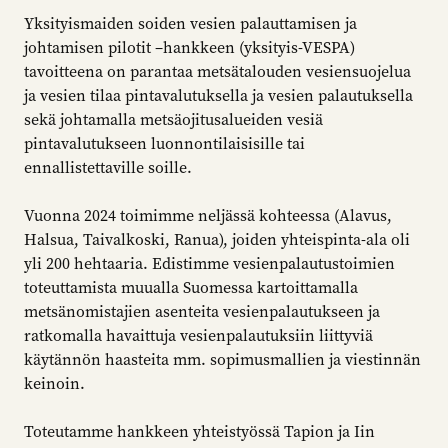
Yksityismaiden soiden vesien palauttamisen ja
johtamisen pilotit –hankkeen (yksityis-VESPA)
tavoitteena on parantaa metsätalouden vesiensuojelua
ja vesien tilaa pintavalutuksella ja vesien palautuksella
sekä johtamalla metsäojitusalueiden vesiä
pintavalutukseen luonnontilaisisille tai
ennallistettaville soille.
Vuonna 2024 toimimme neljässä kohteessa (Alavus,
Halsua, Taivalkoski, Ranua), joiden yhteispinta-ala oli
yli 200 hehtaaria. Edistimme vesienpalautustoimien
toteuttamista muualla Suomessa kartoittamalla
metsänomistajien asenteita vesienpalautukseen ja
ratkomalla havaittuja vesienpalautuksiin liittyviä
käytännön haasteita mm. sopimusmallien ja viestinnän
keinoin.
Toteutamme hankkeen yhteistyössä Tapion ja Iin