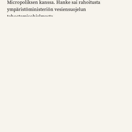
Micropoliksen kanssa. Hanke sai rahoitusta
ympäristöministeriön vesiensuojelun
tehostamisohjelmasta.
Lue juttu: Soiden ennallistaminen puhdistaa
valumavesiä Pohjanmaalla
Lue lisää Yksityis-VESPA -hankkeesta
Järviruo’on niitto ja
hyötykäyttö
Mereen jo päätyneitä ravinteita voidaan vähentää
niittämällä ruovikoita.
Rannikkoruokohanke
Rannikkoruokohankkeen tavoitteena oli edistää ruo’on