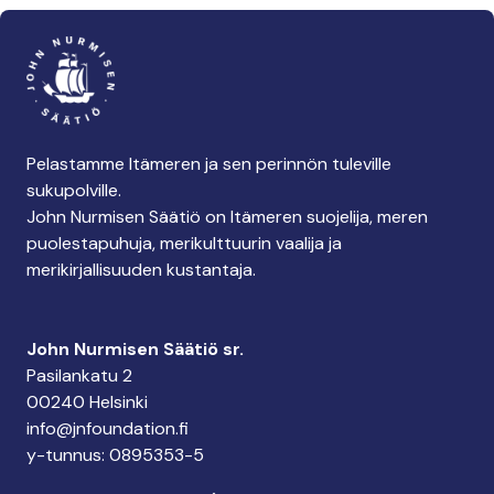
Pelastamme Itämeren ja sen perinnön tuleville
sukupolville.
John Nurmisen Säätiö on Itämeren suojelija, meren
puolestapuhuja, merikulttuurin vaalija ja
merikirjallisuuden kustantaja.
John Nurmisen Säätiö sr.
Pasilankatu 2
00240 Helsinki
info@jnfoundation.fi
y-tunnus: 0895353-5