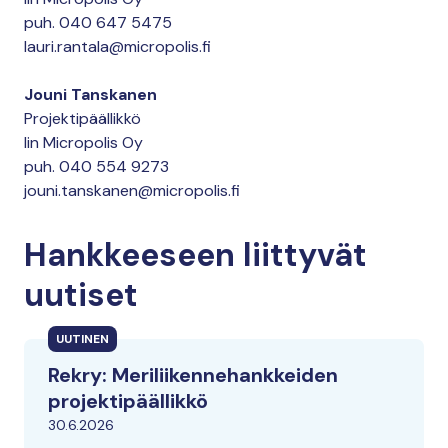
puh. 040 647 5475
lauri.rantala@micropolis.fi
Jouni Tanskanen
Projektipäällikkö
Iin Micropolis Oy
puh. 040 554 9273
jouni.tanskanen@micropolis.fi
Hankkeeseen liittyvät
uutiset
UUTINEN
Rekry: Meriliikennehankkeiden
projektipäällikkö
30.6.2026