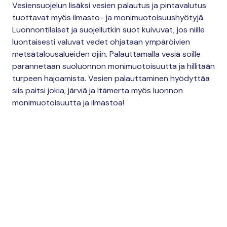
Vesiensuojelun lisäksi vesien palautus ja pintavalutus
tuottavat myös ilmasto- ja monimuotoisuushyötyjä.
Luonnontilaiset ja suojellutkin suot kuivuvat, jos niille
luontaisesti valuvat vedet ohjataan ympäröivien
metsätalousalueiden ojiin. Palauttamalla vesiä soille
parannetaan suoluonnon monimuotoisuutta ja hillitään
turpeen hajoamista. Vesien palauttaminen hyödyttää
siis paitsi jokia, järviä ja Itämerta myös luonnon
monimuotoisuutta ja ilmastoa!