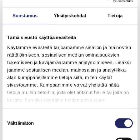
Lisäksi edistimme hankkeessa menetelmän laajempaa
käyttöönottoa muun muassa luomalla sopimusmalleja
Suostumus
Yksityiskohdat
Tietoja
vesienpalautustoimien suunnittelijoiden,
maanomistajien sekä urakoitsijoiden käyttöön.
Sopimusteknisiä ratkaisuja kehittää pro bono -työnä
Tämä sivusto käyttää evästeitä
Roschier Asianajotoimisto Oy
.
Käytämme evästeitä tarjoamamme sisällön ja mainosten
räätälöimiseen, sosiaalisen median ominaisuuksien
Hanke saa rahoitusta ympäristöministeriön
tukemiseen ja kävijämäärämme analysoimiseen. Lisäksi
vesiensuojelun tehostamisohjelmasta.
Vesiensuojelun
jaamme sosiaalisen median, mainosalan ja analytiikka-
tehostamisohjelma 2019–2023
on merkittävä
alan kumppaneillemme tietoja siitä, miten käytät
panostus vesien suojeluun: tavoitteena on Itämeren ja
sivustoamme. Kumppanimme voivat yhdistää näitä
sisävesien hyvä tila. Ohjelman toimilla vähennetään
tietoja muihin tietoihin, joita olet antanut heille tai joita on
maa- ja metsätalouden ravinnekuormitusta vesiin,
kerätty, kun olet käyttänyt heidän palvelujaan.
puhdistetaan hylkyjä öljystä, kunnostetaan vesistöjä
sekä vähennetään haitallisia aineita kaupunkivesistä.
Suostumuksen
Välttämätön
valinta
Tapion hankesivulle