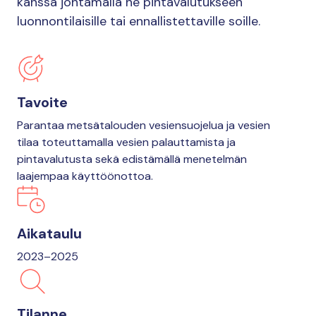
kanssa johtamalla ne pintavalutukseen
luonnontilaisille tai ennallistettaville soille.
Tavoite
Parantaa metsätalouden vesiensuojelua ja vesien
tilaa toteuttamalla vesien palauttamista ja
pintavalutusta sekä edistämällä menetelmän
laajempaa käyttöönottoa.
Aikataulu
2023–2025
Tilanne