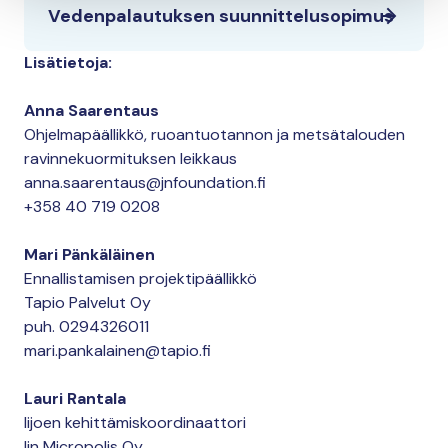
Vedenpalautuksen suunnittelusopimus
Lisätietoja:
Anna Saarentaus
Ohjelmapäällikkö, ruoantuotannon ja metsätalouden
ravinnekuormituksen leikkaus
anna.saarentaus@jnfoundation.fi
+358 40 719 0208
Mari Pänkäläinen
Ennallistamisen projektipäällikkö
Tapio Palvelut Oy
puh. 0294326011
mari.pankalainen@tapio.fi
Lauri Rantala
Iijoen kehittämiskoordinaattori
Iin Micropolis Oy