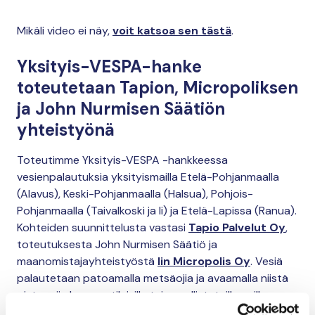
This content requires cookies.
Mikäli video ei näy,
voit katsoa sen tästä
.
Change cookie settings
Yksityis-VESPA-hanke
toteutetaan Tapion, Micropoliksen
ja John Nurmisen Säätiön
yhteistyönä
Toteutimme Yksityis-VESPA -hankkeessa
vesienpalautuksia yksityismailla Etelä-Pohjanmaalla
(Alavus), Keski-Pohjanmaalla (Halsua), Pohjois-
Pohjanmaalla (Taivalkoski ja Ii) ja Etelä-Lapissa (Ranua).
Kohteiden suunnittelusta vastasi
Tapio Palvelut Oy
,
toteutuksesta John Nurmisen Säätiö ja
maanomistajayhteistyöstä
Iin Micropolis Oy
. Vesiä
palautetaan patoamalla metsäojia ja avaamalla niistä
pisto-ojia luonnontilaisille tai ennallistetuille soille.