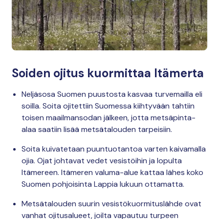
Soiden ojitus kuormittaa Itämerta
Neljäsosa Suomen puustosta kasvaa turvemailla eli
soilla. Soita ojitettiin Suomessa kiihtyvään tahtiin
toisen maailmansodan jälkeen, jotta metsäpinta-
alaa saatiin lisää metsätalouden tarpeisiin.
Soita kuivatetaan puuntuotantoa varten kaivamalla
ojia. Ojat johtavat vedet vesistöihin ja lopulta
Itämereen. Itämeren valuma-alue kattaa lähes koko
Suomen pohjoisinta Lappia lukuun ottamatta.
Metsätalouden suurin vesistökuormituslähde ovat
vanhat ojitusalueet, joilta vapautuu turpeen