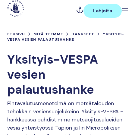
Hyppää
Päävalikko
sisältöön
Lahjoita
ETUSIVU
MITÄ TEEMME
HANKKEET
YKSITYIS-
VESPA VESIEN PALAUTUSHANKE
Yksityis-VESPA
vesien
palautushanke
Pintavalutusmenetelmä on metsätalouden
tehokkain vesiensuojelukeino. Yksityis-VESPA -
hankkeessa puhdistimme metsäojitusalueiden
vesiä yhteistyössä Tapion ja Iin Micropoliksen