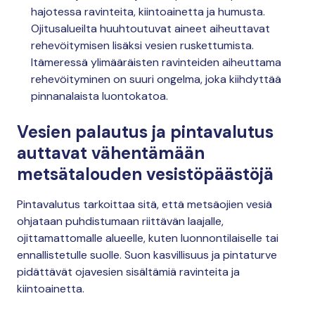
hajotessa ravinteita, kiintoainetta ja humusta.
Ojitusalueilta huuhtoutuvat aineet aiheuttavat
rehevöitymisen lisäksi vesien ruskettumista.
Itämeressä ylimääräisten ravinteiden aiheuttama
rehevöityminen on suuri ongelma, joka kiihdyttää
pinnanalaista luontokatoa.
Vesien palautus ja pintavalutus
auttavat vähentämään
metsätalouden vesistöpäästöjä
Pintavalutus tarkoittaa sitä, että metsäojien vesiä
ohjataan puhdistumaan riittävän laajalle,
ojittamattomalle alueelle, kuten luonnontilaiselle tai
ennallistetulle suolle. Suon kasvillisuus ja pintaturve
pidättävät ojavesien sisältämiä ravinteita ja
kiintoainetta.