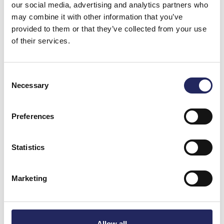
our social media, advertising and analytics partners who
may combine it with other information that you’ve
provided to them or that they’ve collected from your use
of their services.
Consent
Necessary
Selection
Preferences
Donations made to the
Statistics
team
Marketing
Donate and join this team
Allow all