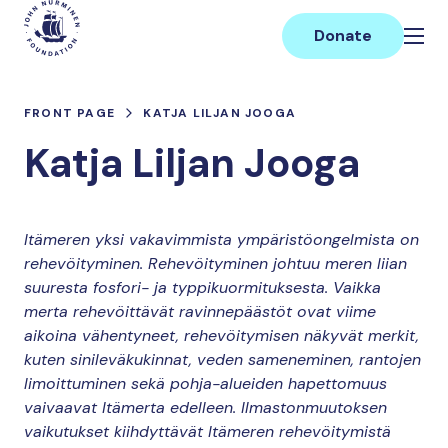
Skip
Main
to
Donate
content
FRONT PAGE
KATJA LILJAN JOOGA
Katja Liljan Jooga
Itämeren yksi vakavimmista ympäristöongelmista on
rehevöityminen. Rehevöityminen johtuu meren liian
suuresta fosfori- ja typpikuormituksesta. Vaikka
merta rehevöittävät ravinnepäästöt ovat viime
aikoina vähentyneet, rehevöitymisen näkyvät merkit,
kuten sinileväkukinnat, veden sameneminen, rantojen
limoittuminen sekä pohja-alueiden hapettomuus
vaivaavat Itämerta edelleen. Ilmastonmuutoksen
vaikutukset kiihdyttävät Itämeren rehevöitymistä