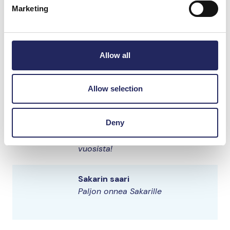
Marketing
Sakarin saari
Paljon onnea Sakari!
Allow all
Sakarin saari
Paljon onnea Sakari!
Allow selection
Deny
Sakari 60v
Onnea Sakari 60v ja kiitos yhteisistä
vuosista!
Sakarin saari
Paljon onnea Sakarille