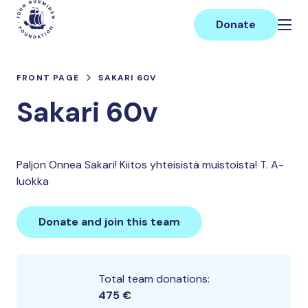
Skip
Main
to
Donate
content
FRONT PAGE
SAKARI 60V
Sakari 60v
Paljon Onnea Sakari! Kiitos yhteisistä muistoista! T. A-
luokka
Donate and join this team
Total team donations:
475 €