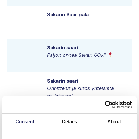
Sakarin Saaripala
Sakarin saari
Paljon onnea Sakari 60v!!
Sakarin saari
Onnittelut ja kiitos yhteisistä
muistoista!
Sakarin saari
Paljon onnea sakke! Kiitos yhteisestä
Consent
Details
About
matkasta.