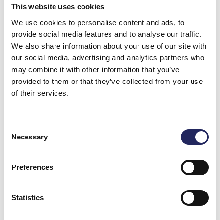
This website uses cookies
Sakari 60v
We use cookies to personalise content and ads, to
provide social media features and to analyse our traffic.
We also share information about your use of our site with
our social media, advertising and analytics partners who
Sakari 60 v.
may combine it with other information that you’ve
Kiitos ihanista hetkistä jotka muuttuivat
provided to them or that they’ve collected from your use
yhdeksi parhaimmista muistoista!
of their services.
Sakarin saari
Consent
Paljon onnea Sakari 60v. Kiitos
Necessary
Selection
yhteisistä muistoista ja myötätuulta
tulevaisuuteen!
Preferences
Sakarin saari
Paljon Onnea Sakari! Kiitollinen kaikesta
Statistics
mitä teit meidän eteen.