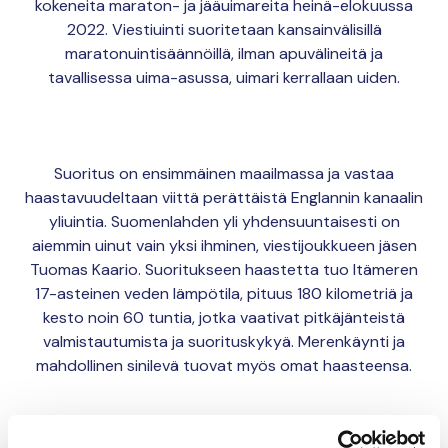
kokeneita maraton- ja jääuimareita heinä-elokuussa
2022. Viestiuinti suoritetaan kansainvälisillä
maratonuintisäännöillä, ilman apuvälineitä ja
tavallisessa uima-asussa, uimari kerrallaan uiden.
Suoritus on ensimmäinen maailmassa ja vastaa
haastavuudeltaan viittä perättäistä Englannin kanaalin
yliuintia. Suomenlahden yli yhdensuuntaisesti on
aiemmin uinut vain yksi ihminen, viestijoukkueen jäsen
Tuomas Kaario. Suoritukseen haastetta tuo Itämeren
17-asteinen veden lämpötila, pituus 180 kilometriä ja
kesto noin 60 tuntia, jotka vaativat pitkäjänteistä
valmistautumista ja suorituskykyä. Merenkäynti ja
mahdollinen sinilevä tuovat myös omat haasteensa.