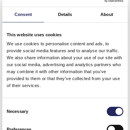
Uimalla yli ry:n viestijoukkueen tavoitteena on edistää
avovesiuintia ja Itämeren suojelua. Viestijoukkue haluaa
Consent
Details
About
tuoda näkyvyyttä John Nurmisen säätiön työlle
Itämeren ja sen perinnön pelastamiseksi. Hyppää
mukaan tiimiin lahjoittamalla valitsemasi summa
This website uses cookies
Itämeren hyväksi. Lue lisää 180km Swim - Two Way Gulf
We use cookies to personalise content and ads, to
of Finland crossing -projektista:
provide social media features and to analyse our traffic.
https://www.uimallayli.fi/180km/
We also share information about your use of our site with
our social media, advertising and analytics partners who
Donate and join this team
may combine it with other information that you’ve
provided to them or that they’ve collected from your use
of their services.
Total team donations:
0 €
Consent
Necessary
Selection
Preferences