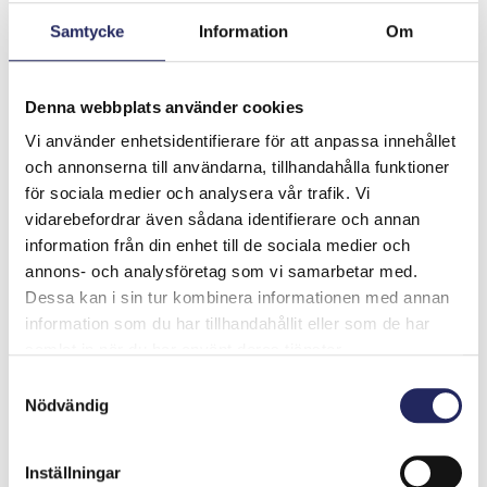
samla kartor och gick därmed i sin fars fotspår. Under
årens lopp har hans samling vuxit med ett enormt
Samtycke
Information
Om
antal kartor över Norden och Östersjön och med
gamla världskartor. Kartorna över Norden och
Östersjön har Juha donerat till John Nurminens
Denna webbplats använder cookies
Stiftelse. Stiftelsens samling av sjökort över
Vi använder enhetsidentifierare för att anpassa innehållet
Östersjöområdet anses vara den viktigaste samlingen i
och annonserna till användarna, tillhandahålla funktioner
detta område.
för sociala medier och analysera vår trafik. Vi
vidarebefordrar även sådana identifierare och annan
Juha Nurminen och
information från din enhet till de sociala medier och
annons- och analysföretag som vi samarbetar med.
böckerna
Dessa kan i sin tur kombinera informationen med annan
information som du har tillhandahållit eller som de har
John Nurminens Stiftelse har publicerat flera verk där
samlat in när du har använt deras tjänster.
Juha Nurminen medverkat som chefredaktör,
Samtyckesval
författare, expert eller fotograf. Köp böckerna i
Nödvändig
stiftelsens webbutik!
Inställningar