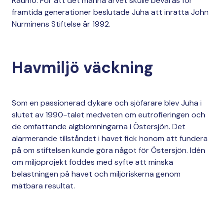
Raumo. För att det marina arvet skulle bevaras för
framtida generationer beslutade Juha att inrätta John
Nurminens Stiftelse år 1992.
Havmiljö väckning
Som en passionerad dykare och sjöfarare blev Juha i
slutet av 1990-talet medveten om eutrofieringen och
de omfattande algblomningarna i Östersjön. Det
alarmerande tillståndet i havet fick honom att fundera
på om stiftelsen kunde göra något för Östersjön. Idén
om miljöprojekt föddes med syfte att minska
belastningen på havet och miljöriskerna genom
mätbara resultat.