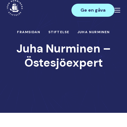
Hoppa
Main
till
Ge en gåva
innehåll
FRAMSIDAN
STIFTELSE
JUHA NURMINEN
Juha Nurminen –
Östesjöexpert