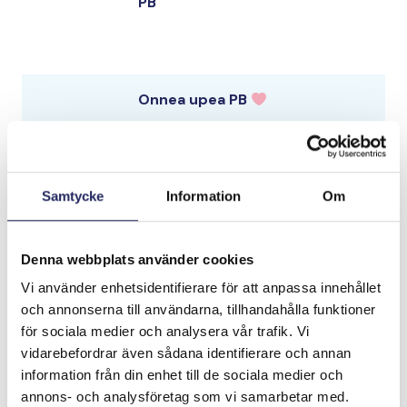
PB
Onnea upea PB
Onnea ja iloa PB!
Samtycke
Information
Om
Hyvää syntymäpäivää ihana PB, olkoon
hetkesi Itämerellä tästä lähtienkin
Denna webbplats använder cookies
levollisia ja nautinnollisia!
Vi använder enhetsidentifierare för att anpassa innehållet
och annonserna till användarna, tillhandahålla funktioner
Paljon onnea PB
för sociala medier och analysera vår trafik. Vi
vidarebefordrar även sådana identifierare och annan
information från din enhet till de sociala medier och
annons- och analysföretag som vi samarbetar med.