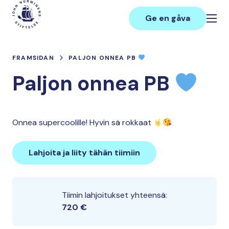
Hoppa
Main
till
Ge en gåva
innehåll
FRAMSIDAN
PALJON ONNEA PB
Paljon onnea PB
Onnea supercoolille! Hyvin sä rokkaat
Lahjoita ja liity tähän tiimiin
Tiimin lahjoitukset yhteensä:
720 €