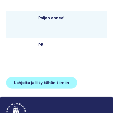
Paljon onnea!
PB
Lahjoita ja liity tähän tiimiin