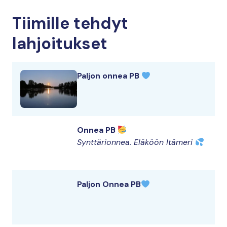
Tiimille tehdyt
lahjoitukset
Paljon onnea PB
Onnea PB
Synttärionnea. Eläköön Itämeri
Paljon Onnea PB