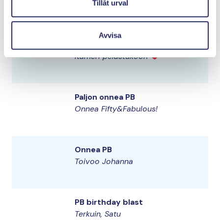
Tillåt urval
Avvisa
Onnea!
Itämeri pelastukoon
Paljon onnea PB
Onnea Fifty&Fabulous!
Onnea PB
Toivoo Johanna
PB birthday blast
Terkuin, Satu