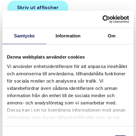
Skriv ut affischer
Uppgift för grundskolan
Uppgift för högstadiet och gymnasiet
Samtycke
Information
Om
Denna webbplats använder cookies
Vi använder enhetsidentifierare för att anpassa innehållet
och annonserna till användarna, tillhandahålla funktioner
för sociala medier och analysera vår trafik. Vi
vidarebefordrar även sådana identifierare och annan
information från din enhet till de sociala medier och
annons- och analysföretag som vi samarbetar med.
Dessa kan i sin tur kombinera informationen med annan
information som du har tillhandahållit eller som de har
samlat in när du har använt deras tjänster.
Samtyckesval