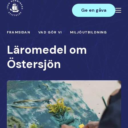
Hoppa
Main
till
Ge en gåva
innehåll
FRAMSIDAN
VAD GÖR VI
MILJÖUTBILDNING
Läromedel om
Östersjön