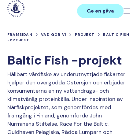
Hoppa
Main
till
Ge en gåva
innehåll
FRAMSIDAN
VAD GÖR VI
PROJEKT
BALTIC FISH
-PROJEKT
Baltic Fish -projekt
Hållbart vårdfiske av underutnyttjade fiskarter
hjälper den övergödda Östersjön och erbjuder
konsumenterna en ny vattendrags- och
klimatvänlig proteinkälla. Under inspiration av
Närfiskprojektet, som genomfördes med
framgång i Finland, genomförde John
Nurminens Stiftelse, Race For the Baltic,
Guldhaven Pelagiska, Rädda Lumparn och