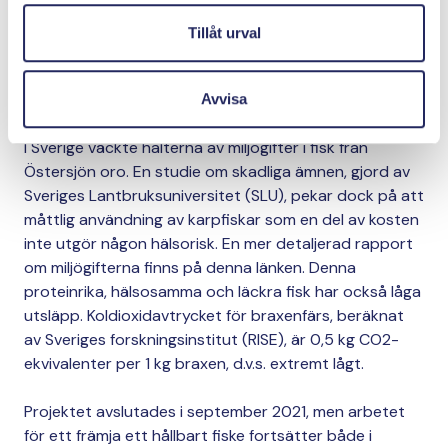
svenska marknaden. På webbplatsen presenteras
bland annat delikata fiskrecept och information om
Tillåt urval
hållbart fiske. Kommunala kök och skolor i Sverige har
beställt över 100 gratis smakprovslådor via
webbplatsen.
Avvisa
I Sverige väckte halterna av miljögifter i fisk från
Östersjön oro. En studie om skadliga ämnen, gjord av
Sveriges Lantbruksuniversitet (SLU), pekar dock på att
måttlig användning av karpfiskar som en del av kosten
inte utgör någon hälsorisk. En mer detaljerad rapport
om miljögifterna finns på denna länken. Denna
proteinrika, hälsosamma och läckra fisk har också låga
utsläpp. Koldioxidavtrycket för braxenfärs, beräknat
av Sveriges forskningsinstitut (RISE), är 0,5 kg CO2-
ekvivalenter per 1 kg braxen, d.v.s. extremt lågt.
Projektet avslutades i september 2021, men arbetet
för ett främja ett hållbart fiske fortsätter både i