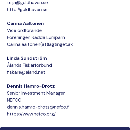
teija@guldhaven.se
http://guldhaven.se
Carina Aaltonen
Vice ordförande
Föreningen Rädda Lumparn
Carina.aaltonen(at)lagtinget.ax
Linda Sundström
Ålands Fiskarförbund
fiskare@aland.net
Dennis Hamro-Drotz
Senior Investment Manager
NEFCO
dennis.hamro-drotz@nefco.fi
https://www.nefco.org/