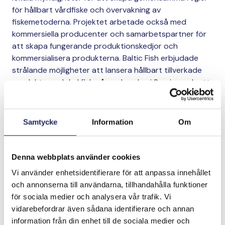
för hållbart vårdfiske och övervakning av
fiskemetoderna. Projektet arbetade också med
kommersiella producenter och samarbetspartner för
att skapa fungerande produktionskedjor och
kommersialisera produkterna. Baltic Fish erbjudade
strålande möjligheter att lansera hållbart tillverkade
produkter av lokal fisk på marknaden i Sverige och att
tillgodose den ständigt växande efterfrågan på
miljövänliga fiskrätter.
Samtycke
Information
Om
Även många yrkesfiskare blev allt mer intresserade av
att fiska karpfiskar. Projektet har fått sällskap av
totalt nio fiskare från Sverige, från Bottenvikens
Denna webbplats använder cookies
stränder ända till Gotlands vatten. Under projektet
Vi använder enhetsidentifierare för att anpassa innehållet
fiskades 52 ton karpfiskar i Sverige och 2 ton på
och annonserna till användarna, tillhandahålla funktioner
Åland. Det innebär att det fiske som genomfördes
för sociala medier och analysera vår trafik. Vi
inom projektet tog bort cirka 400 kg fosfor från
vidarebefordrar även sådana identifierare och annan
havet.
information från din enhet till de sociala medier och