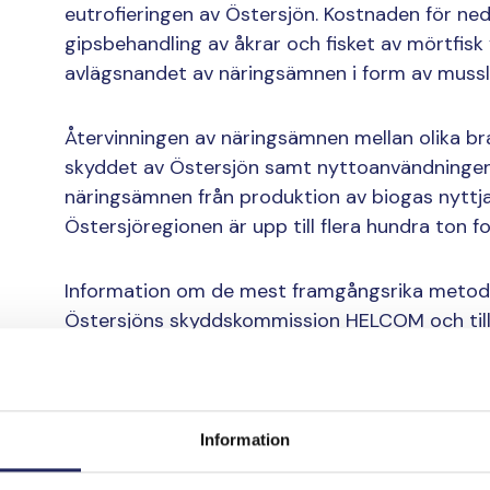
eutrofieringen av Östersjön. Kostnaden för neds
gipsbehandling av åkrar och fisket av mörtfisk
avlägsnandet av näringsämnen i form av musslo
Återvinningen av näringsämnen mellan olika br
skyddet av Östersjön samt nyttoanvändningen 
näringsämnen från produktion av biogas nyttja
Östersjöregionen är upp till flera hundra ton fo
Information om de mest framgångsrika metoder
Östersjöns skyddskommission HELCOM och till
uppmuntrade de politiska rekommendationer s
omfattande gipsbehandling för åkrar och föres
miljöskydd för att kunna införa nya metoder.
Information
En frivillig kompens