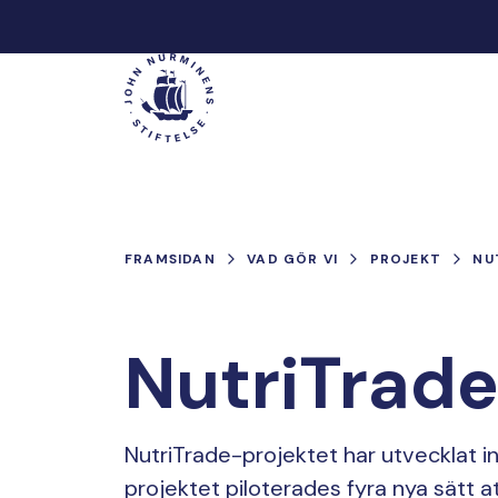
Hoppa
till
Main
innehåll
FRAMSIDAN
VAD GÖR VI
PROJEKT
NU
NutriTrad
NutriTrade-projektet har utvecklat i
projektet piloterades fyra nya sätt a