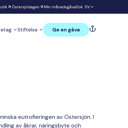
utik
Östersjödagen
Min månadsgåva
Sök
SV
öretag
Stiftelse
Ge en gåva
minska eutrofieringen av Östersjön. I
ndling av åkrar, näringsbyte och