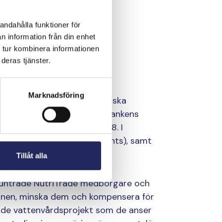
äringsämnen
andahålla funktioner för
n information från din enhet
t att delta i
 tur kombinera informationen
deras tjänster.
ön
Marknadsföring
ektet är den första europeiska
sig mot vattenvård. Ålandsbankens
igitala innovationen år 2018. I
 för näringsämnen (nutrients), samt
).
Tillåt alla
pmuntrade NutriTrade medborgare och
mnen, minska dem och kompensera för
 de vattenvårdsprojekt som de anser