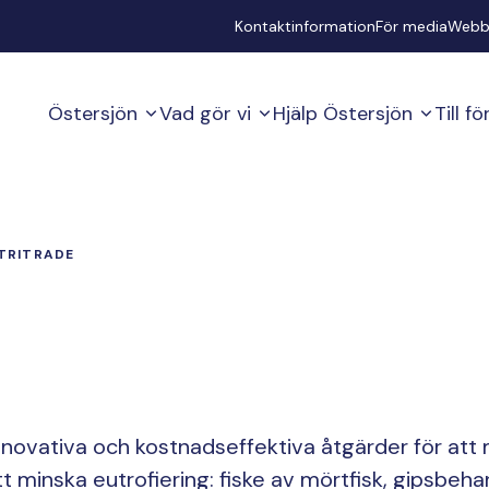
Secondary
Kontaktinformation
För media
Webb
Östersjön
Vad gör vi
Hjälp Östersjön
Till f
TRITRADE
e
nnovativa och kostnadseffektiva åtgärder för att 
tt minska eutrofiering: fiske av mörtfisk, gipsbeha