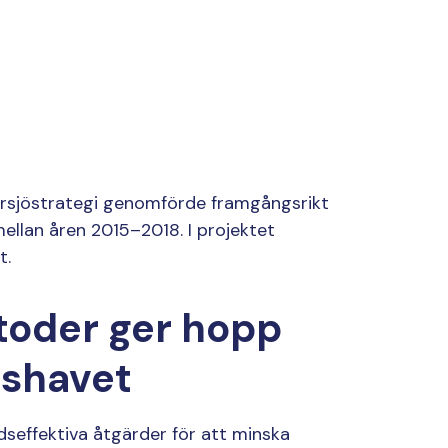
ersjöstrategi genomförde framgångsrikt
ellan åren 2015–2018. I projektet
t.
toder ger hopp
rdshavet
dseffektiva åtgärder för att minska