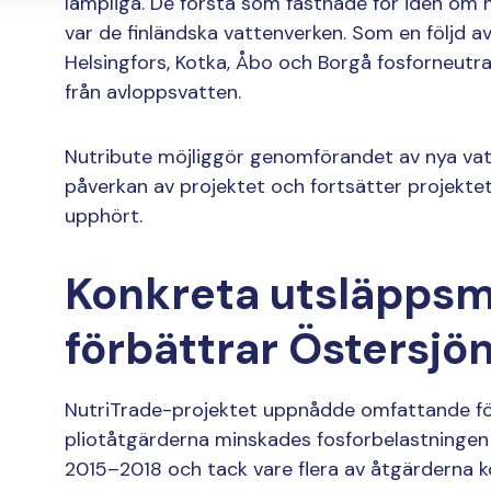
lämpliga. De första som fastnade för idén om 
var de finländska vattenverken. Som en följd a
Helsingfors, Kotka, Åbo och Borgå fosforneutra
från avloppsvatten.
Nutribute möjliggör genomförandet av nya vat
påverkan av projektet och fortsätter projektet
upphört.
Konkreta utsläppsm
förbättrar Östersjön
NutriTrade-projektet uppnådde omfattande fö
pliotåtgärderna minskades fosforbelastningen
2015–2018 och tack vare flera av åtgärderna 