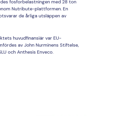
ades fosforbelastningen med 28 ton
enom Nutribute-plattformen. En
otsvarar de årliga utsläppen av
ektets huvudfinansiär var EU-
mfördes av John Nurminens Stiftelse,
 SLU och Anthesis Enveco.