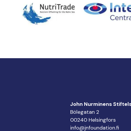
John Nurminens Stiftel
Bölegatan 2
00240 Helsingfors
info@jnfoundation.fi