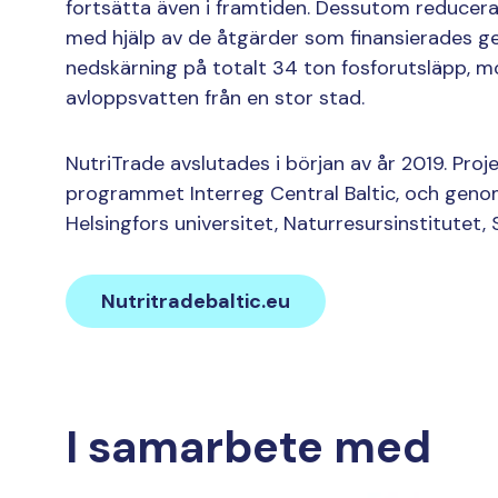
fortsätta även i framtiden. Dessutom reducer
med hjälp av de åtgärder som finansierades g
nedskärning på totalt 34 ton fosforutsläpp, m
avloppsvatten från en stor stad.
NutriTrade avslutades i början av år 2019. Proj
programmet Interreg Central Baltic, och geno
Helsingfors universitet, Naturresursinstitutet,
Nutritradebaltic.eu
I samarbete med