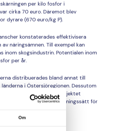
kärningen per kilo fosfor i
 var cirka 70 euro. Däremot blev
r dyrare (670 euro/kg P).
anscher konstaterades effektivisera
av näringsämnen. Till exempel kan
s inom skogsindustrin. Potentialen inom
sfor per år.
na distribuerades bland annat till
 länderna i Östersjöregionen. Dessutom
om offentliggjordes av projektet
log även utveckling av styrningssätt för
Om
ation av