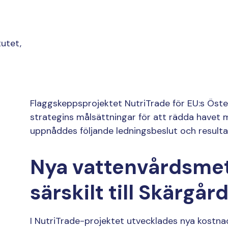
tutet,
Flaggskeppsprojektet NutriTrade för EU:s Öst
strategins målsättningar för att rädda havet m
uppnåddes följande ledningsbeslut och resulta
Nya vattenvårdsme
särskilt till Skärgå
I NutriTrade-projektet utvecklades nya kostna