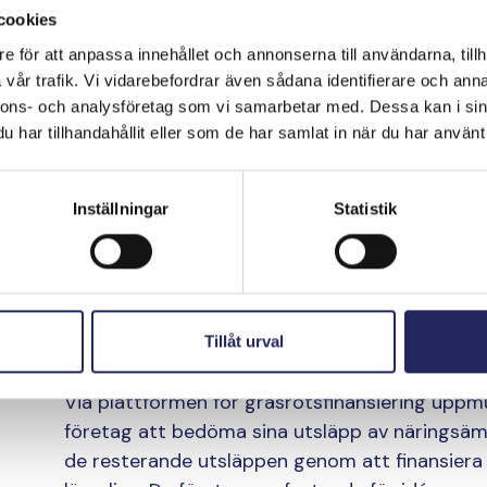
cookies
fotavtrycket för n
e för att anpassa innehållet och annonserna till användarna, tillh
vår trafik. Vi vidarebefordrar även sådana identifierare och anna
erbjuder en möjlighe
nnons- och analysföretag som vi samarbetar med. Dessa kan i sin
har tillhandahållit eller som de har samlat in när du har använt 
skyddet av Östersj
Inställningar
Statistik
Nutribute.org
som skapades i NutriTrade-proj
plattformen för gruppfinansiering som riktar 
Östersjöprojekt valde Nutribute till den bästa d
plattformens namn Nutribute kombineras ordet
ordet för deltagande och donation (contribute
Tillåt urval
Via plattformen för gräsrotsfinansiering up
företag att bedöma sina utsläpp av näringsä
de resterande utsläppen genom att finansiera