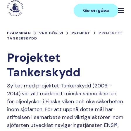
Hoppa
Main
till
Ge en gåva
innehåll
FRAMSIDAN
VAD GÖR VI
PROJEKT
PROJEKTET
TANKERSKYDD
Projektet
Tankerskydd
Syftet med projektet Tankerskydd (2009–
2014) var att märkbart minska sannolikheten
för oljeolyckor i Finska viken och öka säkerheten
inom sjöfarten. För att uppnå detta mål har
stiftelsen i samarbete med viktiga aktörer inom
sjöfarten utvecklat navigeringstjänsten ENSI®,