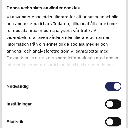
Denna webbplats använder cookies
Vi använder enhetsidentifierare för att anpassa innehållet
och annonserna till användarna, tillhandahålla funktioner
Finska viken är ett livligt trafikerat havsområde, där
för sociala medier och analysera vår trafik. Vi
den växande trafikvolymen och antalet
vidarebefordrar även sådana identifierare och annan
oljetransporter leder till att risken för en allvarlig
information från din enhet till de sociala medier och
oljeolycka ökar. Andra utmaningar för sjöfarten är den
annons- och analysföretag som vi samarbetar med.
korsande trafiken mellan Helsingfors och Tallinn, de
Dessa kan i sin tur kombinera informationen med annan
många grunden och isförhållandena på vintern. En stor
information som du har tillhandahållit eller som de har
oljeolycka, det vill säga ett utsläpp på flera tiotals
samlat in när du har använt deras tjänster.
tusen ton olja, skulle få långsiktiga och oåterkalleliga
skadliga konsekvenser för organismer i havet och på
Samtyckesval
stränderna och näringar som är beroende av dem.
Nödvändig
I projektet Tankerskydd, som inleddes år 2009,
Inställningar
fokuserade man på förebyggande verksamhet i stället
för att hantera följderna av oljeolyckor. I projektet har
man i samarbete med projektparterna skapat
Statistik
navigeringstjänsten ENSI® (Enhanced Navigation