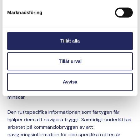
Support Information), som ger sjötrafikledningen
Marknadsföring
tillgång till fartygens ruttplaner och underlättar
överföringen av information i elektronisk form till
fartygen.
Tillåt alla
Förutsättningarna för framförhållning inom
sjötrafikledningen förbättras när ledningscentralerna
för sjötrafiken har tillgång till fartygens detaljerade
Tillåt urval
ruttplaner och de planerade rutterna kontrolleras en
gång till. Tack vare ENSI-tjänsten förbättras
informationsutbytet och risken för att missförstånd
Avvisa
uppkommer mellan fartygen och sjötrafikledningen
minskar.
Den ruttspecifika informationen som fartygen får
hjälper dem att navigera tryggt. Samtidigt underlättas
arbetet på kommandobryggan av att
navigeringsinformation för den specifika rutten är