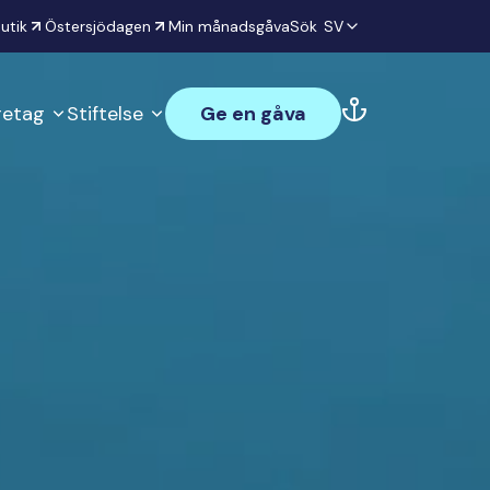
utik
Östersjödagen
Min månadsgåva
Sök
SV
öretag
Stiftelse
Ge en gåva