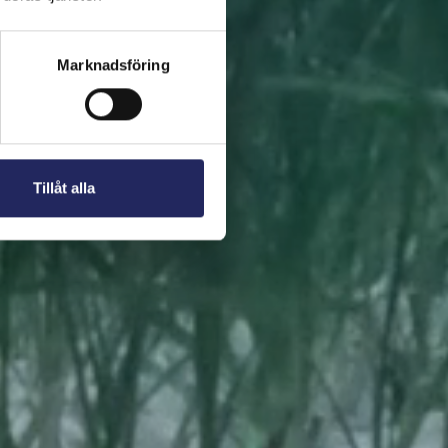
 present. En bit av
Marknadsföring
Tillåt alla