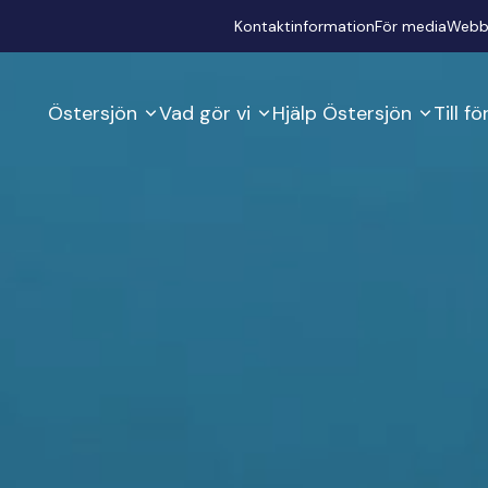
Secondary
Kontaktinformation
För media
Webb
Östersjön
Vad gör vi
Hjälp Östersjön
Till f