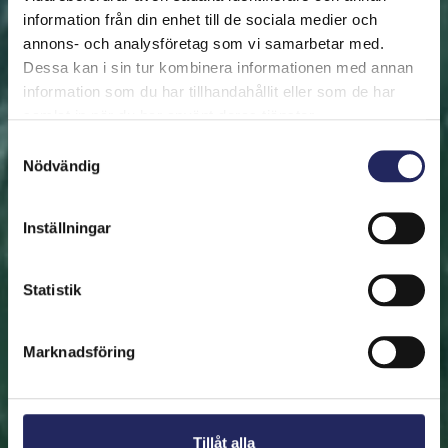
information från din enhet till de sociala medier och
annons- och analysföretag som vi samarbetar med.
FRAMSIDAN
HJÄLP ÖSTERSJÖN
RÄDDA EN BIT
Dessa kan i sin tur kombinera informationen med annan
Rädda en bit
information som du har tillhandahållit eller som de har
samlat in när du har använt deras tjänster.
Hjälp oss att rädda Östersjön. Du kan också ge den
Samtyckesval
Nödvändig
räddade biten som en present. En bit av Östersjön är
en utmärkt immateriell gåva.
Inställningar
Rädda en bit
Statistik
Hitta den räddade biten
Marknadsföring
Tillåt alla