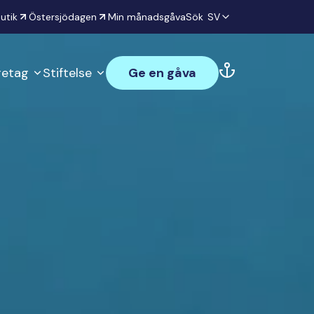
utik
Östersjödagen
Min månadsgåva
Sök
SV
öretag
Stiftelse
Ge en gåva