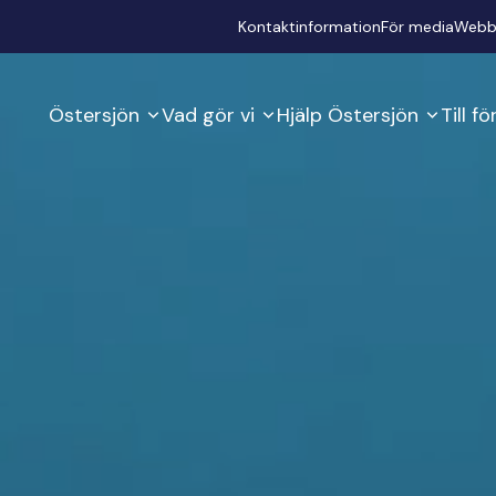
Secondary
Kontaktinformation
För media
Webb
Östersjön
Vad gör vi
Hjälp Östersjön
Till f