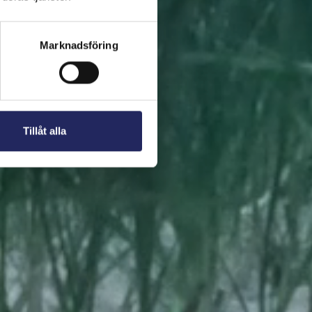
 present. En bit av
Marknadsföring
Tillåt alla