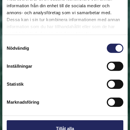
information från din enhet till de sociala medier och
annons- och analysföretag som vi samarbetar med.
FRAMSIDAN
HJÄLP ÖSTERSJÖN
RÄDDA EN BIT
Dessa kan i sin tur kombinera informationen med annan
Rädda en bit
information som du har tillhandahållit eller som de har
samlat in när du har använt deras tjänster.
Hjälp oss att rädda Östersjön. Du kan också ge den
Samtyckesval
Nödvändig
räddade biten som en present. En bit av Östersjön är
en utmärkt immateriell gåva.
Inställningar
Rädda en bit
Statistik
Hitta den räddade biten
Marknadsföring
Tillåt alla