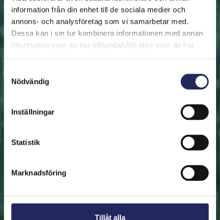
information från din enhet till de sociala medier och
annons- och analysföretag som vi samarbetar med.
FRAMSIDAN
HJÄLP ÖSTERSJÖN
RÄDDA EN BIT
Dessa kan i sin tur kombinera informationen med annan
Rädda en bit
information som du har tillhandahållit eller som de har
samlat in när du har använt deras tjänster.
Hjälp oss att rädda Östersjön. Du kan också ge den
Samtyckesval
Nödvändig
räddade biten som en present. En bit av Östersjön är
en utmärkt immateriell gåva.
Inställningar
Rädda en bit
Statistik
Hitta den räddade biten
Marknadsföring
Tillåt alla