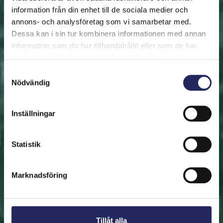
information från din enhet till de sociala medier och
annons- och analysföretag som vi samarbetar med.
FRAMSIDAN
HJÄLP ÖSTERSJÖN
RÄDDA EN BIT
Dessa kan i sin tur kombinera informationen med annan
Rädda en bit
information som du har tillhandahållit eller som de har
samlat in när du har använt deras tjänster.
Hjälp oss att rädda Östersjön. Du kan också ge den
Samtyckesval
Nödvändig
räddade biten som en present. En bit av Östersjön är
en utmärkt immateriell gåva.
Inställningar
Rädda en bit
Statistik
Hitta den räddade biten
Marknadsföring
Tillåt alla