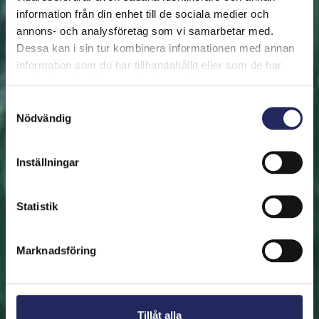
information från din enhet till de sociala medier och
annons- och analysföretag som vi samarbetar med.
FRAMSIDAN
HJÄLP ÖSTERSJÖN
RÄDDA EN BIT
Dessa kan i sin tur kombinera informationen med annan
Rädda en bit
information som du har tillhandahållit eller som de har
samlat in när du har använt deras tjänster.
Hjälp oss att rädda Östersjön. Du kan också ge den
Samtyckesval
Nödvändig
räddade biten som en present. En bit av Östersjön är
en utmärkt immateriell gåva.
Inställningar
Rädda en bit
Statistik
Hitta den räddade biten
Marknadsföring
Tillåt alla