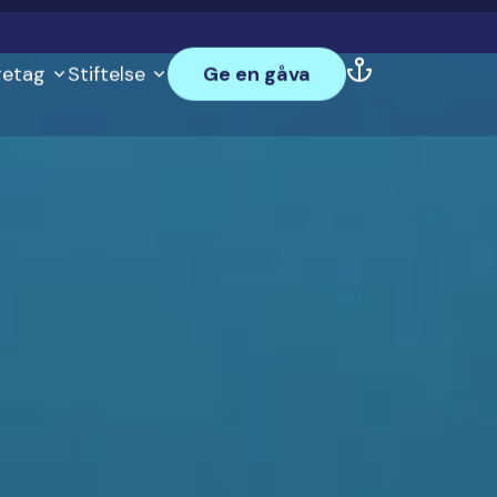
utik
Östersjödagen
Min månadsgåva
Sök
SV
öretag
Stiftelse
Ge en gåva