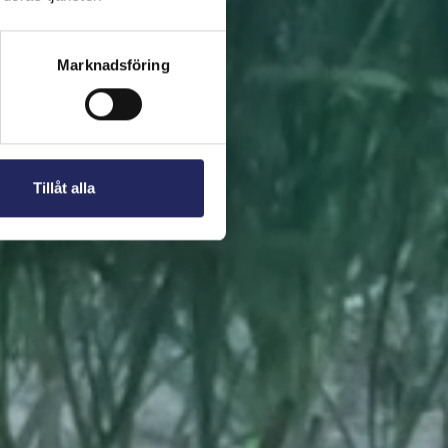
 present. En bit av
Marknadsföring
Tillåt alla