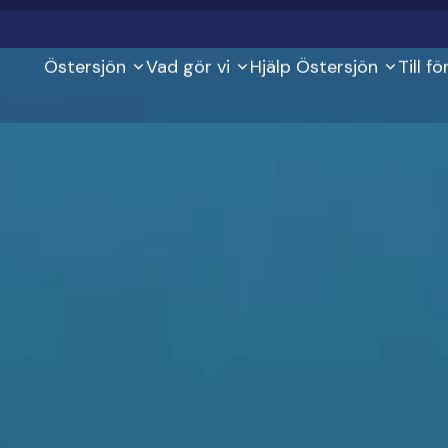
Secondary
Kontaktinformation
För media
Webb
Östersjön
Vad gör vi
Hjälp Östersjön
Till f