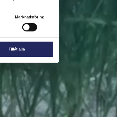
 present. En bit av
Marknadsföring
Tillåt alla