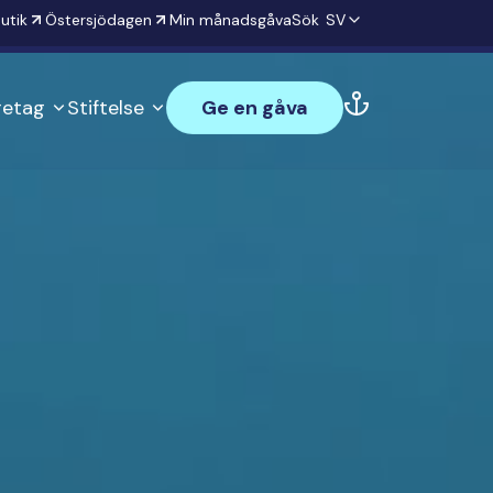
utik
Östersjödagen
Min månadsgåva
Sök
SV
öretag
Stiftelse
Ge en gåva