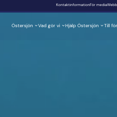
Secondary
Kontaktinformation
För media
Webb
Östersjön
Vad gör vi
Hjälp Östersjön
Till f