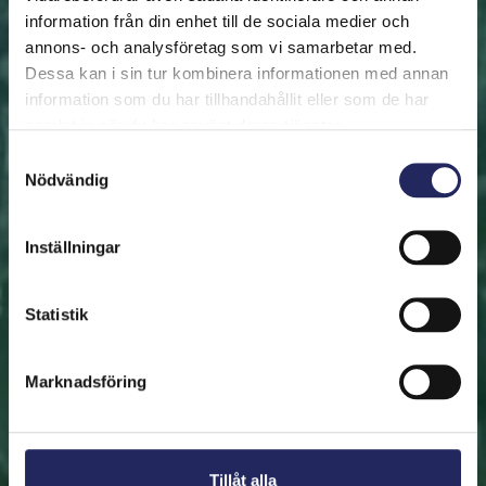
information från din enhet till de sociala medier och
annons- och analysföretag som vi samarbetar med.
FRAMSIDAN
HJÄLP ÖSTERSJÖN
RÄDDA EN BIT
Dessa kan i sin tur kombinera informationen med annan
Rädda en bit
information som du har tillhandahållit eller som de har
samlat in när du har använt deras tjänster.
Hjälp oss att rädda Östersjön. Du kan också ge den
Samtyckesval
Nödvändig
räddade biten som en present. En bit av Östersjön är
en utmärkt immateriell gåva.
Inställningar
Rädda en bit
Statistik
Hitta den räddade biten
Marknadsföring
Tillåt alla