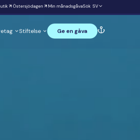
utik
Östersjödagen
Min månadsgåva
Sök
SV
öretag
Stiftelse
Ge en gåva