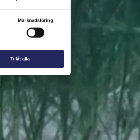
 present. En bit av
Marknadsföring
Tillåt alla