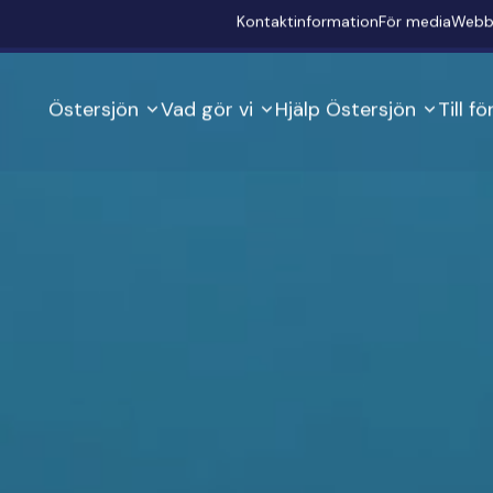
Secondary
Kontaktinformation
För media
Webb
Östersjön
Vad gör vi
Hjälp Östersjön
Till f