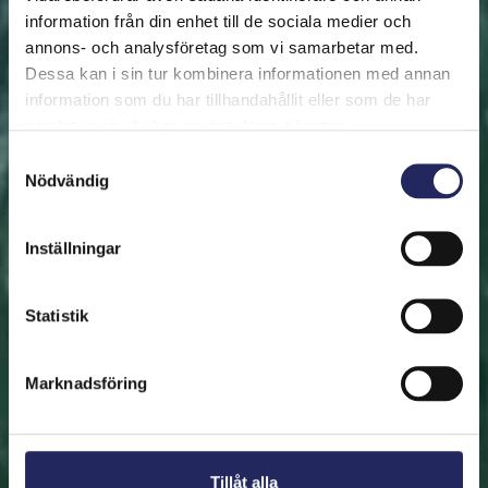
information från din enhet till de sociala medier och
annons- och analysföretag som vi samarbetar med.
FRAMSIDAN
HJÄLP ÖSTERSJÖN
RÄDDA EN BIT
Dessa kan i sin tur kombinera informationen med annan
Rädda en bit
information som du har tillhandahållit eller som de har
samlat in när du har använt deras tjänster.
Hjälp oss att rädda Östersjön. Du kan också ge den
Samtyckesval
Nödvändig
räddade biten som en present. En bit av Östersjön är
en utmärkt immateriell gåva.
Inställningar
Rädda en bit
Statistik
Hitta den räddade biten
Marknadsföring
Tillåt alla