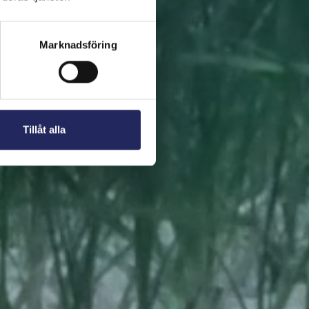
 present. En bit av
Marknadsföring
Tillåt alla