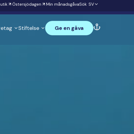
utik
Östersjödagen
Min månadsgåva
Sök
SV
öretag
Stiftelse
Ge en gåva