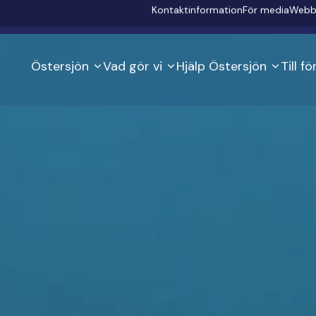
Secondary
Kontaktinformation
För media
Webb
Östersjön
Vad gör vi
Hjälp Östersjön
Till f