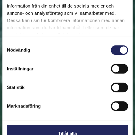
information från din enhet till de sociala medier och
annons- och analysföretag som vi samarbetar med.
FRAMSIDAN
HJÄLP ÖSTERSJÖN
RÄDDA EN BIT
Dessa kan i sin tur kombinera informationen med annan
Rädda en bit
information som du har tillhandahållit eller som de har
samlat in när du har använt deras tjänster.
Hjälp oss att rädda Östersjön. Du kan också ge den
Samtyckesval
Nödvändig
räddade biten som en present. En bit av Östersjön är
en utmärkt immateriell gåva.
Inställningar
Rädda en bit
Statistik
Hitta den räddade biten
Marknadsföring
Tillåt alla