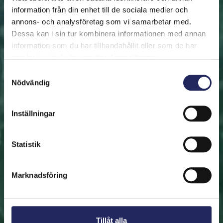
information från din enhet till de sociala medier och
annons- och analysföretag som vi samarbetar med.
FRAMSIDAN
HJÄLP ÖSTERSJÖN
RÄDDA EN BIT
Dessa kan i sin tur kombinera informationen med annan
Rädda en bit
information som du har tillhandahållit eller som de har
samlat in när du har använt deras tjänster.
Hjälp oss att rädda Östersjön. Du kan också ge den
Samtyckesval
Nödvändig
räddade biten som en present. En bit av Östersjön är
en utmärkt immateriell gåva.
Inställningar
Rädda en bit
Statistik
Hitta den räddade biten
Marknadsföring
Tillåt alla